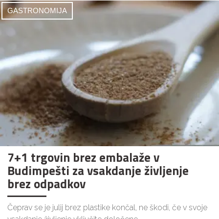
GASTRONOMIJA
7+1 trgovin brez embalaže v
Budimpešti za vsakdanje življenje
brez odpadkov
Čeprav se je julij brez plastike končal, ne škodi, če v svoje