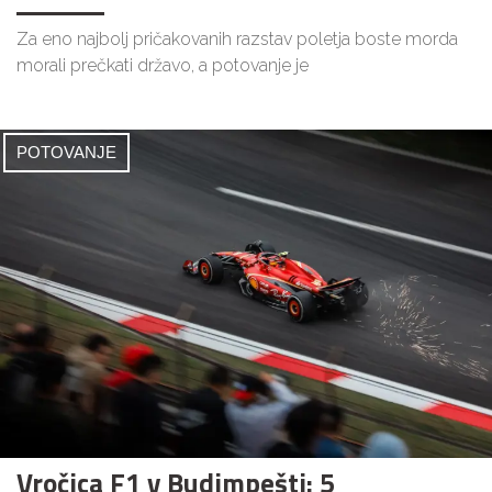
Za eno najbolj pričakovanih razstav poletja boste morda
morali prečkati državo, a potovanje je
POTOVANJE
Vročica F1 v Budimpešti: 5