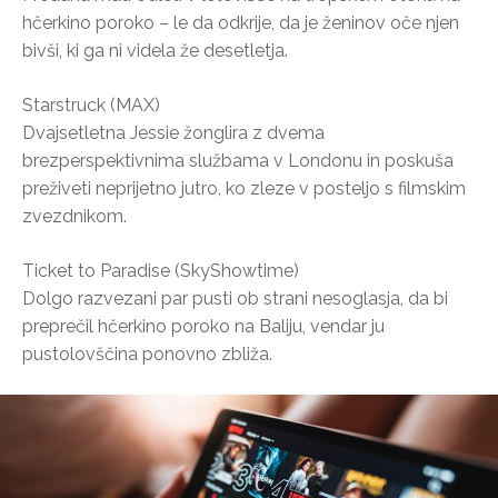
hčerkino poroko – le da odkrije, da je ženinov oče njen
bivši, ki ga ni videla že desetletja.
Starstruck (MAX)
Dvajsetletna Jessie žonglira z dvema
brezperspektivnima službama v Londonu in poskuša
preživeti neprijetno jutro, ko zleze v posteljo s filmskim
zvezdnikom.
Ticket to Paradise (SkyShowtime)
Dolgo razvezani par pusti ob strani nesoglasja, da bi
preprečil hčerkino poroko na Baliju, vendar ju
pustolovščina ponovno zbliža.