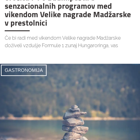
senzacionalnih programov med
vikendom Velike nagrade Madžarske
v prestolnici
Če bi radi med vikendom Velike nagrade Madžarske
doživeli vzdušje Formule 1 zunaj Hungaroringa, vas
GASTRONOMIJA