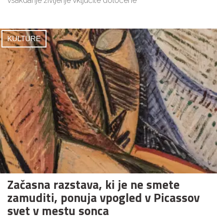
vsakdanje življenje vključite določene
KULTURE
Začasna razstava, ki je ne smete
zamuditi, ponuja vpogled v Picassov
svet v mestu sonca