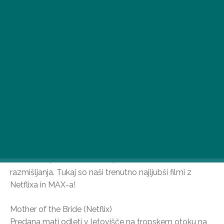
Nič ni boljšega za poletni večer, kot se sprostiti ob
lahkotnem, zabavnem filmu, ki ne zahteva veliko
razmišljanja. Tukaj so naši trenutno najljubši filmi z
Netflixa in MAX-a!
Mother of the Bride (Netflix)
Predana mati odleti v letovišče na tropskem otoku na