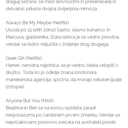
dragulj sezone, se med skrivnostmi in presenečenji iz
skrivalnic prikaže dvojna življenjska mimoza.
Always Be My Maybe (Netflix)
Usoda po 15 letih združi Sasho, slavno kuharico, in
Marcusa, glasbenika. Stara iskrica je še vedno prisotna,
vendar se težko vključita v življenje drug drugega.
Geek Girl (Netflix)
Harriet, nerodna najstnica, se je vedno želela vklopiti v
družbo. Toda ko jo odkrije znana londonska
manekenska agencija, spozna, da morajo nekateri ljudje
izstopati.
Anyone But You (MAX)
Beatrice in Ben se na koncu razideta zaradi
nesporazuma po čarobnem prvem zmenku. Vendar se
nepričakovano ponovno srečata na avstralski poroki.