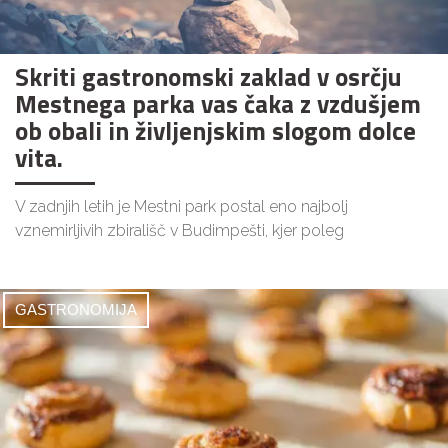
Skriti gastronomski zaklad v osrčju
Mestnega parka vas čaka z vzdušjem
ob obali in življenjskim slogom dolce
vita.
V zadnjih letih je Mestni park postal eno najbolj
vznemirljivih zbirališč v Budimpešti, kjer poleg
GASTRONOMIJA