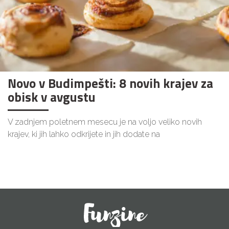
Novo v Budimpešti: 8 novih krajev za
obisk v avgustu
V zadnjem poletnem mesecu je na voljo veliko novih
krajev, ki jih lahko odkrijete in jih dodate na