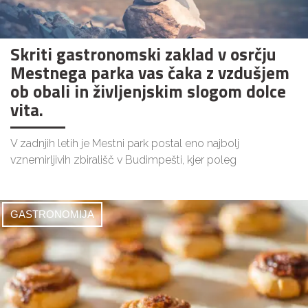
Skriti gastronomski zaklad v osrčju
Mestnega parka vas čaka z vzdušjem
ob obali in življenjskim slogom dolce
vita.
V zadnjih letih je Mestni park postal eno najbolj
vznemirljivih zbirališč v Budimpešti, kjer poleg
GASTRONOMIJA