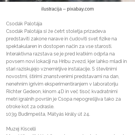
ilustracija – pixabay.com
Csodák Palotája
Csodák Palotája si že četrt stoletja prizadeva
predstaviti zakone narave in čudoviti svet fizike na
spektakularen in dostopen način za vse starosti.
Interaktivna razstava se je pred kratkim odprla na
povsem novi lokaciji na Hribu zvezd, kjer lahko mladi in
stari raziskujejo vznemirljive instalacije. S številnimi
novostmi, štirimi znanstvenimi predstavami na dan,
nenehnim igrivim eksperimentiranjem v laboratoriju
Richter Gedeon, kinom 4D in več tisoč kvadratnimi
metri igralnih površin je Csopa nepogrešljiva tako za
otroke kot za odrasle.
1039 Budimpešta, Mátyás király út 24.
Muzej Kiscelli