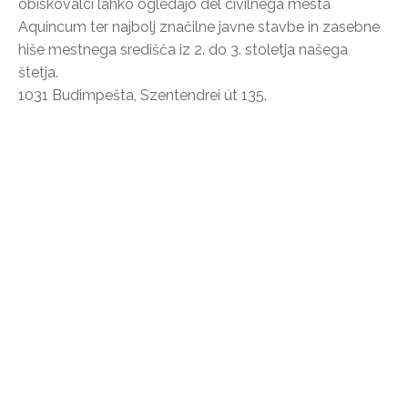
obiskovalci lahko ogledajo del civilnega mesta
Aquincum ter najbolj značilne javne stavbe in zasebne
hiše mestnega središča iz 2. do 3. stoletja našega
štetja.
1031 Budimpešta, Szentendrei út 135.