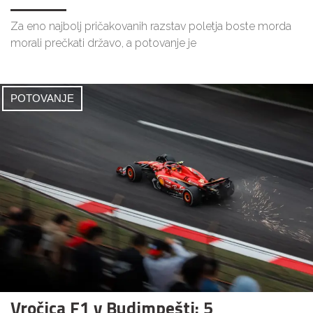
Za eno najbolj pričakovanih razstav poletja boste morda
morali prečkati državo, a potovanje je
POTOVANJE
Vročica F1 v Budimpešti: 5