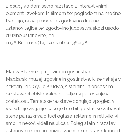
z osupljivo domiselno razstavo z interaktivnimi
elementi, zvokom in filmom ter pogledom na modno
tradicijo, razvoj mode in zgodovino družine
ustanoviteljice ter zgodovino judovstva skozi usodo
družine ustanoviteljice.
1036 Budimpešta, Lajos utca 136-138.
Madžarski muzej trgovine in gostinstva
Madžarski muzej trgovine in gostinstva, ki se nahaja v
nekdanji hiši Gyule Krúdyja, s stalnimi in občasnimi
razstavami obiskovalce popelje na potovanje v
preteklost. Tematske razstave ponujajo vpogled v
vsakdanje življenje, kako je bilo biti gost in se zabavati,
stene pa razkrivajo tudi oglase, reklame in relikvije, ki
smo jih nekoč videli na ulicah. Poleg stalnih razstav
ustanova redno organizira začasne razstave, koncerte,