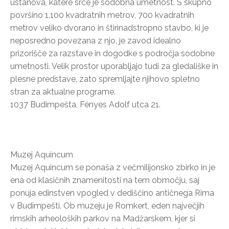
ustanova, katere srce je sodobna umetnost. S skupno
površino 1.100 kvadratnih metrov, 700 kvadratnih
metrov veliko dvorano in štirinadstropno stavbo, ki je
neposredno povezana z njo, je zavod idealno
prizorišče za razstave in dogodke s področja sodobne
umetnosti. Velik prostor uporabljajo tudi za gledališke in
plesne predstave, zato spremljajte njihovo spletno
stran za aktualne programe.
1037 Budimpešta, Fényes Adolf utca 21.
Muzej Aquincum
Muzej Aquincum se ponaša z večmilijonsko zbirko in je
ena od klasičnih znamenitosti na tem območju, saj
ponuja edinstven vpogled v dediščino antičnega Rima
v Budimpešti. Ob muzeju je Romkert, eden največjih
rimskih arheoloških parkov na Madžarskem, kjer si