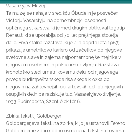
Vasarelyjev Muzej
Ta muzej se nahaja v središču Óbude in je posvečen
Victorju Vasarelyju, najpomembnejši osebnosti
optičnega slikarstva, ki je med drugim oblikoval logotip
Renault, ki se uporablja od 70. let prejšnjega stoletja
dalje. Prva stalna razstava, ki je bila odprta leta 1987,
prikazuje umetnikovo kariero od začetkov do njegove
svetovne slave in zajema najpomembnejše mejnike v
njegovem osebnem in poklicnem življenju. Razstava
kronološko sledi umetnikovemu delu, od njegovega
prvega budimpeštanskega risarskega krožka do
njegovih najzahtevnejših op-artovskih del, ob njegovih
osupljivih delih pa raziskuje tudi Vasarelyjevo življenje.
1033 Budimpešta, Szentlélek tér 6.
Zbirka tekstilij Goldberger
Goldbergerjeva tekstilna zbirka, ki jo je ustanovil Ferenc
Goldberger, je zdaj modno usmerjena tekstilna tovarna