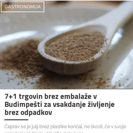
GASTRONOMIJA
7+1 trgovin brez embalaže v
Budimpešti za vsakdanje življenje
brez odpadkov
Čeprav se je julij brez plastike končal, ne škodi, če v svoje