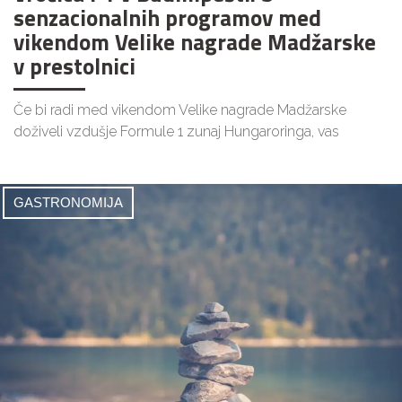
senzacionalnih programov med
vikendom Velike nagrade Madžarske
v prestolnici
Če bi radi med vikendom Velike nagrade Madžarske
doživeli vzdušje Formule 1 zunaj Hungaroringa, vas
GASTRONOMIJA