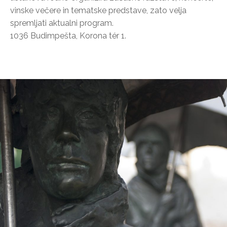
vinske večere in tematske predstave, zato velja
spremljati aktualni program.
1036 Budimpešta, Korona tér 1.