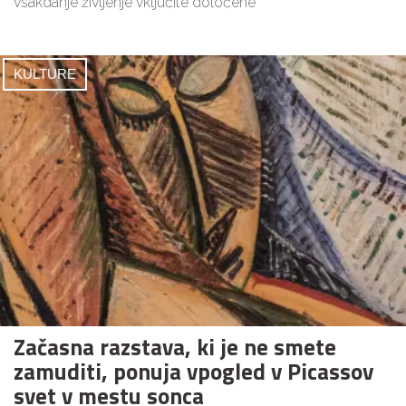
vsakdanje življenje vključite določene
KULTURE
Začasna razstava, ki je ne smete
zamuditi, ponuja vpogled v Picassov
svet v mestu sonca