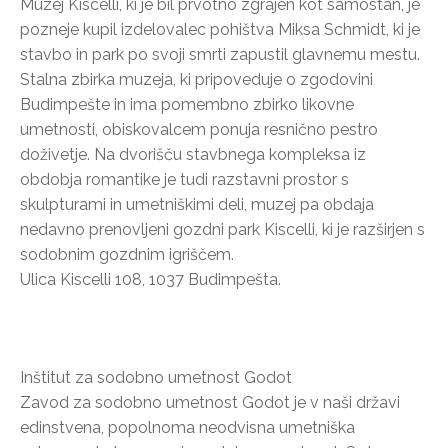
Muzej Kiscelli, ki je bil prvotno zgrajen kot samostan, je
pozneje kupil izdelovalec pohištva Miksa Schmidt, ki je
stavbo in park po svoji smrti zapustil glavnemu mestu.
Stalna zbirka muzeja, ki pripoveduje o zgodovini
Budimpešte in ima pomembno zbirko likovne
umetnosti, obiskovalcem ponuja resnično pestro
doživetje. Na dvorišču stavbnega kompleksa iz
obdobja romantike je tudi razstavni prostor s
skulpturami in umetniškimi deli, muzej pa obdaja
nedavno prenovljeni gozdni park Kiscelli, ki je razširjen s
sodobnim gozdnim igriščem.
Ulica Kiscelli 108, 1037 Budimpešta.
Inštitut za sodobno umetnost Godot
Zavod za sodobno umetnost Godot je v naši državi
edinstvena, popolnoma neodvisna umetniška