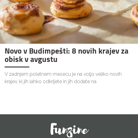
Novo v Budimpešti: 8 novih krajev za
obisk v avgustu
V zadnjem poletnem mesecu je na voljo veliko novih
krajev, ki jih lahko odkrijete in jih dodate na