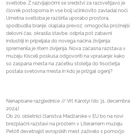
svetlobe. Z razvijajočimi se sredstvi za razsvetljavo je
človek postopoma in vse bolj učinkovito zavladal noči.
Umetna svetloba je razširila uporabo prostora,
spodbudila branje, olajšala prevoz, omogočila prožnejši
delovni čas, okrasila stavbe, odprla pot zabavni
industriji in pripeljala do novega načina življenja:
spremenila je ritem življenja. Nova začasna razstava v
muzeju Kiscell poskuša odgovoriti na vprašanje: kako
so zaspana mesta na začetku stoletja do tisočletja
postala svetovna mesta in kdo je prižgal ogenj?
Nenapisane razglednice // Vrt Károlyi (do 31. decembra
2024)
Ob 20. obletnici članstva Madžarske v EU bo na novi
brezplačni razstavi na prostem v Literarnem muzeju
Petőfi devetnajst evropskih mest zaživelo s pomočjo