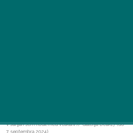
To poletje je v Budimpešti na voljo nekaj odličnih
razstav, med njimi tri brezplačne. Načrtujte poletni
obisk muzeja v avgustu in se kulturno udejstvujte v kul
razstavnih prostorih!
V sanjah sem hodil med velikani // Galerija Deák17 (do
7. septembra 2024)