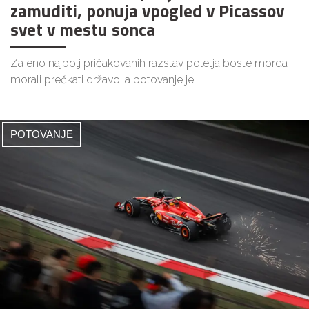
zamuditi, ponuja vpogled v Picassov
svet v mestu sonca
Za eno najbolj pričakovanih razstav poletja boste morda
morali prečkati državo, a potovanje je
POTOVANJE