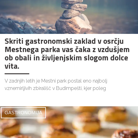
Skriti gastronomski zaklad v osrčju
Mestnega parka vas čaka z vzdušjem
ob obali in življenjskim slogom dolce
vita.
V zadnjih letih je Mestni park postal eno najbolj
vznemirljivih zbirališč v Budimpešti, kjer poleg
GASTRONOMIJA