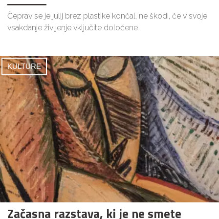
Čeprav se je julij brez plastike končal, ne škodi, če v svoje
vsakdanje življenje vključite določene
KULTURE
Začasna razstava, ki je ne smete