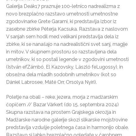
Galerija Deák17 praznuje 100-letnico nadrealizma z
novo brezplačno razstavo umetnosti umetnostne
zgodovinarke Grete Garami, ki predstavlja izbor iz
zasebne zbirke Péterja Kacsuka. Razstava z naslovom
V sanjah sem hodil med velikani predstavlja dela iz
zbirke, ki se nanašajo na nadrealistični svet sanj, magije
in mitov. V skupnem prostoru so razstavljena dela
umetnikov, ki so postali legende v zgodovini umetnosti
(István efZámbó, El Kazovsky, László feLugossy), in
obsežna dela mladih sodobnih umetnikov (kot so
Dániel Labrosee, Máté Orr, Orsolya Nyíri).
Poletje na obali – reke, jezera, morja z madžarskim
čopičem // Bazar Várkert (do 15. septembra 2024)
Skupna razstava na prostem Grajskega okrožja in
Madžarske narodne galerije skozi slikarske mojstrovine
predstavlja vzdušje poletnega časa in harmonijo obale.
Razstavo si lahko brezplačno ogledate v čarobnem