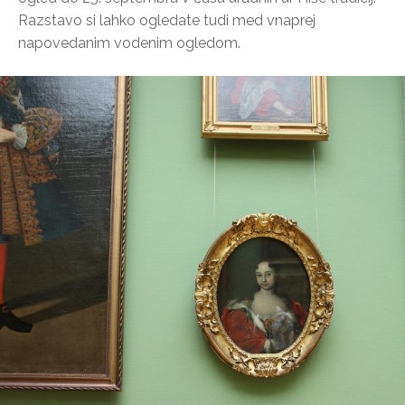
Razstavo si lahko ogledate tudi med vnaprej
napovedanim vodenim ogledom.