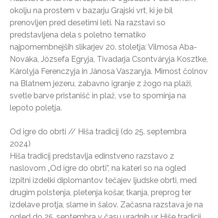
okolju na prostem v bazarju Grajski vrt, ki je bil
prenovljen pred desetimi leti. Na razstavi so
predstavljena dela s poletno tematiko
najpomembnejših slikarjev 20. stoletja: Vilmosa Aba-
Nováka, Józsefa Egryja, Tivadarja Csontváryja Kosztke,
Károlyja Ferenczyja in Jánosa Vaszaryja. Mirnost čolnov
na Blatnem jezeru, zabavno igranje z žogo na plaži,
svetle barve pristanišč in plaž, vse to spominja na
lepoto poletja.
Od igre do obrti // Hiša tradicij (do 25. septembra
2024)
Hiša tradicij predstavlja edinstveno razstavo z
naslovom „Od igre do obrti”, na kateri so na ogled
izpitni izdelki diplomantov tečajev ljudske obrti, med
drugim polstenja, pletenja košar, tkanja, preprog ter
izdelave protja, slame in šalov. Začasna razstava je na
ogled do 25. septembra v času uradnih ur Hiše tradicij.