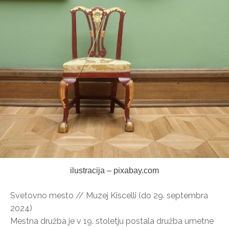
ilustracija – pixabay.com
Svetovno mesto // Muzej Kiscelli (do 29. septembra
2024)
Mestna družba je v 19. stoletju postala družba umetne