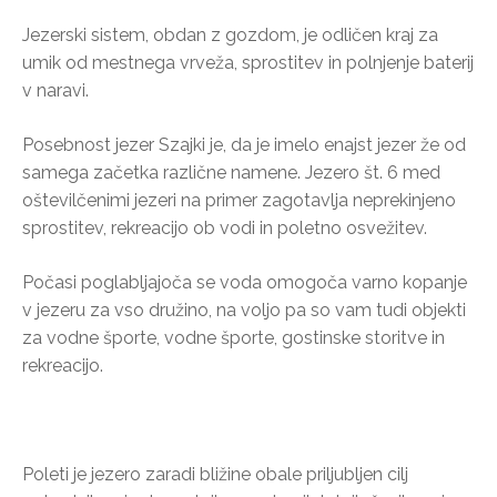
Jezerski sistem, obdan z gozdom, je odličen kraj za
umik od mestnega vrveža, sprostitev in polnjenje baterij
v naravi.
Posebnost jezer Szajki je, da je imelo enajst jezer že od
samega začetka različne namene. Jezero št. 6 med
oštevilčenimi jezeri na primer zagotavlja neprekinjeno
sprostitev, rekreacijo ob vodi in poletno osvežitev.
Počasi poglabljajoča se voda omogoča varno kopanje
v jezeru za vso družino, na voljo pa so vam tudi objekti
za vodne športe, vodne športe, gostinske storitve in
rekreacijo.
Poleti je jezero zaradi bližine obale priljubljen cilj