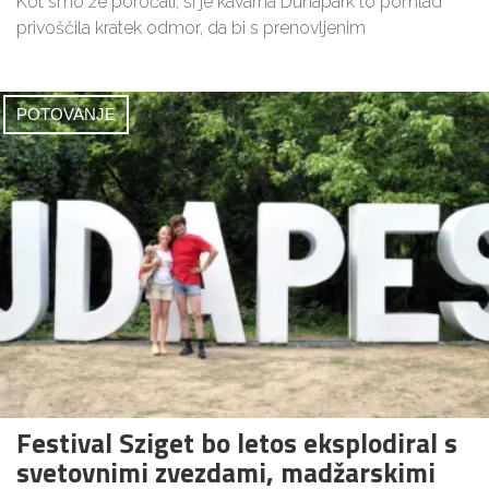
Kot smo že poročali, si je kavarna Dunapark to pomlad
privoščila kratek odmor, da bi s prenovljenim
POTOVANJE
Festival Sziget bo letos eksplodiral s
svetovnimi zvezdami, madžarskimi