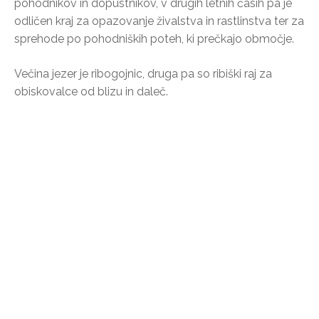
pohodnikov in dopustnikov, v drugih letnih časih pa je
odličen kraj za opazovanje živalstva in rastlinstva ter za
sprehode po pohodniških poteh, ki prečkajo območje.
Večina jezer je ribogojnic, druga pa so ribiški raj za
obiskovalce od blizu in daleč.