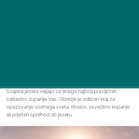
Szajska jezera veljajo za enega najbolj pravljičnih
zakladov županije Vas. Obrežje je odličen kraj za
opazovanje vodnega sveta, ribolov, osvežilno kopanje
ali prijeten sprehod ob jezeru.