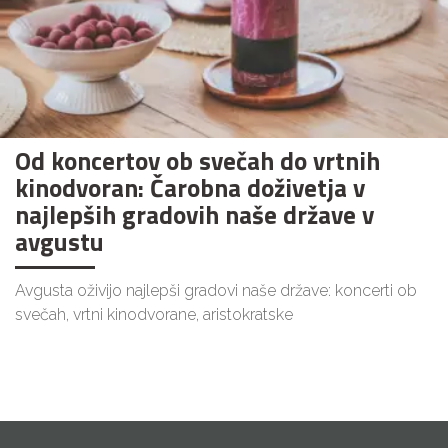
Od koncertov ob svečah do vrtnih
kinodvoran: Čarobna doživetja v
najlepših gradovih naše države v
avgustu
Avgusta oživijo najlepši gradovi naše države: koncerti ob
svečah, vrtni kinodvorane, aristokratske