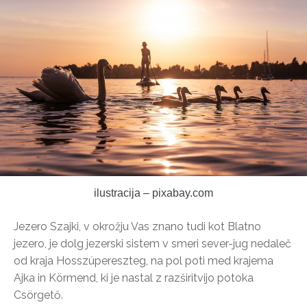
ilustracija – pixabay.com
Jezero Szajki, v okrožju Vas znano tudi kot Blatno
jezero, je dolg jezerski sistem v smeri sever-jug nedaleč
od kraja Hosszúpereszteg, na pol poti med krajema
Ajka in Körmend, ki je nastal z razširitvijo potoka
Csörgető.