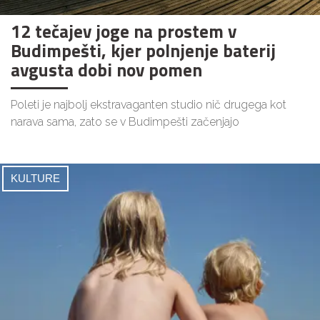
12 tečajev joge na prostem v
Budimpešti, kjer polnjenje baterij
avgusta dobi nov pomen
Poleti je najbolj ekstravaganten studio nič drugega kot
narava sama, zato se v Budimpešti začenjajo
KULTURE