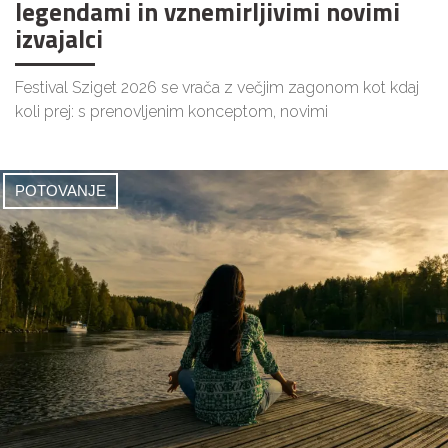
legendami in vznemirljivimi novimi
izvajalci
Festival Sziget 2026 se vrača z večjim zagonom kot kdaj
koli prej: s prenovljenim konceptom, novimi
POTOVANJE