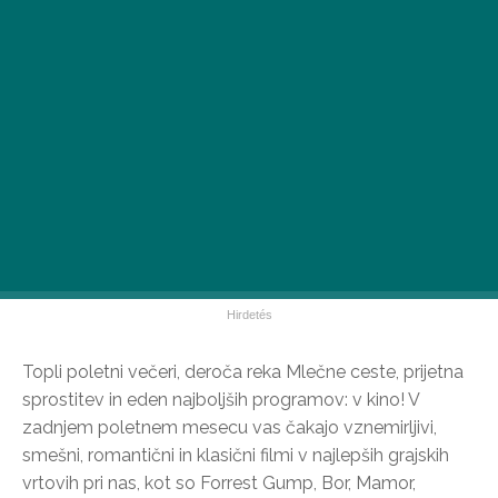
Topli poletni večeri, deroča reka Mlečne ceste, prijetna
sprostitev in eden najboljših programov: v kino! V
zadnjem poletnem mesecu vas čakajo vznemirljivi,
smešni, romantični in klasični filmi v najlepših grajskih
vrtovih pri nas, kot so Forrest Gump, Bor, Mamor,