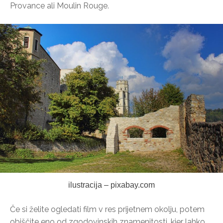
Provance ali Moulin Rouge.
ilustracija – pixabay.com
Če si želite ogledati film v res prijetnem okolju, potem
obiščite eno od zgodovinskih znamenitosti, kjer lahko