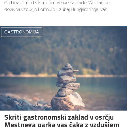
Če bi radi med vikendom Velike nagrade Madžarske
doživeli vzdušje Formule 1 zunaj Hungaroringa, vas
GASTRONOMIJA
Skriti gastronomski zaklad v osrčju
Mestnega parka vas čaka z vzdušjem