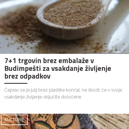
7+1 trgovin brez embalaže v
Budimpešti za vsakdanje življenje
brez odpadkov
Čeprav se je julij brez plastike končal, ne škodi, če v svoje
vsakdanje življenje vključite določene
KULTURE