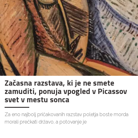
Začasna razstava, ki je ne smete
zamuditi, ponuja vpogled v Picassov
svet v mestu sonca
Za eno najbolj pričakovanih razstav poletja boste morda
morali prečkati državo, a potovanje je