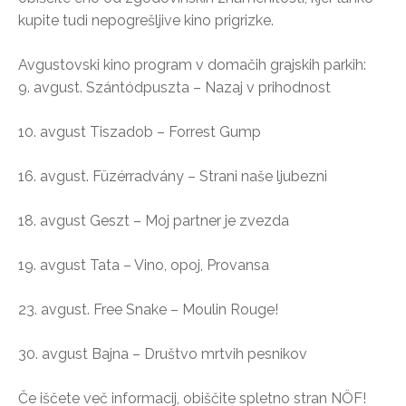
kupite tudi nepogrešljive kino prigrizke.
Avgustovski kino program v domačih grajskih parkih:
9. avgust. Szántódpuszta – Nazaj v prihodnost
10. avgust Tiszadob – Forrest Gump
16. avgust. Füzérradvány – Strani naše ljubezni
18. avgust Geszt – Moj partner je zvezda
19. avgust Tata – Vino, opoj, Provansa
23. avgust. Free Snake – Moulin Rouge!
30. avgust Bajna – Društvo mrtvih pesnikov
Če iščete več informacij, obiščite spletno stran NÖF!