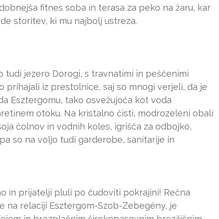
odobnejša fitnes soba in terasa za peko na žaru, kar
de storitev, ki mu najbolj ustreza.
o tudi jezero Dorogi, s travnatimi in peščenimi
rihajali iz prestolnice, saj so mnogi verjeli, da je
ada Esztergomu, tako osvežujoča kot voda
etinem otoku. Na kristalno čisti, modrozeleni obali
oja čolnov in vodnih koles, igrišča za odbojko,
 so na voljo tudi garderobe, sanitarije in
 in prijatelji pluli po čudoviti pokrajini! Rečna
e na relaciji Esztergom-Szob-Zebegény, je
bifejem in brezplačnim širokopasovnim brezžičnim