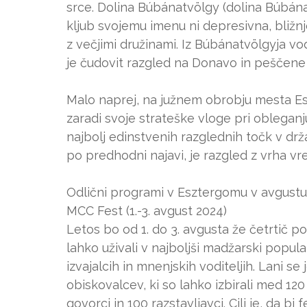
srce. Dolina Búbánatvölgy (dolina Búbána
kljub svojemu imenu ni depresivna, bližnj
z večjimi družinami. Iz Búbánatvölgyja vo
je čudovit razgled na Donavo in peščene o
Malo naprej, na južnem obrobju mesta Esz
zaradi svoje strateške vloge pri oblegan
najbolj edinstvenih razglednih točk v drž
po predhodni najavi, je razgled z vrha vr
Odlični programi v Esztergomu v avgust
MCC Fest (1.-3. avgust 2024)
Letos bo od 1. do 3. avgusta že četrtič 
lahko uživali v najboljši madžarski popul
izvajalcih in mnenjskih voditeljih. Lani se
obiskovalcev, ki so lahko izbirali med 120
govorci in 100 razstavljavci. Cilj je, da b