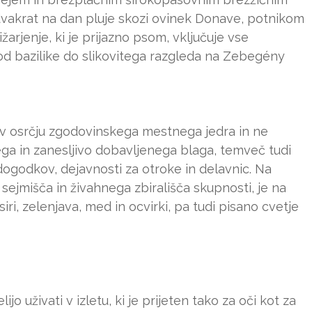
dvakrat na dan pluje skozi ovinek Donave, potnikom
arjenje, ki je prijazno psom, vključuje vse
d bazilike do slikovitega razgleda na Zebegény
 v osrčju zgodovinskega mestnega jedra in ne
ga in zanesljivo dobavljenega blaga, temveč tudi
ogodkov, dejavnosti za otroke in delavnic. Na
o sejmišča in živahnega zbirališča skupnosti, je na
iri, zelenjava, med in ocvirki, pa tudi pisano cvetje
ijo uživati v izletu, ki je prijeten tako za oči kot za