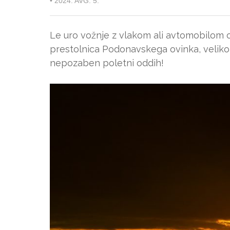
•
2024. AVG. 5.
Le uro vožnje z vlakom ali avtomobilom 
prestolnica Podonavskega ovinka, veliko e
nepozaben poletni oddih!