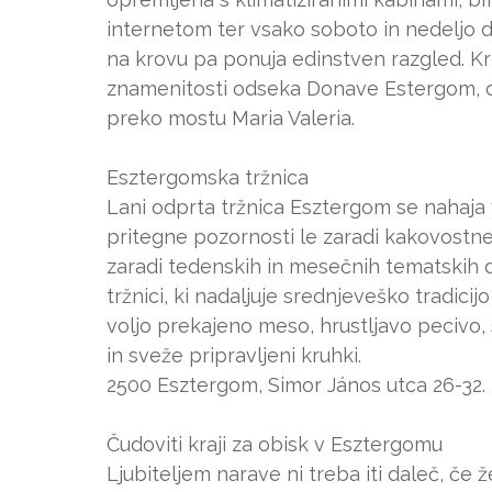
internetom ter vsako soboto in nedeljo 
na krovu pa ponuja edinstven razgled. Križ
znamenitosti odseka Donave Estergom, o
preko mostu Maria Valeria.
Esztergomska tržnica
Lani odprta tržnica Esztergom se nahaja
pritegne pozornosti le zaradi kakovostne
zaradi tedenskih in mesečnih tematskih d
tržnici, ki nadaljuje srednjeveško tradicij
voljo prekajeno meso, hrustljavo pecivo, s
in sveže pripravljeni kruhki.
2500 Esztergom, Simor János utca 26-32.
Čudoviti kraji za obisk v Esztergomu
Ljubiteljem narave ni treba iti daleč, če žel