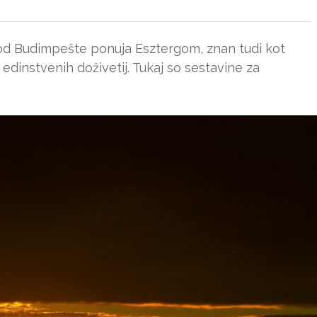
od Budimpešte ponuja Esztergom, znan tudi kot
dinstvenih doživetij. Tukaj so sestavine za