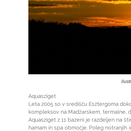
ilus
Aquasziget
Leta 2005 so v središču Esztergoma doko
kompleksov na Madžarskem, termalne, dož
Aquasziget z 11 bazeni je razdeljen na šti
hamam in spa območje. Poleg notranjih in