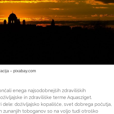
tracija – pixabay.com
nčali enega najsodobnejših zdraviliških
ivljajske in zdraviliške terme Aquasziget.
ri dele: doživljajsko kopališče, svet dobrega počutja,
 zunanjih toboganov so na voljo tudi otroško