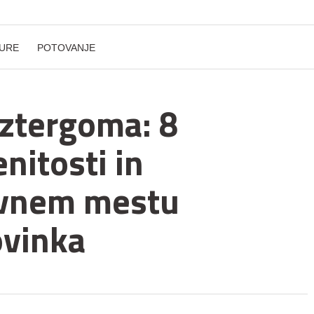
URE
POTOVANJE
sztergoma: 8
nitosti in
avnem mestu
vinka