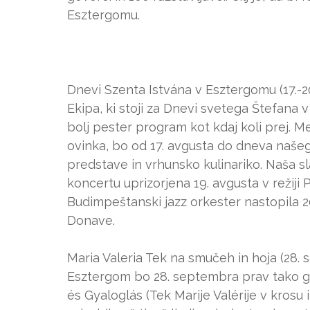
Esztergomu.
Dnevi Szenta Istvána v Esztergomu (17.-2
Ekipa, ki stoji za Dnevi svetega Štefana v
bolj pester program kot kdaj koli prej. 
ovinka, bo od 17. avgusta do dneva našeg
predstave in vrhunsko kulinariko. Naša s
koncertu uprizorjena 19. avgusta v režiji
Budimpeštanski jazz orkester nastopila 20
Donave.
Maria Valeria Tek na smučeh in hoja (28.
Esztergom bo 28. septembra prav tako go
és Gyaloglás (Tek Marije Valérije v krosu i