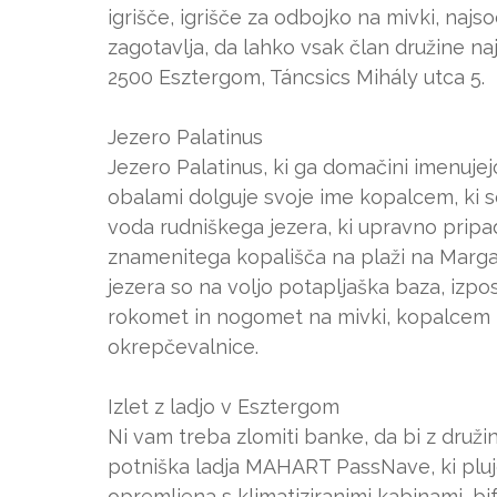
igrišče, igrišče za odbojko na mivki, najs
zagotavlja, da lahko vsak član družine naj
2500 Esztergom, Táncsics Mihály utca 5.
Jezero Palatinus
Jezero Palatinus, ki ga domačini imenujej
obalami dolguje svoje ime kopalcem, ki so p
voda rudniškega jezera, ki upravno prip
znamenitega kopališča na plaži na Margar
jezera so na voljo potapljaška baza, izpos
rokomet in nogomet na mivki, kopalcem pa
okrepčevalnice.
Izlet z ladjo v Esztergom
Ni vam treba zlomiti banke, da bi z družino
potniška ladja MAHART PassNave, ki pluj
opremljena s klimatiziranimi kabinami, 