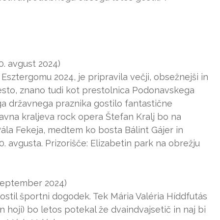
0. avgust 2024)
 Esztergomu 2024, je pripravila večji, obsežnejši in
Mesto, znano tudi kot prestolnica Podonavskega
a državnega praznika gostilo fantastične
lavna kraljeva rock opera Štefan Kralj bo na
 Pála Fekeja, medtem ko bosta Bálint Gájer in
. avgusta. Prizorišče: Elizabetin park na obrežju
 september 2024)
stil športni dogodek. Tek Mária Valéria Híddfutás
n hoji) bo letos potekal že dvaindvajsetič in naj bi