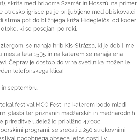
t), skrita med hriboma Szamár in Hosszú, na primer
e otroško igrišče pa je priljubljeno med obiskovalci
di strma pot do bližnjega križa Hideglelős, od koder
toke, ki so posejani po reki.
tergom, se nahaja hrib Kis-Strázsa, ki je dobil ime
ju mesta leta 1595 in na katerem se nahaja ena
avi. Čeprav je dostop do vrha svetilnika možen le
eden telefonskega klica!
u in septembru
potekal festival MCC Fest, na katerem bodo mladi
arni glasbi ter priznanih madžarskih in mednarodnih
 je prireditve udeležilo približno 47.000
 odrskimi programi, se srečali z 250 strokovnimi
i festival podobnega obsega letos gostili v