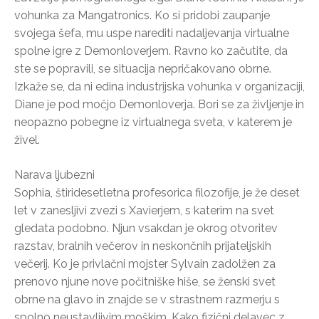
vohunka za Mangatronics. Ko si pridobi zaupanje
svojega šefa, mu uspe narediti nadaljevanja virtualne
spolne igre z Demonloverjem. Ravno ko začutite, da
ste se popravili, se situacija nepričakovano obrne.
Izkaže se, da ni edina industrijska vohunka v organizaciji,
Diane je pod močjo Demonloverja. Bori se za življenje in
neopazno pobegne iz virtualnega sveta, v katerem je
živel.
Narava ljubezni
Sophia, štiridesetletna profesorica filozofije, je že deset
let v zanesljivi zvezi s Xavierjem, s katerim na svet
gledata podobno. Njun vsakdan je okrog otvoritev
razstav, bralnih večerov in neskončnih prijateljskih
večerij. Ko je privlačni mojster Sylvain zadolžen za
prenovo njune nove počitniške hiše, se ženski svet
obrne na glavo in znajde se v strastnem razmerju s
spolno neustavljivim moškim. Kako fizični delavec z