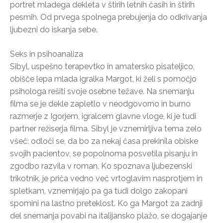
portret mladega dekleta v štirih letnih časih in štirih
pesmih. Od prvega spolnega prebujenja do odkrivanja
ljubezni do iskanja sebe.
Seks in psihoanaliza
Sibyl, uspešno terapevtko in amatersko pisateljico,
obišče lepa mlada igralka Margot, ki želi s pomočjo
psihologa rešiti svoje osebne težave. Na snemanju
filma se je dekle zapletlo v neodgovorno in burno
razmerje z Igorjem, igralcem glavne vloge, ki je tudi
partner režiserja filma. Sibyl je vznemirljiva tema zelo
všeč: odloči se, da bo za nekaj časa prekinila obiske
svojih pacientov, se popolnoma posvetila pisanju in
zgodbo razvila v roman. Ko spoznava ljubezenski
trikotnik, je priča vedno več vrtoglavim nasprotjem in
spletkam, vznemirjajo pa ga tudi dolgo zakopani
spomini na lastno preteklost. Ko ga Margot za zadnji
del snemanja povabi na italijansko plažo, se dogajanje