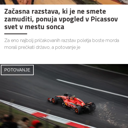
Začasna razstava, ki je ne smete
zamuditi, ponuja vpogled v Picassov
svet v mestu sonca
Za eno najbolj pričakovanih razstav poletja boste morda
morali prečkati državo, a potovanje je
POTOVANJE