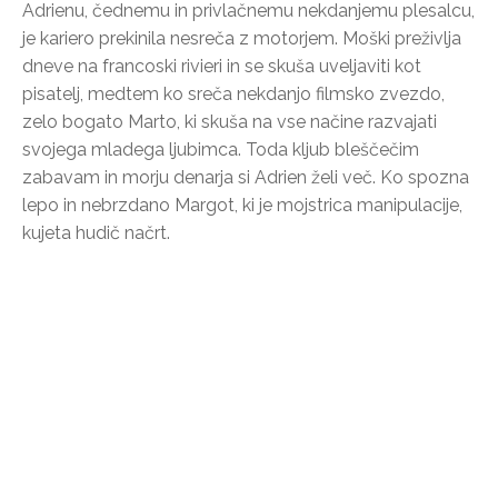
Adrienu, čednemu in privlačnemu nekdanjemu plesalcu,
je kariero prekinila nesreča z motorjem. Moški preživlja
dneve na francoski rivieri in se skuša uveljaviti kot
pisatelj, medtem ko sreča nekdanjo filmsko zvezdo,
zelo bogato Marto, ki skuša na vse načine razvajati
svojega mladega ljubimca. Toda kljub bleščečim
zabavam in morju denarja si Adrien želi več. Ko spozna
lepo in nebrzdano Margot, ki je mojstrica manipulacije,
kujeta hudič načrt.