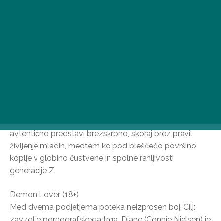
zmenki. Tri najboljše prijateljice, Tara, Skye in Em, se
poleti po srednji šoli podajo v nočno življenje Malie,
grškega obmorskega mesta, polnega mladih. Trojica
upa na najboljše in najbolj intenzivno poletje v svojem
življenju, vendar se ne zaveda teže svojih odločitev.
Molly Manning Walker je s svojim prvim režijskim
prvencem povsem zasluženo osvojila glavno nagrado
sekcije Un Certain Regard 76. filmskega festivala v
Cannesu: Od prve minute How to Have Sex rohne s
tako velikansko energijo, kot navdušen najstnik. Film
avtentično predstavi brezskrbno, skoraj brez pravil
življenje mladih, medtem ko pod bleščečo površino
koplje v globino čustvene in spolne ranljivosti
generacije Z.
Demon Lover (18+)
Med dvema podjetjema poteka neizprosen boj. Cilj:
zavzetje pornografskega trga. Diane (Connie Nielsen) je