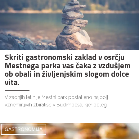
Skriti gastronomski zaklad v osrčju
Mestnega parka vas čaka z vzdušjem
ob obali in življenjskim slogom dolce
vita.
V zadnjih letih je Mestni park postal eno najbolj
vznemirljivih zbirališč v Budimpešti, kjer poleg
GASTRONOMIJA