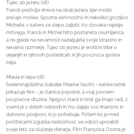
Tujec ob jezeru (18)
Franck preživlja dneve na obali jezera, kjer moški
srečajo moške. Spozna skrivnostno in nekoliko grozljivo
Michelle, v katero se slepo zaljubi. Ko človeka najdejo
mrtvega, Franck in Michel hitro postaneta osumljenca,
a ne glede na nevarnosti nadaljujeta svoje strastno in
nevarno razmerje. Tujec ob jezeru je erotični triler o
dejanjih in njihovih posledicah, ki jih povzroča spolna
želja.
Mlada in lepa (18)
Sedemnajstletna Isabelle (Marine Vacth) – katere letnik
prikazuje film – je članica popolne, a vsaj povsem
povprečne družine. Njegovi starši in brat ga imajo radi, z
vsemi je v dobrih odnosih in mu dajejo vso finančno in
duhovno podporo, ki jo potrebuje. Potem ko je med
počitnicami izgubila nedolžnost, se odloči uporabiti
svoje telo za služenje denarja. Film Françoisa Ozona je