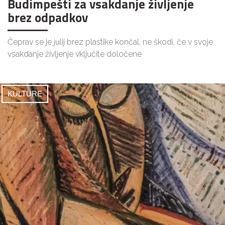
Budimpešti za vsakdanje življenje
brez odpadkov
Čeprav se je julij brez plastike končal, ne škodi, če v svoje
vsakdanje življenje vključite določene
KULTURE