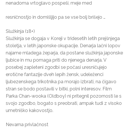
nenadoma vrtoglavo pospeši, meje med
resničnostjo in domišljijo pa se vse bolj brišejo …
Služkinja (18+)
Služkinja se dogaja v Koreji v tridesetih letih prejšnjega
stoletja, v letih japonske okupacije. Denarja lačni lopov
najame mladega žeparja, da postane služkinja japonske
ljubice in mu pomaga priti do njenega denarja. V
posebej zapleteni zgodbi se počasi uresničujejo
erotične fantazije dveh lepih žensk, udeleženci
ljubezenskega trikotnika pa morajo izbrati, na čigavo
stran se bodo postavili v bitki, polni interesov. Film
Parka Chan-wooka (Oldboy) ni pritegnil pozornosti le s
svojo zgodbo, bogato s preobrati, ampak tudi z visoko
umetniško kakovostjo.
Nevarna privlačnost