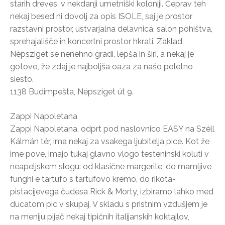
starih dreves, v nekdanji umetniški koloniji. Čeprav teh
nekaj besed ni dovolj za opis ISOLE, saj je prostor
razstavni prostor, ustvarjalna delavnica, salon pohištva,
sprehajališče in koncertni prostor hkrati. Zaklad
Népsziget se nenehno gradi, lepša in širi, a nekaj je
gotovo, že zdaj je najboljša oaza za našo poletno
siesto.
1138 Budimpešta, Népsziget út 9.
Zappi Napoletana
Zappi Napoletana, odprt pod naslovnico EASY na Széll
Kálmán tér, ima nekaj za vsakega ljubitelja pice. Kot že
ime pove, imajo tukaj glavno vlogo testeninski koluti v
neapeljskem slogu: od klasične margerite, do mamljive
funghi e tartufo s tartufovo kremo, do rikota-
pistacijevega čudesa Rick & Morty, izbiramo lahko med
ducatom pic v skupaj. V skladu s pristnim vzdušjem je
na meniju pijač nekaj tipičnih italijanskih koktajlov,