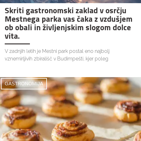
Skriti gastronomski zaklad v osrčju
Mestnega parka vas čaka z vzdušjem
ob obali in življenjskim slogom dolce
vita.
V zadnjih letih je Mestni park postal eno najbolj
vznemirljivih zbirališč v Budimpešti, kjer poleg
GASTRONOMIJA