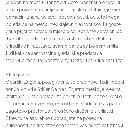
je odprl na mestu Tranzit Art Café. Gostinska enota, ki
je bila prvotno preurejena iz potniške čakalnice, je med
domačini znana po svoji posebni obliki, od letošnjega
poletja pa namesto medkrajevnih avtobusov tu goste
čaka prijetna terasa in rajske pice. Kot smo že vajeni od
Tranzita, se v kraju še naprej vrstijo različne kulturne
prireditve in razstave, upamo pa, da se bo sem vrnila
tudi kakšna samostojna gledališka predstava.
1114 Budimpešta, Kosztolányi Dezső tér, Bukarest utca
Stiflerjev vrt
V osrčju Zuglója, poleg Arene, so pred nekaj tedni odprli
sončni vrt vrta Stifler Garden. Prijetno mesto je idealna
izbira, če iščete prostor za obilen brunch, poceni kosilo
ali romantično večerjo, ena od treh hladnih teras pa bo
zagotovo prostor za sproščeno druženje s prijatelji.
Strešno teraso lahko uporabljate za posebne
priložnosti, pokrita steklena terasa vas očara kot zimski