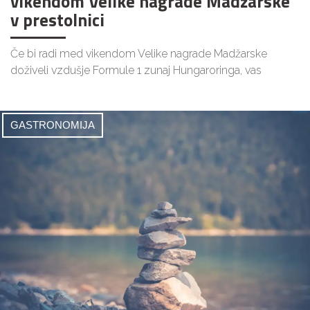
vikendom Velike nagrade Madžarske
v prestolnici
Če bi radi med vikendom Velike nagrade Madžarske
doživeli vzdušje Formule 1 zunaj Hungaroringa, vas
GASTRONOMIJA