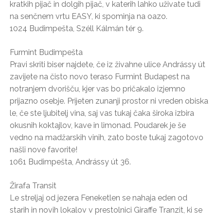
kratkih pijač in dolgih pijač, v katerih lahko uživate tudi
na senčnem vrtu EASY, ki spominja na oazo.
1024 Budimpešta, Széll Kálmán tér 9.
Furmint Budimpešta
Pravi skriti biser najdete, če iz živahne ulice Andrássy út
zavijete na čisto novo teraso Furmint Budapest na
notranjem dvorišču, kjer vas bo pričakalo izjemno
prijazno osebje. Prijeten zunanji prostor ni vreden obiska
le, če ste ljubitelj vina, saj vas tukaj čaka široka izbira
okusnih koktajlov, kave in limonad. Poudarek je še
vedno na madžarskih vinih, zato boste tukaj zagotovo
našli nove favorite!
1061 Budimpešta, Andrássy út 36.
Žirafa Transit
Le streljaj od jezera Feneketlen se nahaja eden od
starih in novih lokalov v prestolnici Giraffe Tranzit, ki se