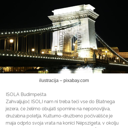
ilustracija – pixabay.com
ISOLA Budimpešta
Zahvaljujoč ISOLI nam ni treba teči vse do Blatnega
jezera, če želimo obujati spomine na neponovljiva,
družabna poletja. Kulturno-družbeno počivališče je
maja odprlo svoja vrata na konici Népszigeta, v okolju