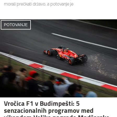
morali prečkati državo, a potovanje je
POTOVANJE
Vročica F1 v Budimpešti: 5
senzacionalnih programov med