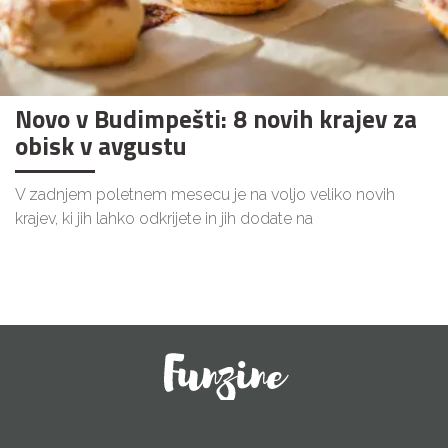
Novo v Budimpešti: 8 novih krajev za
obisk v avgustu
V zadnjem poletnem mesecu je na voljo veliko novih
krajev, ki jih lahko odkrijete in jih dodate na