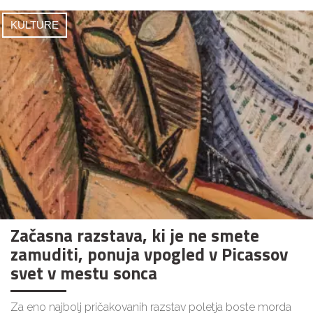
KULTURE
Začasna razstava, ki je ne smete
zamuditi, ponuja vpogled v Picassov
svet v mestu sonca
Za eno najbolj pričakovanih razstav poletja boste morda