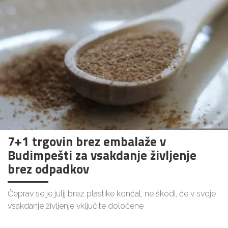
7+1 trgovin brez embalaže v
Budimpešti za vsakdanje življenje
brez odpadkov
Čeprav se je julij brez plastike končal, ne škodi, če v svoje
vsakdanje življenje vključite določene