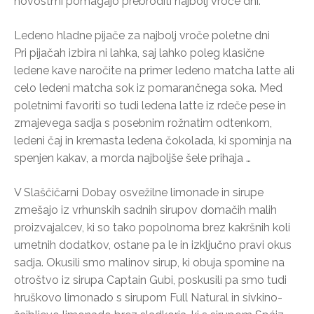
novostmi pomagajo prebroditi najbolj vroče dni.
Ledeno hladne pijače za najbolj vroče poletne dni
Pri pijačah izbira ni lahka, saj lahko poleg klasične
ledene kave naročite na primer ledeno matcha latte ali
celo ledeni matcha sok iz pomarančnega soka. Med
poletnimi favoriti so tudi ledena latte iz rdeče pese in
zmajevega sadja s posebnim rožnatim odtenkom,
ledeni čaj in kremasta ledena čokolada, ki spominja na
spenjen kakav, a morda najboljše šele prihaja …
V Slaščičarni Dobay osvežilne limonade in sirupe
zmešajo iz vrhunskih sadnih sirupov domačih malih
proizvajalcev, ki so tako popolnoma brez kakršnih koli
umetnih dodatkov, ostane pa le in izključno pravi okus
sadja. Okusili smo malinov sirup, ki obuja spomine na
otroštvo iz sirupa Captain Gubi, poskusili pa smo tudi
hruškovo limonado s sirupom Full Natural in sivkino-