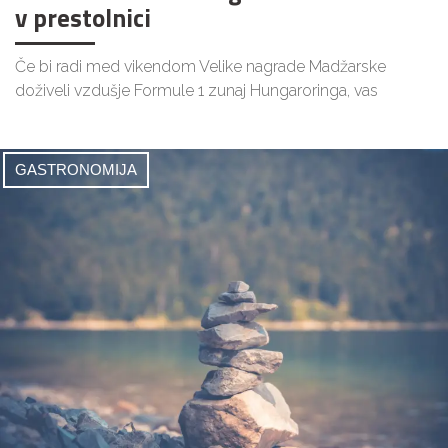
v prestolnici
Če bi radi med vikendom Velike nagrade Madžarske
doživeli vzdušje Formule 1 zunaj Hungaroringa, vas
GASTRONOMIJA