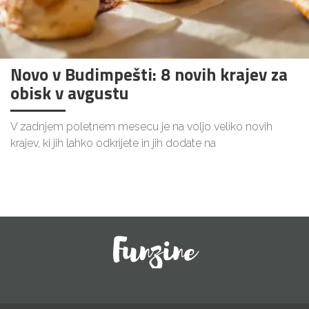
Novo v Budimpešti: 8 novih krajev za
obisk v avgustu
V zadnjem poletnem mesecu je na voljo veliko novih
krajev, ki jih lahko odkrijete in jih dodate na