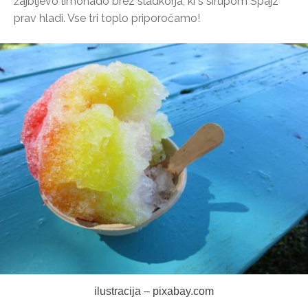
žajbljevo limonado brez sladkorja, ki s sirupom Spájz
prav hladi. Vse tri toplo priporočamo!
ilustracija – pixabay.com