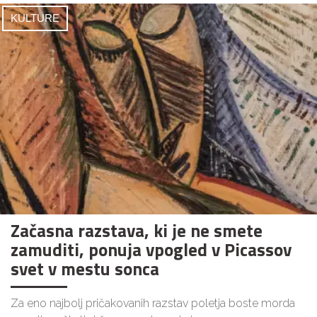
KULTURE
Začasna razstava, ki je ne smete
zamuditi, ponuja vpogled v Picassov
svet v mestu sonca
Za eno najbolj pričakovanih razstav poletja boste morda