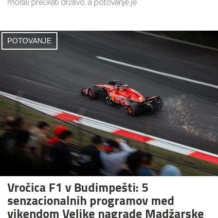
morali prečkati državo, a potovanje je
POTOVANJE
Vročica F1 v Budimpešti: 5
senzacionalnih programov med
vikendom Velike nagrade Madžarske