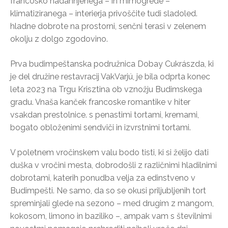
francosko nadahnjenega – in mimogrede –
klimatiziranega – interierja privoščite tudi sladoled.
hladne dobrote na prostorni, senčni terasi v zelenem
okolju z dolgo zgodovino.
Prva budimpeštanska podružnica Dobay Cukrászda, ki
je del družine restavracij VakVarjú, je bila odprta konec
leta 2023 na Trgu Krisztina ob vznožju Budimskega
gradu. Vnaša kanček francoske romantike v hiter
vsakdan prestolnice. s penastimi tortami, kremami,
bogato obloženimi sendviči in izvrstnimi tortami.
V poletnem vročinskem valu bodo tisti, ki si želijo dati
duška v vročini mesta, dobrodošli z različnimi hladilnimi
dobrotami, katerih ponudba velja za edinstveno v
Budimpešti. Ne samo, da so se okusi priljubljenih tort
spreminjali glede na sezono – med drugim z mangom,
kokosom, limono in baziliko –, ampak vam s številnimi