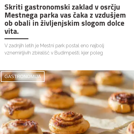
Skriti gastronomski zaklad v osrčju
Mestnega parka vas čaka z vzdušjem
ob obali in življenjskim slogom dolce
vita.
V zadnjih letih je Mestni park postal eno najbolj
vznemirljivih zbirališč v Budimpešti, kjer poleg
GASTRONOMIJA