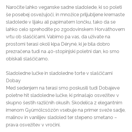
Naročite lahko veganske sadne sladolede, ki so poleti
še posebej osvežujoči, in množice priljubljene kremaste
sladolede v lijaku ali papirnatem lončku, tako da se
lahko celo sprehodite po zgodovinskem Horváthovem
vrtu ob slaščičarni. Vabimo pa vas, da uživate na
prostorni terasi okoli kipa Déryné, ki je bila dobro
prezračena tudi na 40-stopinjski poletni dan, ko smo
obiskali slaščičarno.
Sladoledne lučke in sladoledne torte v slaščičarni
Dobay
Med sedenjem na terasi smo poskusili tudi Dobajeve
poletne hit sladoledne lučke, ki prinašajo osvežitev v
skupno šestih različnih okusih. Skodelica z elegantnim
imenom Gyümölcsözön vsebuje na primer sveže sadje,
malinov in vanilijev sladoled ter stepeno smetano –
prava osvežitev v vročini.