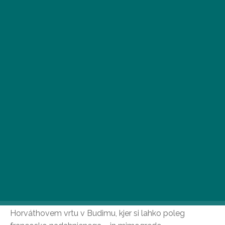
•
2024. JUL. 29.
Široka izbira hladilnih pijač in poletnih slaščic vas
premami v slaščičarno Dobay, ki se nahaja v
Horváthovem vrtu v Budimu, kjer si lahko poleg