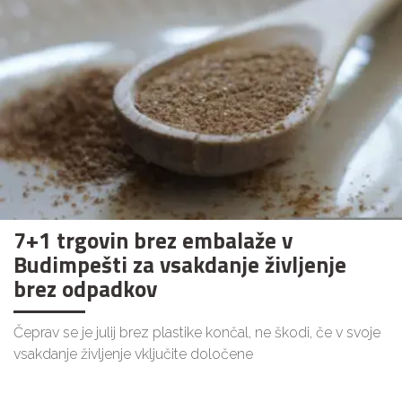
7+1 trgovin brez embalaže v
Budimpešti za vsakdanje življenje
brez odpadkov
Čeprav se je julij brez plastike končal, ne škodi, če v svoje
vsakdanje življenje vključite določene