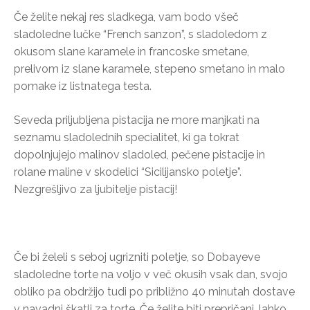
Če želite nekaj res sladkega, vam bodo všeč
sladoledne lučke “French sanzon”, s sladoledom z
okusom slane karamele in francoske smetane,
prelivom iz slane karamele, stepeno smetano in malo
pomake iz listnatega testa.
Seveda priljubljena pistacija ne more manjkati na
seznamu sladolednih specialitet, ki ga tokrat
dopolnjujejo malinov sladoled, pečene pistacije in
rolane maline v skodelici “Sicilijansko poletje”.
Nezgrešljivo za ljubitelje pistacij!
Če bi želeli s seboj ugrizniti poletje, so Dobayeve
sladoledne torte na voljo v več okusih vsak dan, svojo
obliko pa obdržijo tudi po približno 40 minutah dostave
v navadni škatli za torte. Če želite biti prepričani, lahko