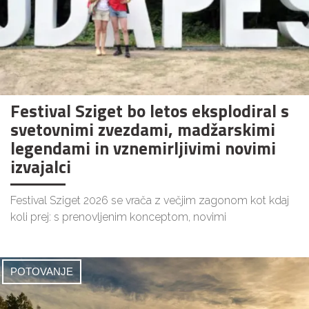
Festival Sziget bo letos eksplodiral s
svetovnimi zvezdami, madžarskimi
legendami in vznemirljivimi novimi
izvajalci
Festival Sziget 2026 se vrača z večjim zagonom kot kdaj
koli prej: s prenovljenim konceptom, novimi
POTOVANJE