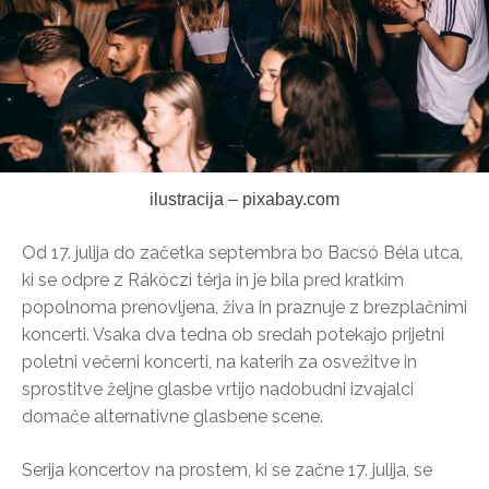
ilustracija – pixabay.com
Od 17. julija do začetka septembra bo Bacsó Béla utca,
ki se odpre z Rákóczi térja in je bila pred kratkim
popolnoma prenovljena, živa in praznuje z brezplačnimi
koncerti. Vsaka dva tedna ob sredah potekajo prijetni
poletni večerni koncerti, na katerih za osvežitve in
sprostitve željne glasbe vrtijo nadobudni izvajalci
domače alternativne glasbene scene.
Serija koncertov na prostem, ki se začne 17. julija, se