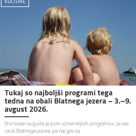
KULTURE
Tukaj so najboljši programi tega
tedna na obali Blatnega jezera – 3.–9.
avgust 2026.
Prvi teden avgusta je poln vznemirljivih programov za vas
okoli Blatnega jezera, pa naj gre za