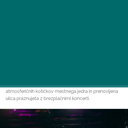
Od sredine julija do konca poletja eden najbolj
atmosferičnih kotičkov mestnega jedra in prenovljena
ulica praznujeta z brezplačnimi koncerti.