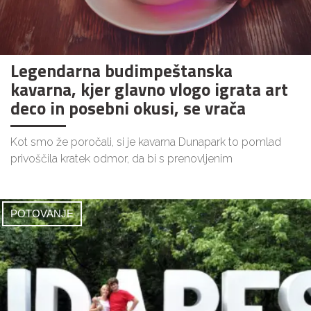
Legendarna budimpeštanska
kavarna, kjer glavno vlogo igrata art
deco in posebni okusi, se vrača
Kot smo že poročali, si je kavarna Dunapark to pomlad
privoščila kratek odmor, da bi s prenovljenim
POTOVANJE