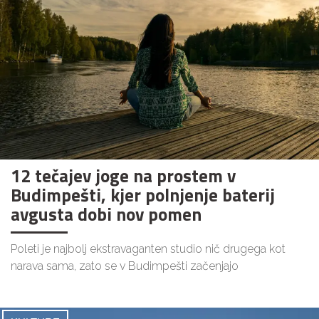
12 tečajev joge na prostem v
Budimpešti, kjer polnjenje baterij
avgusta dobi nov pomen
Poleti je najbolj ekstravaganten studio nič drugega kot
narava sama, zato se v Budimpešti začenjajo