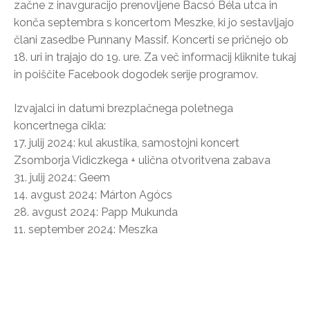
začne z inavguracijo prenovljene Bacsó Béla utca in
konča septembra s koncertom Meszke, ki jo sestavljajo
člani zasedbe Punnany Massif. Koncerti se pričnejo ob
18. uri in trajajo do 19. ure. Za več informacij kliknite tukaj
in poiščite Facebook dogodek serije programov.
Izvajalci in datumi brezplačnega poletnega
koncertnega cikla:
17. julij 2024: kul akustika, samostojni koncert
Zsomborja Vidiczkega + ulična otvoritvena zabava
31. julij 2024: Geem
14. avgust 2024: Márton Agócs
28. avgust 2024: Papp Mukunda
11. september 2024: Meszka