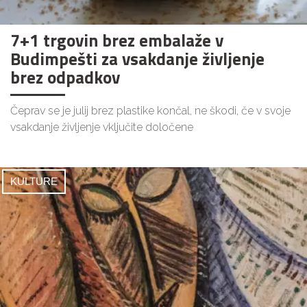
7+1 trgovin brez embalaže v
Budimpešti za vsakdanje življenje
brez odpadkov
Čeprav se je julij brez plastike končal, ne škodi, če v svoje
vsakdanje življenje vključite določene
KULTURE