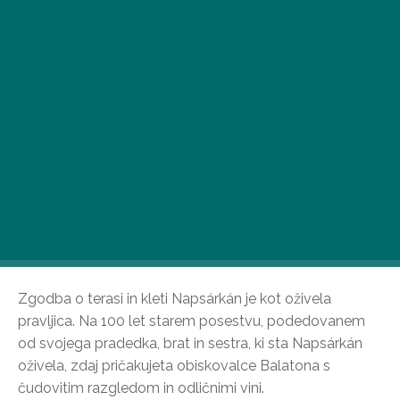
Zgodba o terasi in kleti Napsárkán je kot oživela
pravljica. Na 100 let starem posestvu, podedovanem
od svojega pradedka, brat in sestra, ki sta Napsárkán
oživela, zdaj pričakujeta obiskovalce Balatona s
čudovitim razgledom in odličnimi vini.