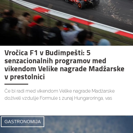
Vročica F1 v Budimpešti: 5
senzacionalnih programov med
vikendom Velike nagrade Madžarske
v prestolnici
Če bi radi med vikendom Velike nagrade Madžarske
doživeli vzdušje Formule 1 zunaj Hungaroringa, vas
GASTRONOMIJA