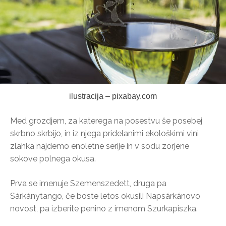
ilustracija – pixabay.com
Med grozdjem, za katerega na posestvu še posebej
skrbno skrbijo, in iz njega pridelanimi ekološkimi vini
zlahka najdemo enoletne serije in v sodu zorjene
sokove polnega okusa.
Prva se imenuje Szemenszedett, druga pa
Sárkánytango, če boste letos okusili Napsárkánovo
novost, pa izberite penino z imenom Szurkapiszka.