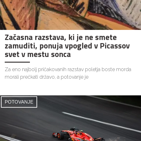
Začasna razstava, ki je ne smete
zamuditi, ponuja vpogled v Picassov
svet v mestu sonca
Za eno najbolj pričakovanih razstav poletja boste morda
morali prečkati državo, a potovanje je
POTOVANJE