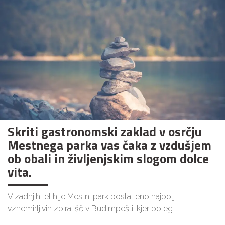
Skriti gastronomski zaklad v osrčju
Mestnega parka vas čaka z vzdušjem
ob obali in življenjskim slogom dolce
vita.
V zadnjih letih je Mestni park postal eno najbolj
vznemirljivih zbirališč v Budimpešti, kjer poleg