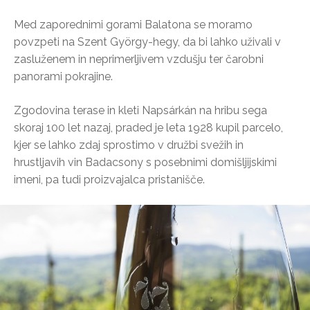
Med zaporednimi gorami Balatona se moramo
povzpeti na Szent György-hegy, da bi lahko uživali v
zasluženem in neprimerljivem vzdušju ter čarobni
panorami pokrajine.
Zgodovina terase in kleti Napsárkán na hribu sega
skoraj 100 let nazaj, praded je leta 1928 kupil parcelo,
kjer se lahko zdaj sprostimo v družbi svežih in
hrustljavih vin Badacsony s posebnimi domišljijskimi
imeni, pa tudi proizvajalca pristanišče.