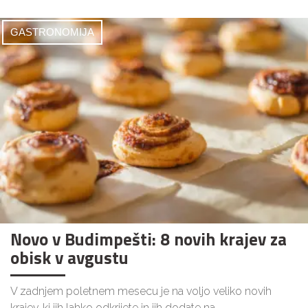
GASTRONOMIJA
Novo v Budimpešti: 8 novih krajev za
obisk v avgustu
V zadnjem poletnem mesecu je na voljo veliko novih
krajev, ki jih lahko odkrijete in jih dodate na