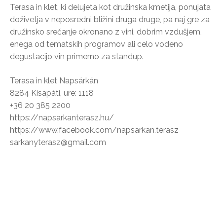
Terasa in klet, ki delujeta kot družinska kmetija, ponujata
doživetja v neposredni bližini druga druge, pa naj gre za
družinsko srečanje okronano z vini, dobrim vzdušjem,
enega od tematskih programov ali celo vodeno
degustacijo vin primerno za standup.
Terasa in klet Napsárkán
8284 Kisapáti, ure: 1118
+36 20 385 2200
https://napsarkanterasz.hu/
https://www.facebook.com/napsarkan.terasz
sarkanyterasz@gmail.com