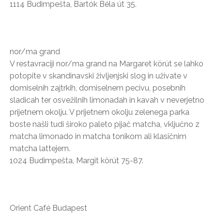
1114 Budimpešta, Bartók Béla út 35.
nor/ma grand
V restavraciji nor/ma grand na Margaret körút se lahko
potopite v skandinavski življenjski slog in uživate v
domiselnih zajtrkih, domiselnem pecivu, posebnih
sladicah ter osvežilnih limonadah in kavah v neverjetno
prijetnem okolju. V prijetnem okolju zelenega parka
boste našli tudi široko paleto pijač matcha, vključno z
matcha limonado in matcha tonikom ali klasičnim
matcha lattejem.
1024 Budimpešta, Margit körút 75-87.
Orient Café Budapest