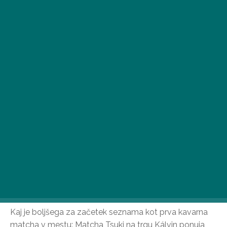
Ni boljšega načina, kako preživeti vroč poletni dan, kot
z nebeškim čajem matcha, ki ni le osvežilen, ampak ima
tudi številne pozitivne učinke.
Matcha Tsuki
Kaj je boljšega za začetek seznama kot prva kavarna
matcha v mestu: Matcha Tsuki na trgu Kálvin ponuja