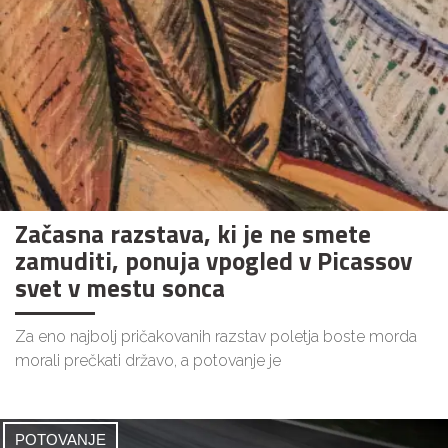
Začasna razstava, ki je ne smete
zamuditi, ponuja vpogled v Picassov
svet v mestu sonca
Za eno najbolj pričakovanih razstav poletja boste morda
morali prečkati državo, a potovanje je
POTOVANJE