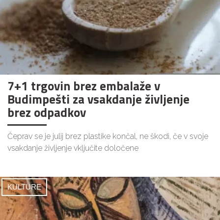
7+1 trgovin brez embalaže v
Budimpešti za vsakdanje življenje
brez odpadkov
Čeprav se je julij brez plastike končal, ne škodi, če v svoje
vsakdanje življenje vključite določene
KULTURE