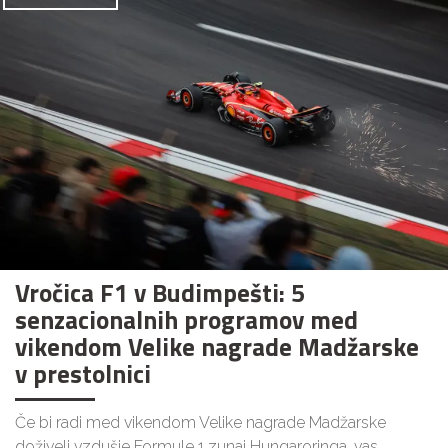
Vročica F1 v Budimpešti: 5
senzacionalnih programov med
vikendom Velike nagrade Madžarske
v prestolnici
Če bi radi med vikendom Velike nagrade Madžarske
doživeli vzdušje Formule 1 zunaj Hungaroringa, vas