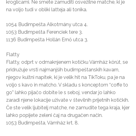
kroglicami. Ne smete zamuditi osvežilne matche, ki je
na voljo tudi v obliki latteja ali tonika.
1054 Budimpešta Alkotmány utca 4.
1053 Budimpešta Ferenciek tere 3.
1136 Budimpešta Hollán Ernő utca 3.
Flatty
Flatty, odprt v odmaknjenem kotičku Vámház körút, se
pridružuje vrsti najmanjših budimpeštanskih kavarn,
njegov kultni napitek, ki je velik hit na TikToku, pa je na
voljo s kavo in matcho. V skladu s konceptom “coffe to
go” lahko pijačo dobite le s seboj, vendar jo lahko
zaradi njene lokacije uživate v številnih prijetnih kotičkih.
Če ste velik ljubitelj matche, ne zamudite tega kraja, kjer
lahko popijete zeleni čaj na drugačen način.
1053 Budimpešta, Vámház krt. 8.