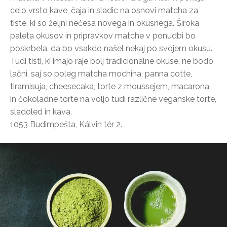
celo vrsto kave, čaja in sladic na osnovi matcha za
tiste, ki so željni nečesa novega in okusnega. Široka
paleta okusov in pripravkov matche v ponudbi bo
poskrbela, da bo vsakdo našel nekaj po svojem okusu.
Tudi tisti, ki imajo raje bolj tradicionalne okuse, ne bodo
lačni, saj so poleg matcha mochina, panna cotte,
tiramisuja, cheesecaka, torte z moussejem, macarona
in čokoladne torte na voljo tudi različne veganske torte,
sladoled in kava.
1053 Budimpešta, Kálvin tér 2.