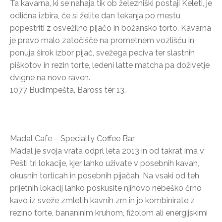
Ta kavarna, ki se nahaja tik ob železniški postaji Keleti, je
odlična izbira, če si želite dan tekanja po mestu
popestriti z osvežilno pijačo in božansko torto. Kavarna
je pravo malo zatočišče na prometnem vozlišču in
ponuja širok izbor pijač, svežega peciva ter slastnih
piškotov in rezin torte, ledeni latte matcha pa doživetje
dvigne na novo raven.
1077 Budimpešta, Baross tér 13.
Madal Cafe – Specialty Coffee Bar
Madal je svoja vrata odprl leta 2013 in od takrat ima v
Pešti tri lokacije, kjer lahko uživate v posebnih kavah,
okusnih torticah in posebnih pijačah. Na vsaki od teh
prijetnih lokacij lahko poskusite njihovo nebeško črno
kavo iz sveže zmletih kavnih zrn in jo kombinirate z
rezino torte, bananinim kruhom, fižolom ali energijskimi