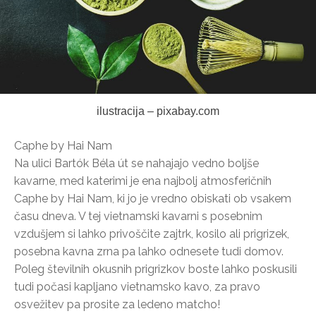
ilustracija – pixabay.com
Caphe by Hai Nam
Na ulici Bartók Béla út se nahajajo vedno boljše
kavarne, med katerimi je ena najbolj atmosferičnih
Caphe by Hai Nam, ki jo je vredno obiskati ob vsakem
času dneva. V tej vietnamski kavarni s posebnim
vzdušjem si lahko privoščite zajtrk, kosilo ali prigrizek,
posebna kavna zrna pa lahko odnesete tudi domov.
Poleg številnih okusnih prigrizkov boste lahko poskusili
tudi počasi kapljano vietnamsko kavo, za pravo
osvežitev pa prosite za ledeno matcho!