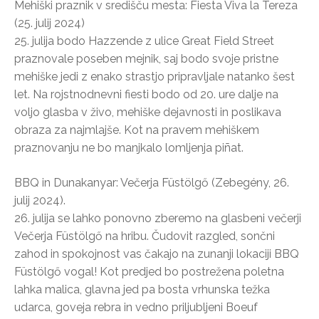
Mehiški praznik v središču mesta: Fiesta Viva la Tereza
(25. julij 2024)
25. julija bodo Hazzende z ulice Great Field Street
praznovale poseben mejnik, saj bodo svoje pristne
mehiške jedi z enako strastjo pripravljale natanko šest
let. Na rojstnodnevni fiesti bodo od 20. ure dalje na
voljo glasba v živo, mehiške dejavnosti in poslikava
obraza za najmlajše. Kot na pravem mehiškem
praznovanju ne bo manjkalo lomljenja piñat.
BBQ in Dunakanyar: Večerja Füstölgő (Zebegény, 26.
julij 2024).
26. julija se lahko ponovno zberemo na glasbeni večerji
Večerja Füstölgő na hribu. Čudovit razgled, sončni
zahod in spokojnost vas čakajo na zunanji lokaciji BBQ
Füstölgő vogal! Kot predjed bo postrežena poletna
lahka malica, glavna jed pa bosta vrhunska težka
udarca, goveja rebra in vedno priljubljeni Boeuf