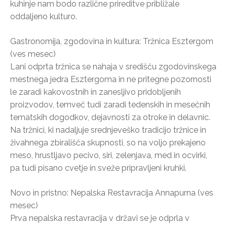
kuhinje nam bodo različne prireditve približale
oddaljeno kulturo.
Gastronomija, zgodovina in kultura: Tržnica Esztergom
(ves mesec)
Lani odprta tržnica se nahaja v središču zgodovinskega
mestnega jedra Esztergoma in ne pritegne pozornosti
le zaradi kakovostnih in zanesljivo pridobljenih
proizvodov, temveč tudi zaradi tedenskih in mesečnih
tematskih dogodkov, dejavnosti za otroke in delavnic.
Na tržnici, ki nadaljuje srednjeveško tradicijo tržnice in
živahnega zbirališča skupnosti, so na voljo prekajeno
meso, hrustljavo pecivo, siri, zelenjava, med in ocvirki,
pa tudi pisano cvetje in sveže pripravljeni kruhki.
Novo in pristno: Nepalska Restavracija Annapurna (ves
mesec)
Prva nepalska restavracija v državi se je odprla v