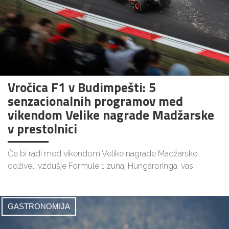
Vročica F1 v Budimpešti: 5
senzacionalnih programov med
vikendom Velike nagrade Madžarske
v prestolnici
Če bi radi med vikendom Velike nagrade Madžarske
doživeli vzdušje Formule 1 zunaj Hungaroringa, vas
GASTRONOMIJA