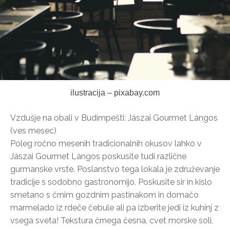
ilustracija – pixabay.com
Vzdušje na obali v Budimpešti: Jászai Gourmet Lángos
(ves mesec)
Poleg ročno mesenih tradicionalnih okusov lahko v
Jászai Gourmet Lángos poskusite tudi različne
gurmanske vrste. Poslanstvo tega lokala je združevanje
tradicije s sodobno gastronomijo. Poskusite sir in kislo
smetano s črnim gozdnim pastinakom in domačo
marmelado iz rdeče čebule ali pa izberite jedi iz kuhinj z
vsega sveta! Tekstura črnega česna, cvet morske soli,