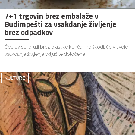
7+1 trgovin brez embalaže v
Budimpešti za vsakdanje življenje
brez odpadkov
Čeprav se je julij brez plastike končal, ne škodi, če v svoje
vsakdanje življenje vključite določene
KULTURE