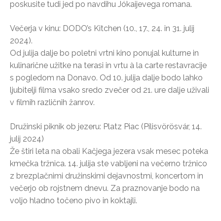
poskusite tudi jed po navdihu Jókaijevega romana.
Večerja v kinu: DODO’s Kitchen (10., 17., 24. in 31. julij
2024).
Od julija dalje bo poletni vrtni kino ponujal kulturne in
kulinarične užitke na terasi in vrtu à la carte restavracije
s pogledom na Donavo. Od 10. julija dalje bodo lahko
ljubitelji filma vsako sredo zvečer od 21. ure dalje uživali
v filmih različnih žanrov.
Družinski piknik ob jezeru: Platz Piac (Pilisvörösvár, 14.
julij 2024)
Že štiri leta na obali Kačjega jezera vsak mesec poteka
kmečka tržnica. 14. julija ste vabljeni na večerno tržnico
z brezplačnimi družinskimi dejavnostmi, koncertom in
večerjo ob rojstnem dnevu. Za praznovanje bodo na
voljo hladno točeno pivo in koktajli.