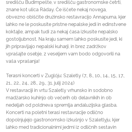
središču Budimpešte, v središču gastronomske četrti,
znane kot ulica Ráday. Če iščete nekaj novega,
obvezno obiščite družinsko restavracijo Annapurna, kjer
lahko ne le poskusite pristne nepalske jedi in edinstvene
koktajle, ampak tudi za nekaj časa izkusite nepalsko
gostoljubnost. Na kraju samem lahko poskusite jedi, ki
jih pripravljajo nepalski kuharji, in brez zadržkov
vprašajte osebje, z veseljem vam bodo odgovorili na
vaša vprašanja!
Terasni koncerti v Zuglóju: Szaletly (7., 8., 10., 14., 15., 17.,
21., 22., 24., 28., 29., 31. julij 2024)
V restavraciji in vrtu Szaletly vrhunsko in sodobno
madžarsko kuhinjo ob večerih ob delavnikih in ob
nedeljah od poldneva spremlja andaluzijska glasba.
Koncerti na poletni terasi restavracije odlično
dopolnjujejo gastronomsko izkušnjo v Szaletlyju, kjer
lahko med tradicionalnimi jedmi iz odličnih sestavin