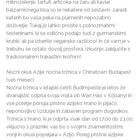
mikrozelenje, tartufi, artičoke na žaru ali kaviar
balzamičnega kisa so le nekatere od sestavin, zaradi
katerih bo vaša peka na plamenih nepozabno
doživetje. Tukaj jo lahko prosite s polnozrnatimi
testeninami, ki se odlično podajo tudi z gurmanskimi
kruhki, ali pa izberite vegansko različico! In če vam je v
trebuhu še ostalo dovolj prostora, izkušnjo zaključite s
tradicionalnim trakastim krofom!
Nočni okus Azije: nočna tržnica v Chinatown Budapest
(ves mesec)
Nočna tržnica v kitajski četrti Budimpešte je letos že
dvanajstič odprla svoja vrata ob Wan Hao v Kőbányi in
vse poletje ponuja pristno azijsko hrano in pijačo,
neponovljivo vzdušje in zabaven program dogodkov.
Tržnica s hrano, ki je odprta vsak dan od 17.00 do 23.00,
vključno s prazniki, vas bo s svojimi znamenitostmi,
vonji in okusi popeljala v Azijo. Poleg pristne azijske