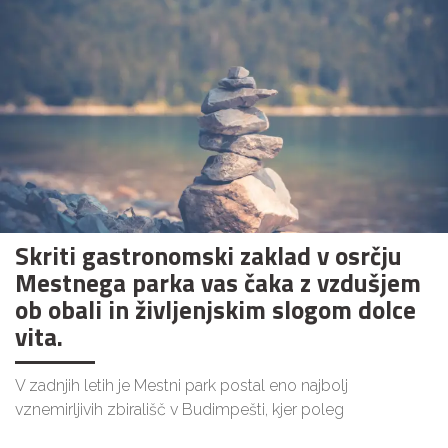
Skriti gastronomski zaklad v osrčju
Mestnega parka vas čaka z vzdušjem
ob obali in življenjskim slogom dolce
vita.
V zadnjih letih je Mestni park postal eno najbolj
vznemirljivih zbirališč v Budimpešti, kjer poleg