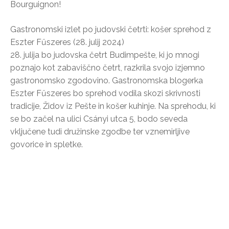
Bourguignon!
Gastronomski izlet po judovski četrti: košer sprehod z
Eszter Fűszeres (28. julij 2024)
28. julija bo judovska četrt Budimpešte, ki jo mnogi
poznajo kot zabaviščno četrt, razkrila svojo izjemno
gastronomsko zgodovino. Gastronomska blogerka
Eszter Fűszeres bo sprehod vodila skozi skrivnosti
tradicije, Židov iz Pešte in košer kuhinje. Na sprehodu, ki
se bo začel na ulici Csányi utca 5, bodo seveda
vključene tudi družinske zgodbe ter vznemirljive
govorice in spletke.