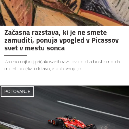
Začasna razstava, ki je ne smete
zamuditi, ponuja vpogled v Picassov
svet v mestu sonca
Za eno najbolj pričakovanih razstav poletja boste morda
morali prečkati državo, a potovanje je
POTOVANJE