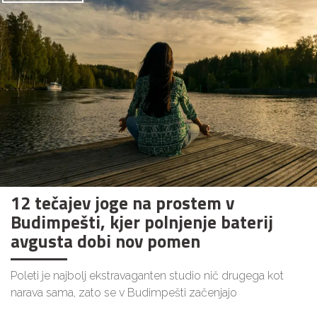
12 tečajev joge na prostem v
Budimpešti, kjer polnjenje baterij
avgusta dobi nov pomen
Poleti je najbolj ekstravaganten studio nič drugega kot
narava sama, zato se v Budimpešti začenjajo