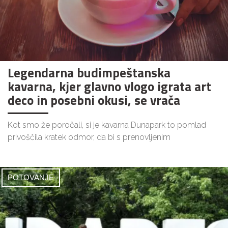
Legendarna budimpeštanska
kavarna, kjer glavno vlogo igrata art
deco in posebni okusi, se vrača
Kot smo že poročali, si je kavarna Dunapark to pomlad
privoščila kratek odmor, da bi s prenovljenim
POTOVANJE