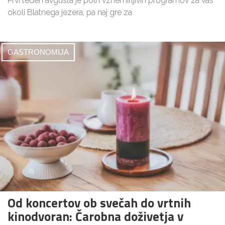
Prvi teden avgusta je poln vznemirljivih programov za vas
okoli Blatnega jezera, pa naj gre za
GASTRONOMIJA
Od koncertov ob svečah do vrtnih
kinodvoran: Čarobna doživetja v