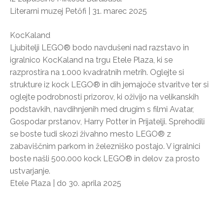
Literarni muzej Petőfi | 31. marec 2025
KocKaland
Ljubitelji LEGO® bodo navdušeni nad razstavo in
igralnico KocKaland na trgu Etele Plaza, ki se
razprostira na 1.000 kvadratnih metrih. Oglejte si
strukture iz kock LEGO® in dih jemajoče stvaritve ter si
oglejte podrobnosti prizorov, ki oživijo na velikanskih
podstavkih, navdihnjenih med drugim s filmi Avatar,
Gospodar prstanov, Harry Potter in Prijatelji. Sprehodili
se boste tudi skozi živahno mesto LEGO® z
zabaviščnim parkom in železniško postajo. V igralnici
boste našli 500.000 kock LEGO® in delov za prosto
ustvarjanje.
Etele Plaza | do 30. aprila 2025