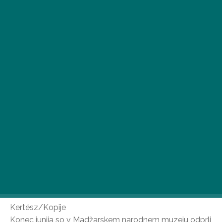
Še nikoli videne fotografije Andréja Kertésza, neverjetne
zgradbe LEGO in moda iz obdobja reform v Pešti so
med najbolj zanimivimi poletnimi razstavami v
Budimpešti.
Kertész/Kopije
Konec junija so v Madžarskem narodnem muzeju odprli