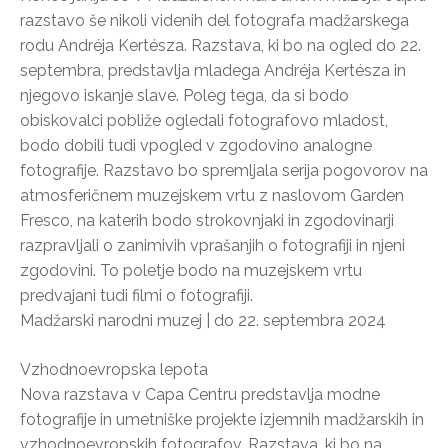
razstavo še nikoli videnih del fotografa madžarskega
rodu Andréja Kertésza. Razstava, ki bo na ogled do 22.
septembra, predstavlja mladega Andréja Kertésza in
njegovo iskanje slave. Poleg tega, da si bodo
obiskovalci pobliže ogledali fotografovo mladost,
bodo dobili tudi vpogled v zgodovino analogne
fotografije. Razstavo bo spremljala serija pogovorov na
atmosferičnem muzejskem vrtu z naslovom Garden
Fresco, na katerih bodo strokovnjaki in zgodovinarji
razpravljali o zanimivih vprašanjih o fotografiji in njeni
zgodovini. To poletje bodo na muzejskem vrtu
predvajani tudi filmi o fotografiji.
Madžarski narodni muzej | do 22. septembra 2024
Vzhodnoevropska lepota
Nova razstava v Capa Centru predstavlja modne
fotografije in umetniške projekte izjemnih madžarskih in
vzhodnoevropskih fotografov. Razstava, ki bo na