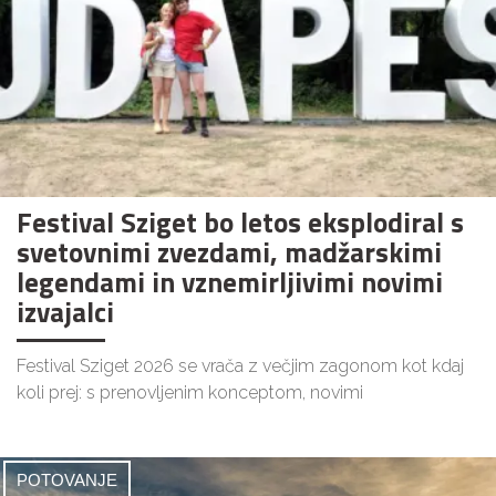
Festival Sziget bo letos eksplodiral s
svetovnimi zvezdami, madžarskimi
legendami in vznemirljivimi novimi
izvajalci
Festival Sziget 2026 se vrača z večjim zagonom kot kdaj
koli prej: s prenovljenim konceptom, novimi
POTOVANJE