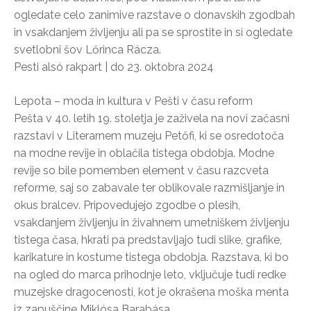
ogledate celo zanimive razstave o donavskih zgodbah
in vsakdanjem življenju ali pa se sprostite in si ogledate
svetlobni šov Lőrinca Rácza.
Pesti alsó rakpart | do 23. oktobra 2024
Lepota – moda in kultura v Pešti v času reform
Pešta v 40. letih 19. stoletja je zaživela na novi začasni
razstavi v Literarnem muzeju Petőfi, ki se osredotoča
na modne revije in oblačila tistega obdobja. Modne
revije so bile pomemben element v času razcveta
reforme, saj so zabavale ter oblikovale razmišljanje in
okus bralcev. Pripovedujejo zgodbe o plesih,
vsakdanjem življenju in živahnem umetniškem življenju
tistega časa, hkrati pa predstavljajo tudi slike, grafike,
karikature in kostume tistega obdobja. Razstava, ki bo
na ogled do marca prihodnje leto, vključuje tudi redke
muzejske dragocenosti, kot je okrašena moška menta
iz zapuščine Miklósa Barabása.