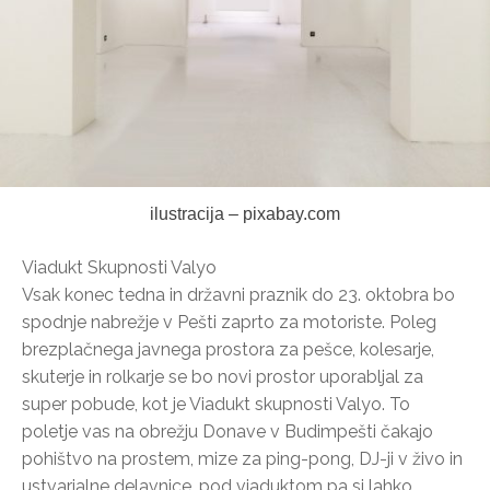
ilustracija – pixabay.com
Viadukt Skupnosti Valyo
Vsak konec tedna in državni praznik do 23. oktobra bo
spodnje nabrežje v Pešti zaprto za motoriste. Poleg
brezplačnega javnega prostora za pešce, kolesarje,
skuterje in rolkarje se bo novi prostor uporabljal za
super pobude, kot je Viadukt skupnosti Valyo. To
poletje vas na obrežju Donave v Budimpešti čakajo
pohištvo na prostem, mize za ping-pong, DJ-ji v živo in
ustvarjalne delavnice, pod viaduktom pa si lahko