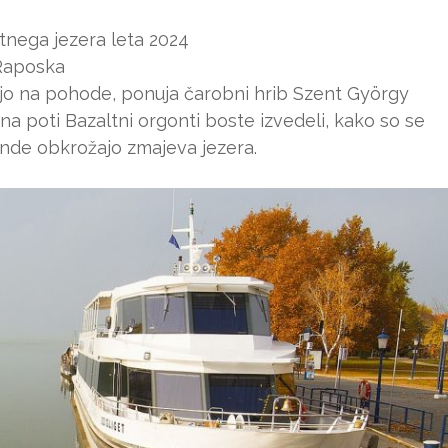
atnega jezera leta 2024
 Raposka
dijo na pohode, ponuja čarobni hrib Szent György
a poti Bazaltni orgonti boste izvedeli, kako so se
gende obkrožajo zmajeva jezera.