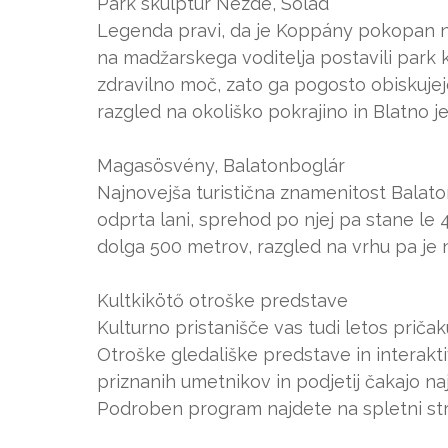
Park skulptur Nezde, Sólad
Legenda pravi, da je Koppány pokopan n
na madžarskega voditelja postavili park
zdravilno moč, zato ga pogosto obiskujejo
razgled na okoliško pokrajino in Blatno j
Magasösvény, Balatonboglár
Najnovejša turistična znamenitost Balat
odprta lani, sprehod po njej pa stane le
dolga 500 metrov, razgled na vrhu pa je n
Kultkikötő otroške predstave
Kulturno pristanišče vas tudi letos priča
Otroške gledališke predstave in interakt
priznanih umetnikov in podjetij čakajo naj
Podroben program najdete na spletni str