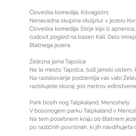
Človeška komedija, Kővágóörs
Nenavadna skupina skulptur v jezeru Ko
Človeška komedija. Štirje kipi iz apnenca, 
čudovit pogled na bazen Káli. Delo Imre
Blatnega jezera.
Železna jama Tapolca
Ne le mesto Tapolca, tudi jamski sistem,
Na raziskovanje podzemlja vas vabi Želez
raziskujete skoraj 300 metrov edinstven
Park bosih nog Talpkaland, Mencshely
V bosonogem parku Talpkaland v Mencshely
Na tem posebnem kraju ob Blatnem jezeru
po različnih površinah, ki jih navdihujeta o