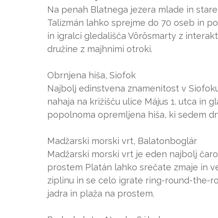
Na penah Blatnega jezera mlade in stare č
Talizmán lahko sprejme do 70 oseb in po
in igralci gledališča Vörösmarty z intera
družine z majhnimi otroki.
Obrnjena hiša, Siofok
Najbolj edinstvena znamenitost v Siofoku
nahaja na križišču ulice Május 1. utca in g
popolnoma opremljena hiša, ki sedem dni 
Madžarski morski vrt, Balatonboglár
Madžarski morski vrt je eden najbolj čaro
prostem Platán lahko srečate zmaje in v
ziplinu in se celo igrate ring-round-the-r
jadra in plaža na prostem.