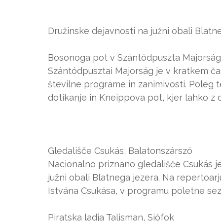
Družinske dejavnosti na južni obali Blatn
Bosonoga pot v Szántódpuszta Majorság
Szántódpusztai Majorság je v kratkem čas
številne programe in zanimivosti. Poleg t
dotikanje in Kneippova pot, kjer lahko z 
Gledališče Csukás, Balatonszárszó
Nacionalno priznano gledališče Csukás je
južni obali Blatnega jezera. Na repertoar
Istvána Csukása, v programu poletne sezo
Piratska ladja Talisman, Siófok