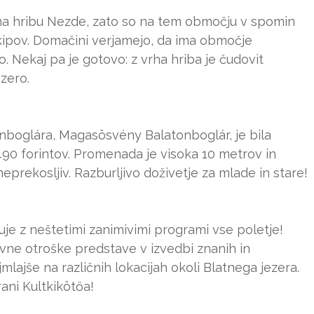
a hribu Nezde, zato so na tem območju v spomin
 kipov. Domačini verjamejo, da ima območje
. Nekaj pa je gotovo: z vrha hriba je čudovit
ezero.
onboglára, Magasösvény Balatonboglár, je bila
 490 forintov. Promenada je visoka 10 metrov in
eprekosljiv. Razburljivo doživetje za mlade in stare!
kuje z neštetimi zanimivimi programi vse poletje!
ivne otroške predstave v izvedbi znanih in
mlajše na različnih lokacijah okoli Blatnega jezera.
ani Kultkikötőa!