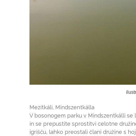
ilus
Mezítkáli, Mindszentkálla
V bosonogem parku v Mindszentkálli se 
in se prepustite sprostitvi celotne druži
igrišču, lahko preostali člani družine s h