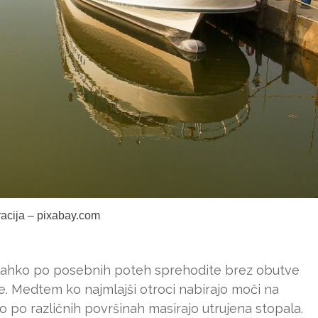
tracija – pixabay.com
lahko po posebnih poteh sprehodite brez obutve
ne. Medtem ko najmlajši otroci nabirajo moči na
ojo po različnih površinah masirajo utrujena stopala.