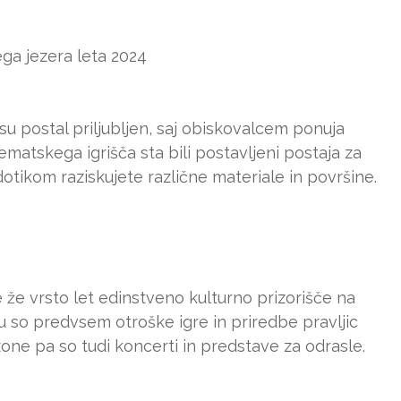
ega jezera leta 2024
u postal priljubljen, saj obiskovalcem ponuja
ematskega igrišča sta bili postavljeni postaja za
dotikom raziskujete različne materiale in površine.
 že vrsto let edinstveno kulturno prizorišče na
ju so predvsem otroške igre in priredbe pravljic
ne pa so tudi koncerti in predstave za odrasle.