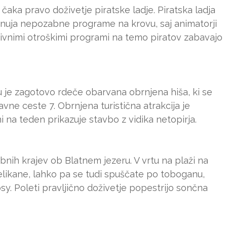
aka pravo doživetje piratske ladje. Piratska ladja
nuja nepozabne programe na krovu, saj animatorji
ktivnimi otroškimi programi na temo piratov zabavajo
 je zagotovo rdeče obarvana obrnjena hiša, ki se
lavne ceste 7. Obrnjena turistična atrakcija je
na teden prikazuje stavbo z vidika netopirja.
bnih krajev ob Blatnem jezeru. V vrtu na plaži na
elikane, lahko pa se tudi spuščate po toboganu,
osy. Poleti pravljično doživetje popestrijo sončna