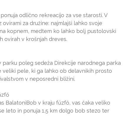
ponuja odlično rekreacijo za vse starosti. V
virami za družine: najmlajši lahko svoje
in na kopnem, medtem ko lahko bolj pustolovski
h ovirah v krošnjah dreves.
v parku poleg sedeža Direkcije narodnega parka
e veliki pele, ki ga lahko ob delavnikih prosto
ivalstvom v neposredni bližini.
űzfő
as BalatoniBob v kraju fűzfő, vas čaka veliko
e leto in ponuja 1,5 km dolgo bob stezo ter