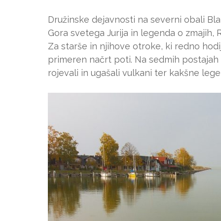
Družinske dejavnosti na severni obali Bl
Gora svetega Jurija in legenda o zmajih,
Za starše in njihove otroke, ki redno ho
primeren načrt poti. Na sedmih postajah n
rojevali in ugašali vulkani ter kakšne le