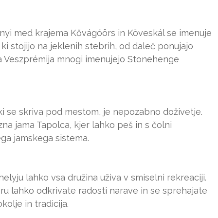
rnyi med krajema Kővágóörs in Köveskál se imenuje
ki stojijo na jeklenih stebrih, od daleč ponujajo
ja Veszprémija mnogi imenujejo Stonehenge
 ki se skriva pod mestom, je nepozabno doživetje.
na jama Tapolca, kjer lahko peš in s čolni
ega jamskega sistema.
ju lahko vsa družina uživa v smiselni rekreaciji.
 lahko odkrivate radosti narave in se sprehajate
kolje in tradicija.