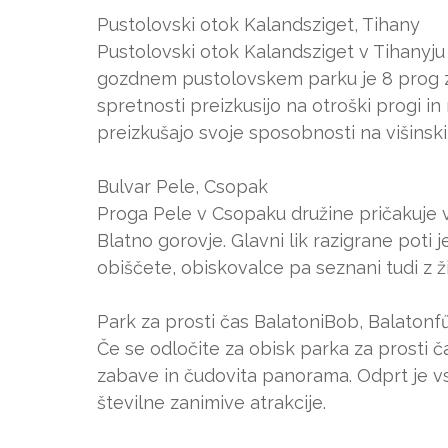
Pustolovski otok Kalandsziget, Tihany
Pustolovski otok Kalandsziget v Tihanyju 
gozdnem pustolovskem parku je 8 prog z o
spretnosti preizkusijo na otroški progi 
preizkušajo svoje sposobnosti na višinski
Bulvar Pele, Csopak
Proga Pele v Csopaku družine pričakuje 
Blatno gorovje. Glavni lik razigrane poti j
obiščete, obiskovalce pa seznani tudi z ž
Park za prosti čas BalatoniBob, Balatonf
Če se odločite za obisk parka za prosti č
zabave in čudovita panorama. Odprt je vs
številne zanimive atrakcije.