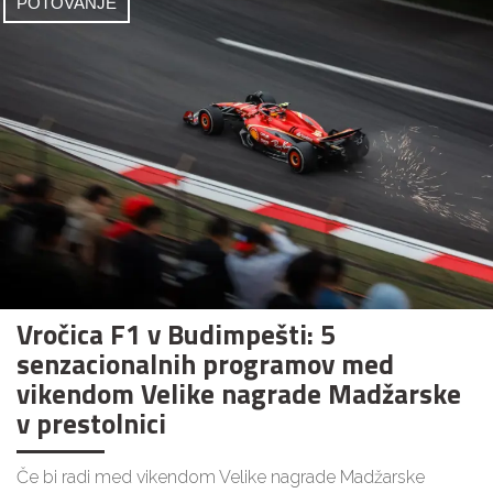
POTOVANJE
Vročica F1 v Budimpešti: 5
senzacionalnih programov med
vikendom Velike nagrade Madžarske
v prestolnici
Če bi radi med vikendom Velike nagrade Madžarske