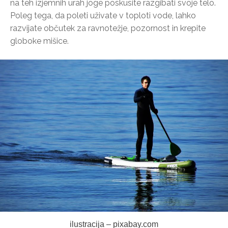
na teh izjemnih urah joge poskusite razgibati svoje telo.
Poleg tega, da poleti uživate v toploti vode, lahko
razvijate občutek za ravnotežje, pozornost in krepite
globoke mišice.
ilustracija – pixabay.com