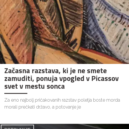
Začasna razstava, ki je ne smete
zamuditi, ponuja vpogled v Picassov
svet v mestu sonca
Za eno najbolj pričakovanih razstav poletja boste morda
morali prečkati državo, a potovanje je