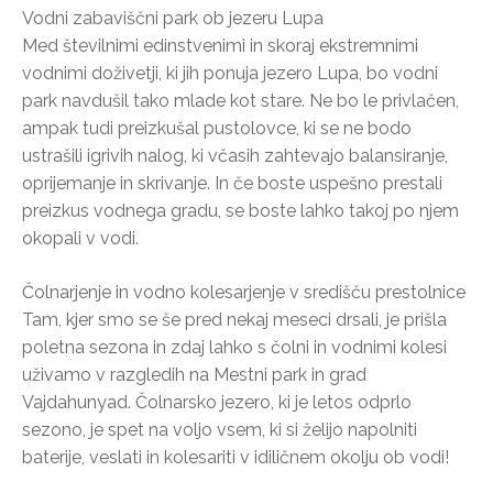
Vodni zabaviščni park ob jezeru Lupa
Med številnimi edinstvenimi in skoraj ekstremnimi
vodnimi doživetji, ki jih ponuja jezero Lupa, bo vodni
park navdušil tako mlade kot stare. Ne bo le privlačen,
ampak tudi preizkušal pustolovce, ki se ne bodo
ustrašili igrivih nalog, ki včasih zahtevajo balansiranje,
oprijemanje in skrivanje. In če boste uspešno prestali
preizkus vodnega gradu, se boste lahko takoj po njem
okopali v vodi.
Čolnarjenje in vodno kolesarjenje v središču prestolnice
Tam, kjer smo se še pred nekaj meseci drsali, je prišla
poletna sezona in zdaj lahko s čolni in vodnimi kolesi
uživamo v razgledih na Mestni park in grad
Vajdahunyad. Čolnarsko jezero, ki je letos odprlo
sezono, je spet na voljo vsem, ki si želijo napolniti
baterije, veslati in kolesariti v idiličnem okolju ob vodi!