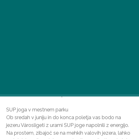
Če poleg plavanja in čofotanja iščete še druge vodne
aktivnosti, vam ponujamo nekaj takšnih, pri katerih ne
boste zamudili aktivne sprostitve ali ohladitve valov.
SUP joga v mestnem parku
Ob sredah v juniju in do konca poletja vas bodo na
jezeru Városligeti z urami SUP joge napolnili z energijo.
Na prostem, zibajoč se na mehkih valovih jezera, lahko