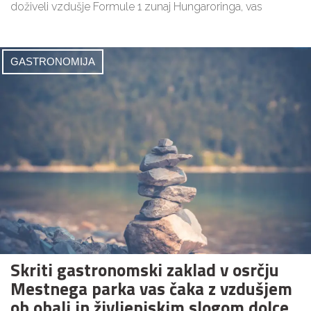
doživeli vzdušje Formule 1 zunaj Hungaroringa, vas
GASTRONOMIJA
Skriti gastronomski zaklad v osrčju
Mestnega parka vas čaka z vzdušjem
ob obali in življenjskim slogom dolce