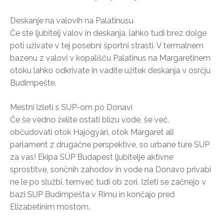
Deskanje na valovih na Palatinusu
Če ste ljubitelj valov in deskanja, lahko tudi brez dolge
poti uživate v tej posebni športni strasti. V termalnem
bazenu z valovi v kopališču Palatinus na Margaretinem
otoku lahko odkrivate in vadite užitek deskanja v osrčju
Budimpešte.
Mestni izleti s SUP-om po Donavi
Če še vedno želite ostati blizu vode, še več,
občudovati otok Hajógyári, otok Margaret ali
parlament z drugačne perspektive, so urbane ture SUP
za vas! Ekipa SUP Budapest ljubitelje aktivne
sprostitve, sončnih zahodov in vode na Donavo privabi
ne le po službi, temveč tudi ob zori. Izleti se začnejo v
bazi SUP Budimpešta v Rimu in končajo pred
Elizabetinim mostom.