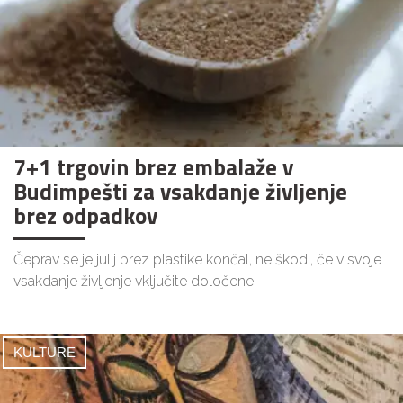
7+1 trgovin brez embalaže v
Budimpešti za vsakdanje življenje
brez odpadkov
Čeprav se je julij brez plastike končal, ne škodi, če v svoje
vsakdanje življenje vključite določene
KULTURE