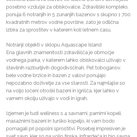
posebno vzdušje za obiskovalce. Zdraviliški kompleks
ponuja 6 notranjih in 5 zunanjih bazenov s skupno 1 700
kvadratnih metrov vodne površine, zato je odlična
izbira za sprostitev v katerem koli letnem času.
Notranji objekti v sklopu Aquascape Island
Ena glavnih znamenitosti zdravilišča je območje
vodnega parka, v katerem lahko obiskovalci uživajo v
številnih razburljivih dogodivščinah. Pet toboganov,
bele vodne brzice in bazen z valovi ponujajo
nepozabno doživetje za vse starosti. Za najmlajše so
na voljo ločeni otroški bazeni in igrišča, kjer lahko v
varnem okolju uživajo v vodi in igrah.
Izjemen je tudi wellness s 4 savnami, parnimi kopeli,
masažnimi bazeni in turško kopeljo, ki vam bodo
pomagali pri popolni sprostitvi. Posebej impresiven je
svet savn, kjer so na voljo finska, infrardeča in bio savna.