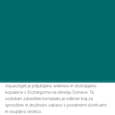
Aquasziget je priljubljeno wellness in doživljajsko
kopališče v Esztergomu na obrežju Donave. Ta
sodoben zdraviliški kompleks je odličen kraj za
sprostitev in družinsko zabavo s posebnimi storitvami
in osupljivo okolico.