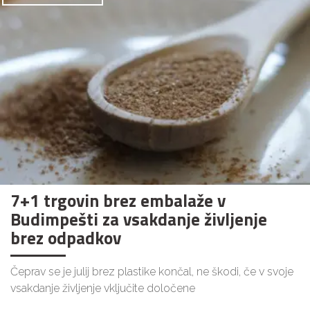
7+1 trgovin brez embalaže v
Budimpešti za vsakdanje življenje
brez odpadkov
Čeprav se je julij brez plastike končal, ne škodi, če v svoje
vsakdanje življenje vključite določene