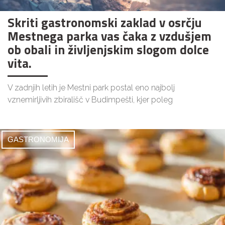
Skriti gastronomski zaklad v osrčju
Mestnega parka vas čaka z vzdušjem
ob obali in življenjskim slogom dolce
vita.
V zadnjih letih je Mestni park postal eno najbolj
vznemirljivih zbirališč v Budimpešti, kjer poleg
GASTRONOMIJA