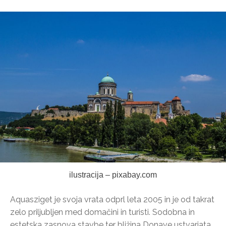
ilustracija – pixabay.com
Aquasziget je svoja vrata odprl leta 2005 in je od takrat
zelo priljubljen med domačini in turisti. Sodobna in
estetska zasnova stavbe ter bližina Donave ustvarjata