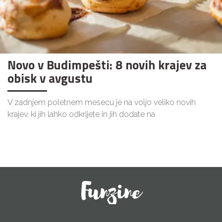
Novo v Budimpešti: 8 novih krajev za
obisk v avgustu
V zadnjem poletnem mesecu je na voljo veliko novih
krajev, ki jih lahko odkrijete in jih dodate na