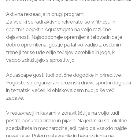
Aktivna rekreacija in drugi programi
Za vse, ki se radi aktivno rekreirate, so v fitnesu in
športnih objektih Aquaszigeta na voljo različne
dejavnosti. Najsodobneje opremljena telovadnica je
dobro opremljena, gostje pa lahko vadijo z osebnimi
trenerji ter se udeležijo tečajev aerobike in joge, ki
vadbo združujejo s sprostitvijo.
Aquascape gosti tudi odlične dogodke in prireditve.
Pogosto so organizirani družinski dnevi, športni dogodki
in tematski večeri, ki obiskovalcem nudijo še več
zabave.
V restavraciji in kavarni v zdravilišču je na voljo tudi
pestra ponudba hrane in pijače. Na jedilniku so lokalne
specialitete in mednarodne jedi, tako da vsakdo najde
nekaj zase. Poleg restavracije in bara so junija na