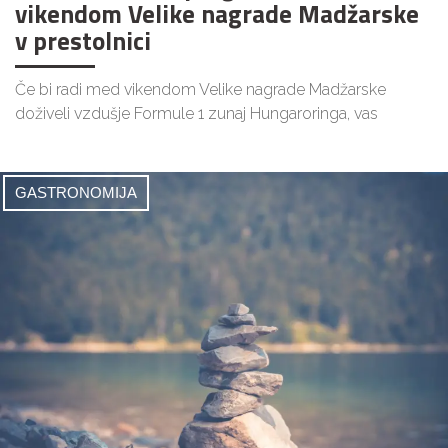
vikendom Velike nagrade Madžarske
v prestolnici
Če bi radi med vikendom Velike nagrade Madžarske
doživeli vzdušje Formule 1 zunaj Hungaroringa, vas
GASTRONOMIJA