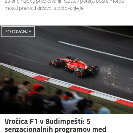
Za eno najbolj pričakovanih razstav poletja boste morda
morali prečkati državo, a potovanje je
POTOVANJE
Vročica F1 v Budimpešti: 5
senzacionalnih programov med