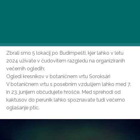
pozornosti, saj je prav posebno doživetje, saj kresničke
po sončnem zahodu osvetljujejo naravo na več točkah.
V tem času neleteče samice v travi čakajo na samce, ki
so precej manjši od njih, a prav tako svetleči in jim z
lučko kažejo pot.
Zbrali smo 5 lokacij po Budimpešti, kjer lahko v letu
2024 uživate v čudovitem razgledu na organiziranih
večernih ogledih:
Ogledi kresnikov v botaničnem vrtu Soroksári
V botaničnem vrtu s posebnim vzdušjem lahko med 7.
in 23. junijem občudujete hrošče. Med sprehodi od
kaktusov do perunik lahko spoznavate tudi večerno
oglašanje ptic.