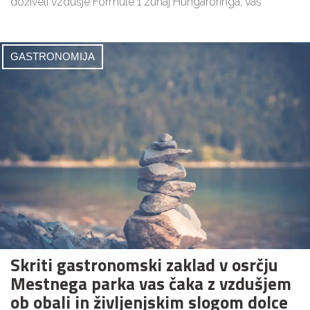
doživeli vzdušje Formule 1 zunaj Hungaroringa, vas
GASTRONOMIJA
Skriti gastronomski zaklad v osrčju
Mestnega parka vas čaka z vzdušjem
ob obali in življenjskim slogom dolce