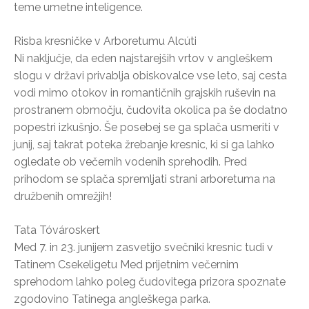
teme umetne inteligence.
Risba kresničke v Arboretumu Alcúti
Ni naključje, da eden najstarejših vrtov v angleškem
slogu v državi privablja obiskovalce vse leto, saj cesta
vodi mimo otokov in romantičnih grajskih ruševin na
prostranem območju, čudovita okolica pa še dodatno
popestri izkušnjo. Še posebej se ga splača usmeriti v
junij, saj takrat poteka žrebanje kresnic, ki si ga lahko
ogledate ob večernih vodenih sprehodih. Pred
prihodom se splača spremljati strani arboretuma na
družbenih omrežjih!
Tata Tóvároskert
Med 7. in 23. junijem zasvetijo svečniki kresnic tudi v
Tatinem Csekeligetu Med prijetnim večernim
sprehodom lahko poleg čudovitega prizora spoznate
zgodovino Tatinega angleškega parka.