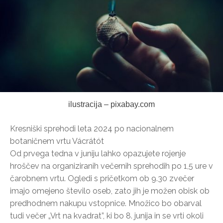
ilustracija – pixabay.com
Kresniški sprehodi leta 2024 po nacionalnem
botaničnem vrtu Vácrátót
Od prvega tedna v juniju lahko opazujete rojenje
hroščev na organiziranih večernih sprehodih po 1,5 ure v
čarobnem vrtu. Ogledi s pričetkom ob 9.30 zvečer
imajo omejeno število oseb, zato jih je možen obisk ob
predhodnem nakupu vstopnice. Množico bo obarval
tudi večer „Vrt na kvadrat”, ki bo 8. junija in se vrti okoli