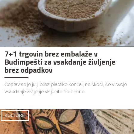
7+1 trgovin brez embalaže v
Budimpešti za vsakdanje življenje
brez odpadkov
Čeprav se je julij brez plastike končal, ne škodi, če v svoje
vsakdanje življenje vključite določene
KULTURE