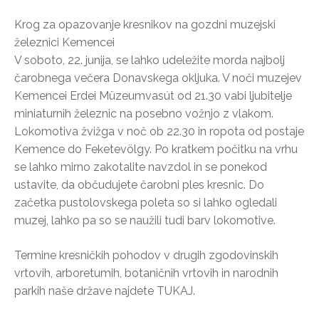
Krog za opazovanje kresnikov na gozdni muzejski
železnici Kemencei
V soboto, 22. junija, se lahko udeležite morda najbolj
čarobnega večera Donavskega okljuka. V noči muzejev
Kemencei Erdei Müzeumvasút od 21.30 vabi ljubitelje
miniaturnih železnic na posebno vožnjo z vlakom.
Lokomotiva žvižga v noč ob 22.30 in ropota od postaje
Kemence do Feketevölgy. Po kratkem počitku na vrhu
se lahko mirno zakotalite navzdol in se ponekod
ustavite, da občudujete čarobni ples kresnic. Do
začetka pustolovskega poleta so si lahko ogledali
muzej, lahko pa so se naužili tudi barv lokomotive.
Termine kresničkih pohodov v drugih zgodovinskih
vrtovih, arboretumih, botaničnih vrtovih in narodnih
parkih naše države najdete TUKAJ.