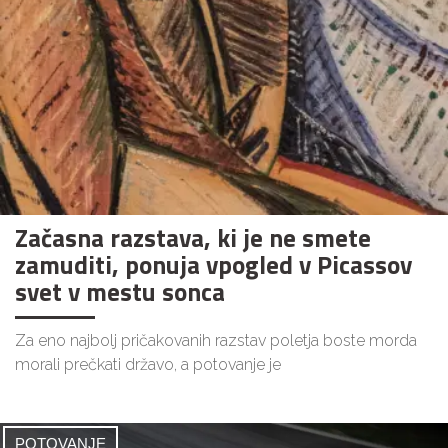
Začasna razstava, ki je ne smete
zamuditi, ponuja vpogled v Picassov
svet v mestu sonca
Za eno najbolj pričakovanih razstav poletja boste morda
morali prečkati državo, a potovanje je
POTOVANJE