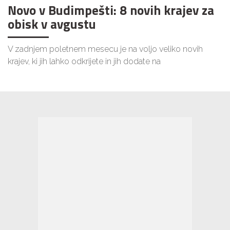
Novo v Budimpešti: 8 novih krajev za
obisk v avgustu
V zadnjem poletnem mesecu je na voljo veliko novih
krajev, ki jih lahko odkrijete in jih dodate na