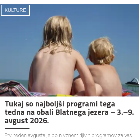
KULTURE
Tukaj so najboljši programi tega
tedna na obali Blatnega jezera – 3.–9.
avgust 2026.
Prvi teden avgusta je poln vznemirljivih programov za vas