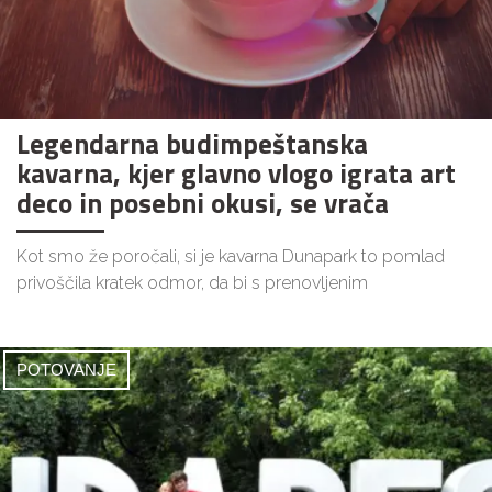
Legendarna budimpeštanska
kavarna, kjer glavno vlogo igrata art
deco in posebni okusi, se vrača
Kot smo že poročali, si je kavarna Dunapark to pomlad
privoščila kratek odmor, da bi s prenovljenim
POTOVANJE