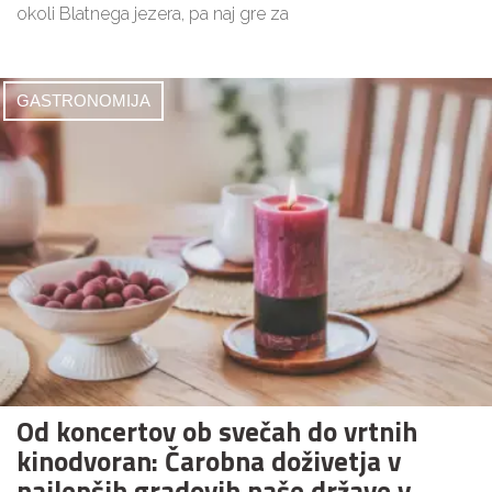
okoli Blatnega jezera, pa naj gre za
GASTRONOMIJA
Od koncertov ob svečah do vrtnih
kinodvoran: Čarobna doživetja v
najlepših gradovih naše države v