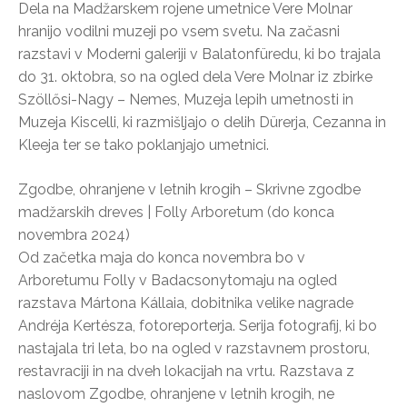
Dela na Madžarskem rojene umetnice Vere Molnar
hranijo vodilni muzeji po vsem svetu. Na začasni
razstavi v Moderni galeriji v Balatonfüredu, ki bo trajala
do 31. oktobra, so na ogled dela Vere Molnar iz zbirke
Szöllősi-Nagy – Nemes, Muzeja lepih umetnosti in
Muzeja Kiscelli, ki razmišljajo o delih Dürerja, Cezanna in
Kleeja ter se tako poklanjajo umetnici.
Zgodbe, ohranjene v letnih krogih – Skrivne zgodbe
madžarskih dreves | Folly Arboretum (do konca
novembra 2024)
Od začetka maja do konca novembra bo v
Arboretumu Folly v Badacsonytomaju na ogled
razstava Mártona Kállaia, dobitnika velike nagrade
Andréja Kertésza, fotoreporterja. Serija fotografij, ki bo
nastajala tri leta, bo na ogled v razstavnem prostoru,
restavraciji in na dveh lokacijah na vrtu. Razstava z
naslovom Zgodbe, ohranjene v letnih krogih, ne