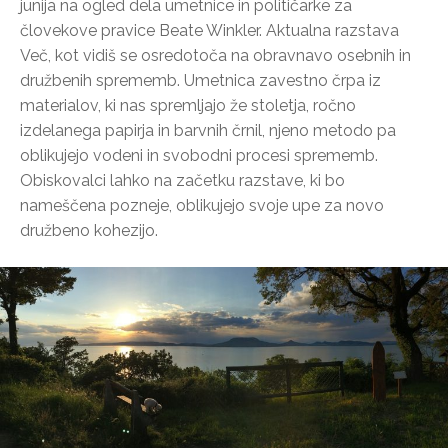
junija na ogled dela umetnice in političarke za
človekove pravice Beate Winkler. Aktualna razstava
Več, kot vidiš se osredotoča na obravnavo osebnih in
družbenih sprememb. Umetnica zavestno črpa iz
materialov, ki nas spremljajo že stoletja, ročno
izdelanega papirja in barvnih črnil, njeno metodo pa
oblikujejo vodeni in svobodni procesi sprememb.
Obiskovalci lahko na začetku razstave, ki bo
nameščena pozneje, oblikujejo svoje upe za novo
družbeno kohezijo.