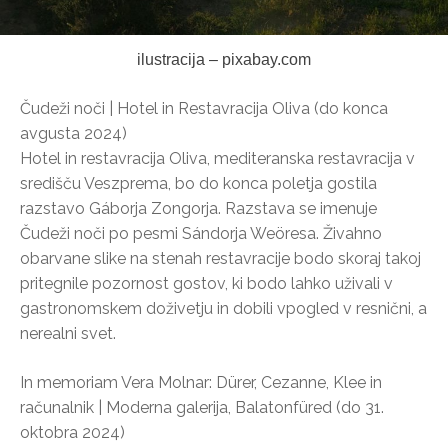
ilustracija – pixabay.com
Čudeži noči | Hotel in Restavracija Oliva (do konca
avgusta 2024)
Hotel in restavracija Oliva, mediteranska restavracija v
središču Veszprema, bo do konca poletja gostila
razstavo Gáborja Zongorja. Razstava se imenuje
Čudeži noči po pesmi Sándorja Weöresa. Živahno
obarvane slike na stenah restavracije bodo skoraj takoj
pritegnile pozornost gostov, ki bodo lahko uživali v
gastronomskem doživetju in dobili vpogled v resnični, a
nerealni svet.
In memoriam Vera Molnar: Dürer, Cezanne, Klee in
računalnik | Moderna galerija, Balatonfüred (do 31.
oktobra 2024)