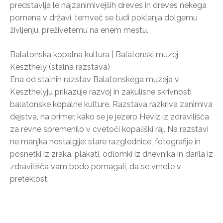
predstavlja le najzanimivejših dreves in dreves nekega
pomena v državi, temveč se tudi poklanja dolgemu
življenju, preživetemu na enem mestu.
Balatonska kopalna kultura | Balatonski muzej,
Keszthely (stalna razstava)
Ena od stalnih razstav Balatonskega muzeja v
Keszthelyju prikazuje razvoj in zakulisne skrivnosti
balatonske kopalne kulture. Razstava razkriva zanimiva
dejstva, na primer, kako se je jezero Hévíz iz zdravilišča
za revne spremenilo v cvetoči kopališki raj. Na razstavi
ne manjka nostalgije: stare razglednice, fotografije in
posnetki iz zraka, plakati, odlomki iz dnevnika in darila iz
zdravilišča vam bodo pomagali, da se vrnete v
preteklost.