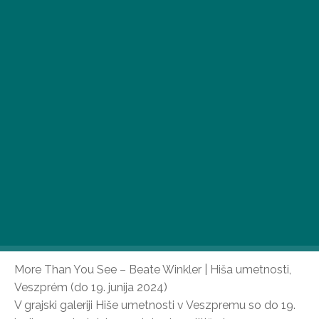
Če bi zaradi muhastega vremena plažo raje zamenjali
za dejavnosti v zaprtih prostorih ali če bi še vedno radi
uživali v vikendu, vam ponujamo nekaj odličnih razstav
in galerij na Blatnem jezeru!
More Than You See – Beate Winkler | Hiša umetnosti,
Veszprém (do 19. junija 2024)
V grajski galeriji Hiše umetnosti v Veszpremu so do 19.