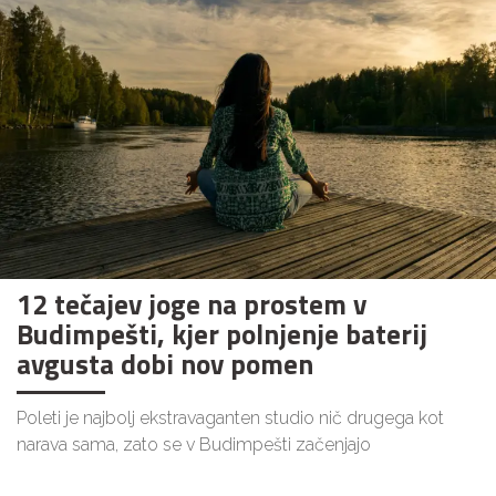
12 tečajev joge na prostem v
Budimpešti, kjer polnjenje baterij
avgusta dobi nov pomen
Poleti je najbolj ekstravaganten studio nič drugega kot
narava sama, zato se v Budimpešti začenjajo