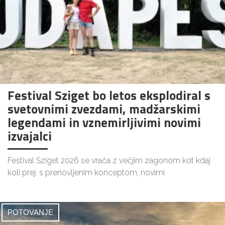
Festival Sziget bo letos eksplodiral s
svetovnimi zvezdami, madžarskimi
legendami in vznemirljivimi novimi
izvajalci
Festival Sziget 2026 se vrača z večjim zagonom kot kdaj
koli prej: s prenovljenim konceptom, novimi
POTOVANJE