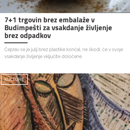
7+1 trgovin brez embalaže v
Budimpešti za vsakdanje življenje
brez odpadkov
Čeprav se je julij brez plastike končal, ne škodi, če v svoje
vsakdanje življenje vključite določene
KULTURE