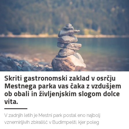
Skriti gastronomski zaklad v osrčju
Mestnega parka vas čaka z vzdušjem
ob obali in življenjskim slogom dolce
vita.
V zadnjih letih je Mestni park postal eno najbolj
vznemirljivih zbirališč v Budimpešti, kjer poleg