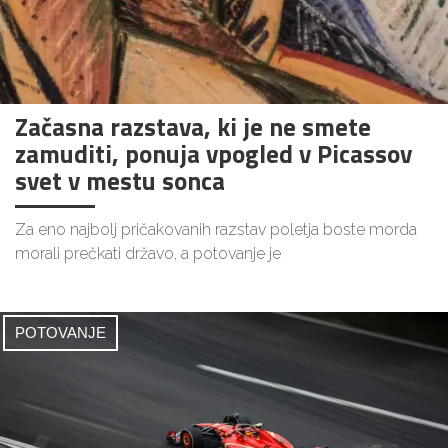
Začasna razstava, ki je ne smete
zamuditi, ponuja vpogled v Picassov
svet v mestu sonca
Za eno najbolj pričakovanih razstav poletja boste morda
morali prečkati državo, a potovanje je
POTOVANJE