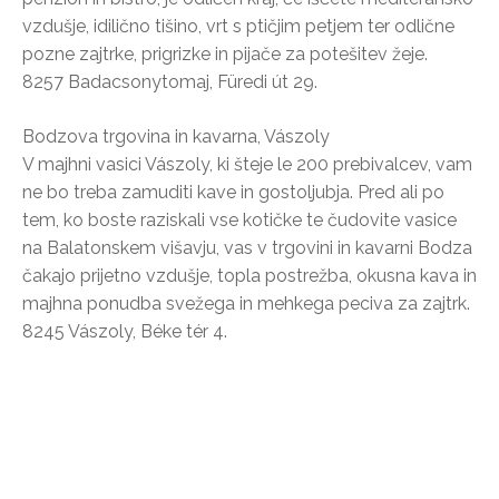
vzdušje, idilično tišino, vrt s ptičjim petjem ter odlične
pozne zajtrke, prigrizke in pijače za potešitev žeje.
8257 Badacsonytomaj, Füredi út 29.
Bodzova trgovina in kavarna, Vászoly
V majhni vasici Vászoly, ki šteje le 200 prebivalcev, vam
ne bo treba zamuditi kave in gostoljubja. Pred ali po
tem, ko boste raziskali vse kotičke te čudovite vasice
na Balatonskem višavju, vas v trgovini in kavarni Bodza
čakajo prijetno vzdušje, topla postrežba, okusna kava in
majhna ponudba svežega in mehkega peciva za zajtrk.
8245 Vászoly, Béke tér 4.