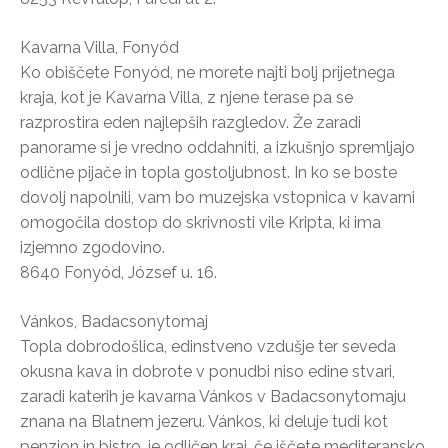
Kavarna Villa, Fonyód
Ko obiščete Fonyód, ne morete najti bolj prijetnega
kraja, kot je Kavarna Villa, z njene terase pa se
razprostira eden najlepših razgledov. Že zaradi
panorame si je vredno oddahniti, a izkušnjo spremljajo
odlične pijače in topla gostoljubnost. In ko se boste
dovolj napolnili, vam bo muzejska vstopnica v kavarni
omogočila dostop do skrivnosti vile Kripta, ki ima
izjemno zgodovino.
8640 Fonyód, József u. 16.
Vánkos, Badacsonytomaj
Topla dobrodošlica, edinstveno vzdušje ter seveda
okusna kava in dobrote v ponudbi niso edine stvari,
zaradi katerih je kavarna Vánkos v Badacsonytomaju
znana na Blatnem jezeru. Vánkos, ki deluje tudi kot
penzion in bistro, je odličen kraj, če iščete mediteransko