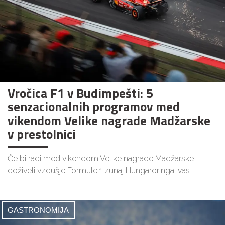
Vročica F1 v Budimpešti: 5
senzacionalnih programov med
vikendom Velike nagrade Madžarske
v prestolnici
Če bi radi med vikendom Velike nagrade Madžarske
doživeli vzdušje Formule 1 zunaj Hungaroringa, vas
GASTRONOMIJA