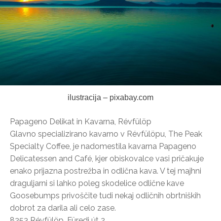
ilustracija – pixabay.com
Papageno Delikat in Kavarna, Révfülöp
Glavno specializirano kavarno v Révfülöpu, The Peak
Specialty Coffee, je nadomestila kavarna Papageno
Delicatessen and Café, kjer obiskovalce vasi pričakuje
enako prijazna postrežba in odlična kava. V tej majhni
draguljarni si lahko poleg skodelice odlične kave
Goosebumps privoščite tudi nekaj odličnih obrtniških
dobrot za darila ali celo zase.
8253 Révfülöp, Füredi út 2.