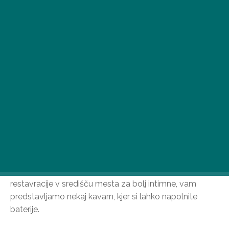
Če ste na izletu ali obisku Balatona in bi raje zamenjali
restavracije v središču mesta za bolj intimne, vam
predstavljamo nekaj kavarn, kjer si lahko napolnite
baterije.