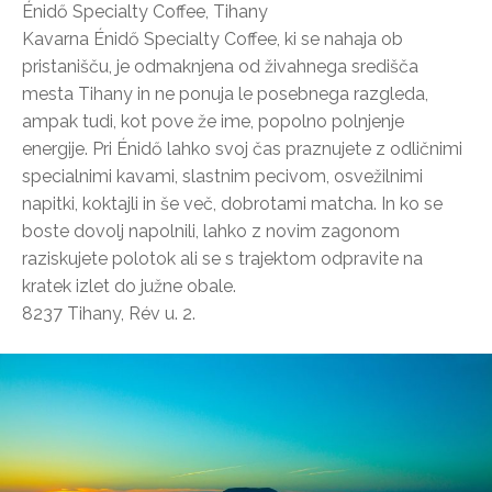
Énidő Specialty Coffee, Tihany
Kavarna Énidő Specialty Coffee, ki se nahaja ob
pristanišču, je odmaknjena od živahnega središča
mesta Tihany in ne ponuja le posebnega razgleda,
ampak tudi, kot pove že ime, popolno polnjenje
energije. Pri Énidő lahko svoj čas praznujete z odličnimi
specialnimi kavami, slastnim pecivom, osvežilnimi
napitki, koktajli in še več, dobrotami matcha. In ko se
boste dovolj napolnili, lahko z novim zagonom
raziskujete polotok ali se s trajektom odpravite na
kratek izlet do južne obale.
8237 Tihany, Rév u. 2.