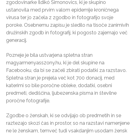
zgodovinarke Ildikó Simonovics, ki je skupino
ustanovila med prvim valom epidemije kroničnega
virusa ter jo začela z zgodbo in fotografijo svoje
poroke. Osebnemu zapisu je sledilo na tisoče zanimivih
družinskih zgodb in fotografij, ki pogosto zajemajo več
generacij.
Pozneje je bila ustvarjena spletna stran
magyarmenyasszony.hu, ki je del skupine na
Facebooku, da bi se začeli zbirati podatki za razstavo.
Spletna stran je prejela več kot 700 donacij, med
katerimi so bile poročne obleke, dodatki, osebni
predmeti, dediščina, ljubezenska pisma in številne
poročne fotografije.
Zgodbe o ženskah, ki se odvijajo ob predmetih in se
raztezajo skozi čas in prostor, so na razstavi namenjene
ne le ženskam, temveč tudi vsakdanjim usodam žensk