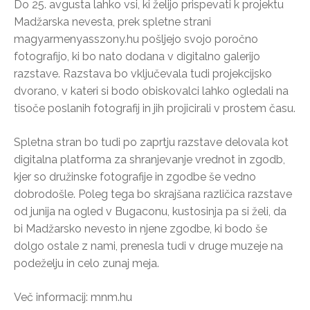
Do 25. avgusta lahko vsi, ki želijo prispevati k projektu
Madžarska nevesta, prek spletne strani
magyarmenyasszony.hu pošljejo svojo poročno
fotografijo, ki bo nato dodana v digitalno galerijo
razstave. Razstava bo vključevala tudi projekcijsko
dvorano, v kateri si bodo obiskovalci lahko ogledali na
tisoče poslanih fotografij in jih projicirali v prostem času.
Spletna stran bo tudi po zaprtju razstave delovala kot
digitalna platforma za shranjevanje vrednot in zgodb,
kjer so družinske fotografije in zgodbe še vedno
dobrodošle. Poleg tega bo skrajšana različica razstave
od junija na ogled v Bugaconu, kustosinja pa si želi, da
bi Madžarsko nevesto in njene zgodbe, ki bodo še
dolgo ostale z nami, prenesla tudi v druge muzeje na
podeželju in celo zunaj meja.
Več informacij: mnm.hu