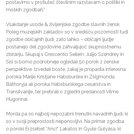
postavimo v protiutež številnim razstavam o politiki in
moških zgodbah.”
Vsakdanje usode & življenjske zgodbe slavnih žensk
Poleg muzejskih zakladov so v središču pozornosti tudi
zgodbe običajnih ljudi, zato lahko – običajni ljudje
postanejo del zgodovine zahvaljujoč skupnostnemu
zbiranju. Skupaj s Crescentio Seilern, Julijo Szendrey in
Sisi si bomo podrobneje ogledali 50 porok z ženske
perspektive. Izvedeli boste, zakaj je propadla interesna
poroka Marije Kristjane Habsburške in Zsigmonda
Báthoryja ali poroka Habsburškega cesarstva in
Transilvanije, ter prebrali o zgledni predanosti Vilme
Hugonnai.
Morda pa so najbolj nepozabni trenutki navadnih ljudi, ki
so v svoji preprostosti neponovljivi. Na primer zgodba
o poroki Erzsébet ”Anci“ Lakatos in Gyule Gulyása, ki