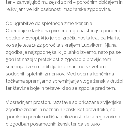
ter – zahvaljujoč muzejski zbirki – poročnim običajem in
relikvijam velikih osebnosti madžarske zgodovine.
Od ugrabitve do spletnega zmenkarjenja
Občudujete lahko na primer drugo najstarejšo poročno
obleko v Evropi, ki jo je po izročilu nosila kraljica Marija,
ko se je leta 1522 poročila s kraljem Ludvikom. Njuna
zgodba je najzgodnejša, ki jo lahko izvemo, nato pa se
500 let nazaj v preteklost z zgodbo o pravljičnem
srečanju dveh mladih ljudi seznanimo s svetom
sodobnih spletnih zmenkov. Med obema končnima
točkama spremljamo spreminjanje vloge žensk v družbi
ter številne boje in težave, ki so se zgodile pred tem.
V osrednjem prostoru razstave so prikazane življenjske
zgodbe znanih in neznanih žensk; kot pravi Ildikó, so
”poroke in poroke odlična priložnost, da spregovorimo
o zgodbah posameznih žensk ter da se tako