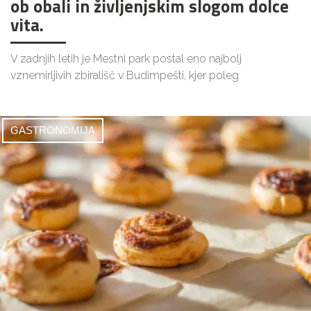
ob obali in življenjskim slogom dolce
vita.
V zadnjih letih je Mestni park postal eno najbolj
vznemirljivih zbirališč v Budimpešti, kjer poleg
GASTRONOMIJA