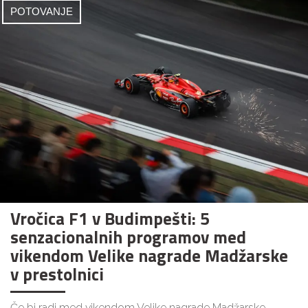
POTOVANJE
Vročica F1 v Budimpešti: 5
senzacionalnih programov med
vikendom Velike nagrade Madžarske
v prestolnici
Če bi radi med vikendom Velike nagrade Madžarske