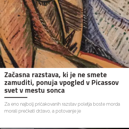
Začasna razstava, ki je ne smete
zamuditi, ponuja vpogled v Picassov
svet v mestu sonca
Za eno najbolj pričakovanih razstav poletja boste morda
morali prečkati državo, a potovanje je