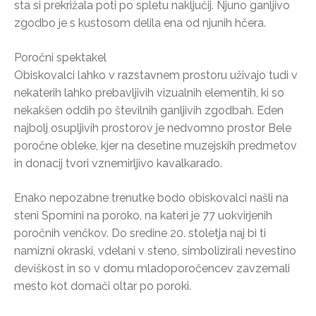
sta si prekrižala poti po spletu naključij. Njuno ganljivo
zgodbo je s kustosom delila ena od njunih hčera.
Poročni spektakel
Obiskovalci lahko v razstavnem prostoru uživajo tudi v
nekaterih lahko prebavljivih vizualnih elementih, ki so
nekakšen oddih po številnih ganljivih zgodbah. Eden
najbolj osupljivih prostorov je nedvomno prostor Bele
poročne obleke, kjer na desetine muzejskih predmetov
in donacij tvori vznemirljivo kavalkarado.
Enako nepozabne trenutke bodo obiskovalci našli na
steni Spomini na poroko, na kateri je 77 uokvirjenih
poročnih venčkov. Do sredine 20. stoletja naj bi ti
namizni okraski, vdelani v steno, simbolizirali nevestino
deviškost in so v domu mladoporočencev zavzemali
mesto kot domači oltar po poroki.