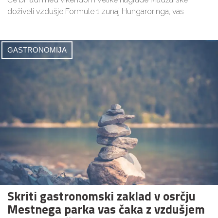
doživeli vzdušje Formule 1 zunaj Hungaroringa, vas
GASTRONOMIJA
Skriti gastronomski zaklad v osrčju
Mestnega parka vas čaka z vzdušjem