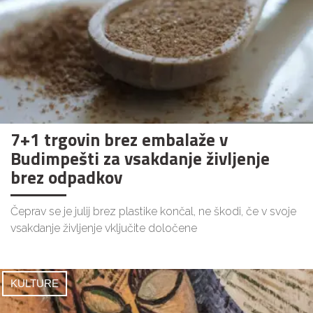
7+1 trgovin brez embalaže v
Budimpešti za vsakdanje življenje
brez odpadkov
Čeprav se je julij brez plastike končal, ne škodi, če v svoje
vsakdanje življenje vključite določene
KULTURE