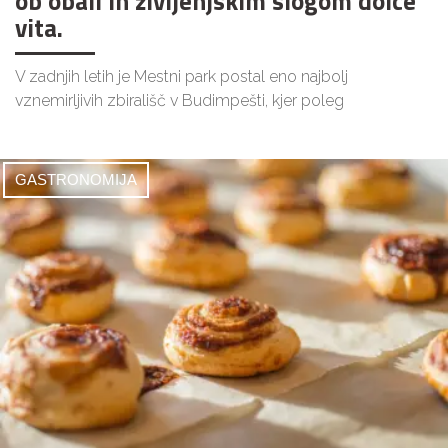
ob obali in življenjskim slogom dolce
vita.
V zadnjih letih je Mestni park postal eno najbolj
vznemirljivih zbirališč v Budimpešti, kjer poleg
GASTRONOMIJA