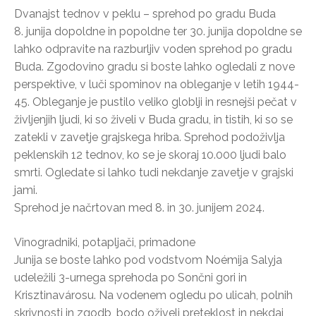
Dvanajst tednov v peklu – sprehod po gradu Buda
8. junija dopoldne in popoldne ter 30. junija dopoldne se
lahko odpravite na razburljiv voden sprehod po gradu
Buda. Zgodovino gradu si boste lahko ogledali z nove
perspektive, v luči spominov na obleganje v letih 1944-
45. Obleganje je pustilo veliko globlji in resnejši pečat v
življenjih ljudi, ki so živeli v Buda gradu, in tistih, ki so se
zatekli v zavetje grajskega hriba. Sprehod podoživlja
peklenskih 12 tednov, ko se je skoraj 10.000 ljudi balo
smrti. Ogledate si lahko tudi nekdanje zavetje v grajski
jami.
Sprehod je načrtovan med 8. in 30. junijem 2024.
Vinogradniki, potapljači, primadone
Junija se boste lahko pod vodstvom Noémija Salyja
udeležili 3-urnega sprehoda po Sončni gori in
Krisztinavárosu. Na vodenem ogledu po ulicah, polnih
skrivnosti in zgodb, bodo oživeli preteklost in nekdaj