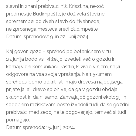
slavni in znani prebivalci hiš. Krisztina, nekoč
predmestje Budimpešte, je doživela številne
spremembe: od dveh stavb do živahnega,
neizprosnega mesteca sredi Budimpešte.
Datumi sprehodov: 9. in 22. junij 2024.
Kaj govori gozd – sprehod po botaničnem vrtu
15. junija bodo vsi, ki želijo izvedeti več o gozdu in
komaj vidni komunikaciji rastlin, ki živijo v njem, našli
odgovore na vsa svoja vprašanja. Na 1,5-urnem
sprehodu bomo odkrili, ali imajo drevesa najboljšega
prijatelja, ali drevo sploh ve, da ga v gozdu obdaja
skupnost in da ni samo. Zahvaljujoč gozdni ekologiji in
sodobnim raziskavam boste izvedeli tudi, da se gozdni
prebivalci med seboj ne le pogovarjajo, temveč si tudi
pomagajo.
Datum sprehoda: 15. junij 2024.