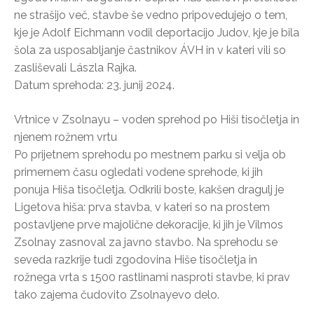
ne strašijo več, stavbe še vedno pripovedujejo o tem,
kje je Adolf Eichmann vodil deportacijo Judov, kje je bila
šola za usposabljanje častnikov ÁVH in v kateri vili so
zasliševali Lászla Rajka.
Datum sprehoda: 23. junij 2024.
Vrtnice v Zsolnayu – voden sprehod po Hiši tisočletja in
njenem rožnem vrtu
Po prijetnem sprehodu po mestnem parku si velja ob
primernem času ogledati vodene sprehode, ki jih
ponuja Hiša tisočletja. Odkrili boste, kakšen dragulj je
Ligetova hiša: prva stavba, v kateri so na prostem
postavljene prve majolične dekoracije, ki jih je Vilmos
Zsolnay zasnoval za javno stavbo. Na sprehodu se
seveda razkrije tudi zgodovina Hiše tisočletja in
rožnega vrta s 1500 rastlinami nasproti stavbe, ki prav
tako zajema čudovito Zsolnayevo delo.