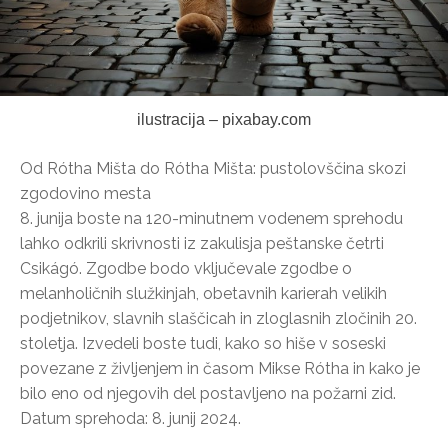
ilustracija – pixabay.com
Od Rótha Mišta do Rótha Mišta: pustolovščina skozi
zgodovino mesta
8. junija boste na 120-minutnem vodenem sprehodu
lahko odkrili skrivnosti iz zakulisja peštanske četrti
Csikágó. Zgodbe bodo vključevale zgodbe o
melanholičnih služkinjah, obetavnih karierah velikih
podjetnikov, slavnih slaščicah in zloglasnih zločinih 20.
stoletja. Izvedeli boste tudi, kako so hiše v soseski
povezane z življenjem in časom Mikse Rótha in kako je
bilo eno od njegovih del postavljeno na požarni zid.
Datum sprehoda: 8. junij 2024.