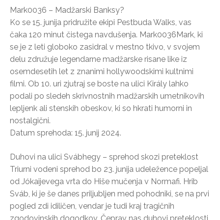
Mark0036 – Madžarski Banksy?
Ko se 15. junija pridružite ekipi Pestbuda Walks, vas
čaka 120 minut čistega navdušenja. Mark0036Mark, ki
se je z leti globoko zasidral v mestno tkivo, v svojem
delu združuje legendarne madžarske risane like iz
osemdesetih let z znanimi hollywoodskimi kultnimi
filmi. Ob 10. uri zjutraj se boste na ulici Király lahko
podali po sledeh skrivnostnih madžarskih umetnikovih
lepljenk ali stenskih obeskov, ki so hkrati humorni in
nostalgični.
Datum sprehoda: 15. junij 2024.
Duhovi na ulici Svábhegy – sprehod skozi preteklost
Triurni vodeni sprehod bo 23. junija udeležence popeljal
od Jókaijevega vrta do Hiše mučenja v Normafi. Hrib
Sváb, ki je še danes priljubljen med pohodniki, se na prvi
pogled zdi idiličen, vendar je tudi kraj tragičnih
zgodovinskih dogodkov. Čeprav nas duhovi preteklosti