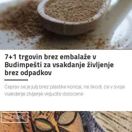
7+1 trgovin brez embalaže v
Budimpešti za vsakdanje življenje
brez odpadkov
Čeprav se je julij brez plastike končal, ne škodi, če v svoje
vsakdanje življenje vključite določene
KULTURE