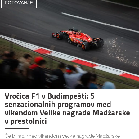
POTOVANJE
Vročica F1 v Budimpešti: 5
senzacionalnih programov med
vikendom Velike nagrade Madžarske
v prestolnici
Če bi radi med vikendom Velike nagrade Madžarske