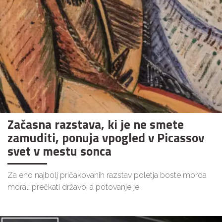
Začasna razstava, ki je ne smete
zamuditi, ponuja vpogled v Picassov
svet v mestu sonca
Za eno najbolj pričakovanih razstav poletja boste morda
morali prečkati državo, a potovanje je