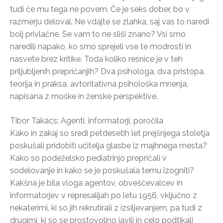
tudi če mu tega ne povem. Če je seks dober, bo v
razmerju deloval. Ne vdajte se zlahka, saj vas to naredi
bolj privlačne. Se vam to ne sliši znano? Vsi smo
naredili napako, ko smo sprejeli vse te modrosti in
nasvete brez kritike. Toda koliko resnice je v teh
priljubljenih prepričanjih? Dva psihologa, dva pristopa,
teorija in praksa, avtoritativna psihološka mnenja,
napisana z moške in ženske perspektive.
Tibor Takács: Agenti, informatorji, poročila
Kako in zakaj so sredi petdesetih let prejšnjega stoletja
poskušali pridobiti učitelja glasbe iz majhnega mesta?
Kako so podeželsko pediatrinjo prepričali v
sodelovanje in kako se je poskušala temu izogniti?
Kakšna je bila vloga agentov, obveščevalcev in
informatorjev v represalijah po letu 1956, vključno z
nekaterimi, ki so jih rekrutirali z izsiljevanjem, pa tudi z
drugimi, ki so se prostovoljno javili in celo podtikali