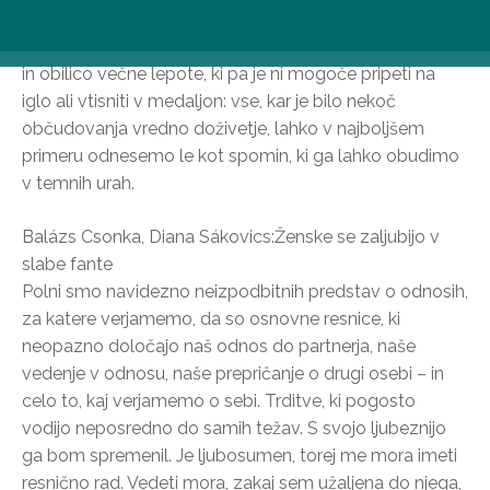
in duše, od pokrajin podeželja do pokrajin antike, ki
osvežujejo telo in dušo s svojimi proporci, mero, sijajem
in obilico večne lepote, ki pa je ni mogoče pripeti na
iglo ali vtisniti v medaljon: vse, kar je bilo nekoč
občudovanja vredno doživetje, lahko v najboljšem
primeru odnesemo le kot spomin, ki ga lahko obudimo
v temnih urah.
Balázs Csonka, Diana Sákovics:Ženske se zaljubijo v
slabe fante
Polni smo navidezno neizpodbitnih predstav o odnosih,
za katere verjamemo, da so osnovne resnice, ki
neopazno določajo naš odnos do partnerja, naše
vedenje v odnosu, naše prepričanje o drugi osebi – in
celo to, kaj verjamemo o sebi. Trditve, ki pogosto
vodijo neposredno do samih težav. S svojo ljubeznijo
ga bom spremenil. Je ljubosumen, torej me mora imeti
resnično rad. Vedeti mora, zakaj sem užaljena do njega,