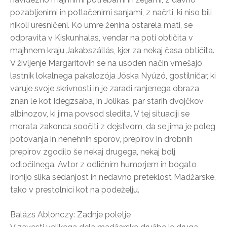
pozabljenimi in potlačenimi sanjami, z načrti, ki niso bili
nikoli uresničeni. Ko umre ženina ostarela mati, se
odpravita v Kiskunhalas, vendar na poti obtičita v
majhnem kraju Jakabszállás, kjer za nekaj časa obtičita.
V življenje Margaritovih se na usoden način vmešajo
lastnik lokalnega pakalozója Jóska Nyúzó, gostilničar, ki
varuje svoje skrivnosti in je zaradi ranjenega obraza
znan le kot Idegzsaba, in Jolikas, par starih dvojčkov
albinozov, ki jima povsod sledita. V tej situaciji se
morata zakonca soočiti z dejstvom, da se jima je poleg
potovanja in nenehnih sporov, prepirov in drobnih
prepirov zgodilo še nekaj drugega, nekaj bolj
odločilnega. Avtor z odličnim humorjem in bogato
ironijo slika sedanjost in nedavno preteklost Madžarske,
tako v prestolnici kot na podeželju.
Balázs Ablonczy: Zadnje poletje