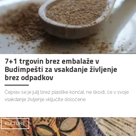
7+1 trgovin brez embalaže v
Budimpešti za vsakdanje življenje
brez odpadkov
Čeprav se je julij brez plastike končal, ne škodi, če v svoje
vsakdanje življenje vključite določene
KULTURE