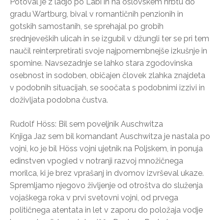
Potoval je z ladjo po Labi in na oslovskem hrbtu do
gradu Wartburg, bival v romantičnih penzionih in
gotskih samostanih, se sprehajal po grobih
srednjeveških ulicah in se izgubil v džungli ter se pri tem
naučil reinterpretirati svoje najpomembnejše izkušnje in
spomine. Navsezadnje se lahko stara zgodovinska
osebnost in sodoben, običajen človek zlahka znajdeta
v podobnih situacijah, se soočata s podobnimi izzivi in
doživljata podobna čustva.
Rudolf Höss: Bil sem poveljnik Auschwitza
Knjiga Jaz sem bil komandant Auschwitza je nastala po
vojni, ko je bil Höss vojni ujetnik na Poljskem, in ponuja
edinstven vpogled v notranji razvoj množičnega
morilca, ki je brez vprašanj in dvomov izvrševal ukaze.
Spremljamo njegovo življenje od otroštva do služenja
vojaškega roka v prvi svetovni vojni, od prvega
političnega atentata in let v zaporu do položaja vodje