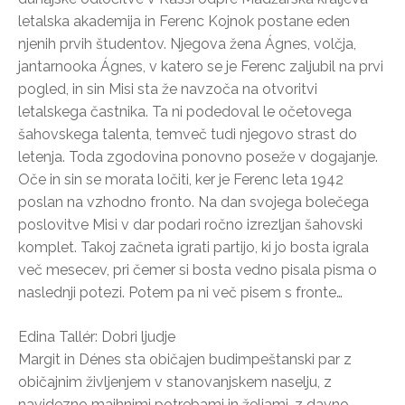
letalska akademija in Ferenc Kojnok postane eden
njenih prvih študentov. Njegova žena Ágnes, volčja,
jantarnooka Ágnes, v katero se je Ferenc zaljubil na prvi
pogled, in sin Misi sta že navzoča na otvoritvi
letalskega častnika. Ta ni podedoval le očetovega
šahovskega talenta, temveč tudi njegovo strast do
letenja. Toda zgodovina ponovno poseže v dogajanje.
Oče in sin se morata ločiti, ker je Ferenc leta 1942
poslan na vzhodno fronto. Na dan svojega bolečega
poslovitve Misi v dar podari ročno izrezljan šahovski
komplet. Takoj začneta igrati partijo, ki jo bosta igrala
več mesecev, pri čemer si bosta vedno pisala pisma o
naslednji potezi. Potem pa ni več pisem s fronte…
Edina Tallér: Dobri ljudje
Margit in Dénes sta običajen budimpeštanski par z
običajnim življenjem v stanovanjskem naselju, z
navidezno majhnimi potrebami in željami, z davno