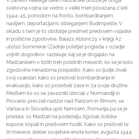
V zavesti velikega dela madžarske družbe je druga
svetovna vojna še vedno v veliki meri povezana z leti
1944-45, pohodom na fronto, bombardiranjem,
nasiljem, deportacijami, obleganjem Budimpešte. V
skladu s tem je to obdobje predmet predvsem vojaške
in politične zgodovine. Balázs Ablonczy v knjigi Az
utolsó Sommerár (Zadnje poletje) pogleda v ozadje
vojnih dogodkov: raziskuje, kaj se je dogajalo na
Madžarskem v tistih treh poletnih mesecih, ko se je kolo
zgodovine nenadoma pospešilo. Kako so ljudje živeli
svoj vsakdan, kako so preživeli bombardiranje in
evakuacijo, kako so poskrbeli zase in za svoje družine.
Medtem ko so se zavezniki izkrcali v Normandiji in
Provansi, prevzeli nadzor nad Parizom in Rimom, se
Varšava in Slovaška uprli Nemcem, Romunija pa se je
predala, so Madžari na podeželju žigosali živilske
kupone, kopali in predvsem hodili. Kako so preživeli te
tri mesece, dokler sovjetske enote konec avgusta 1944