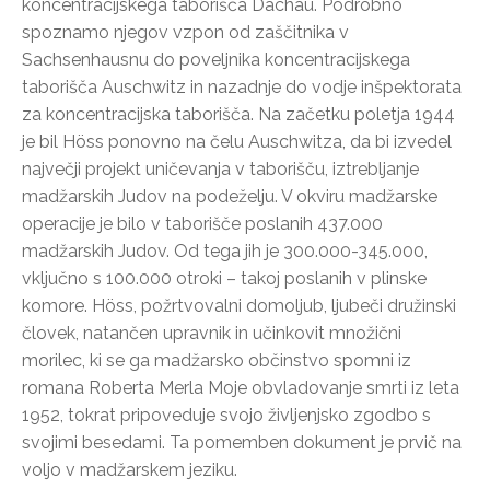
koncentracijskega taborišča Dachau. Podrobno
spoznamo njegov vzpon od zaščitnika v
Sachsenhausnu do poveljnika koncentracijskega
taborišča Auschwitz in nazadnje do vodje inšpektorata
za koncentracijska taborišča. Na začetku poletja 1944
je bil Höss ponovno na čelu Auschwitza, da bi izvedel
največji projekt uničevanja v taborišču, iztrebljanje
madžarskih Judov na podeželju. V okviru madžarske
operacije je bilo v taborišče poslanih 437.000
madžarskih Judov. Od tega jih je 300.000-345.000,
vključno s 100.000 otroki – takoj poslanih v plinske
komore. Höss, požrtvovalni domoljub, ljubeči družinski
človek, natančen upravnik in učinkovit množični
morilec, ki se ga madžarsko občinstvo spomni iz
romana Roberta Merla Moje obvladovanje smrti iz leta
1952, tokrat pripoveduje svojo življenjsko zgodbo s
svojimi besedami. Ta pomemben dokument je prvič na
voljo v madžarskem jeziku.