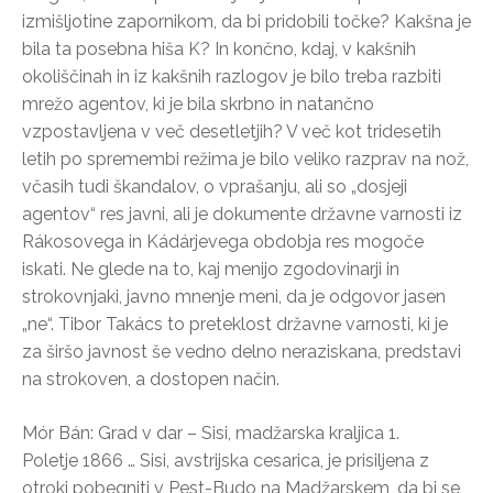
izmišljotine zapornikom, da bi pridobili točke? Kakšna je
bila ta posebna hiša K? In končno, kdaj, v kakšnih
okoliščinah in iz kakšnih razlogov je bilo treba razbiti
mrežo agentov, ki je bila skrbno in natančno
vzpostavljena v več desetletjih? V več kot tridesetih
letih po spremembi režima je bilo veliko razprav na nož,
včasih tudi škandalov, o vprašanju, ali so „dosjeji
agentov“ res javni, ali je dokumente državne varnosti iz
Rákosovega in Kádárjevega obdobja res mogoče
iskati. Ne glede na to, kaj menijo zgodovinarji in
strokovnjaki, javno mnenje meni, da je odgovor jasen
„ne“. Tibor Takács to preteklost državne varnosti, ki je
za širšo javnost še vedno delno neraziskana, predstavi
na strokoven, a dostopen način.
Mór Bán: Grad v dar – Sisi, madžarska kraljica 1.
Poletje 1866 … Sisi, avstrijska cesarica, je prisiljena z
otroki pobegniti v Pest-Budo na Madžarskem, da bi se