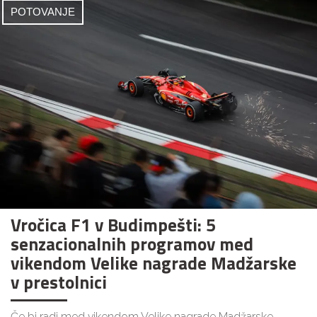
POTOVANJE
Vročica F1 v Budimpešti: 5
senzacionalnih programov med
vikendom Velike nagrade Madžarske
v prestolnici
Če bi radi med vikendom Velike nagrade Madžarske