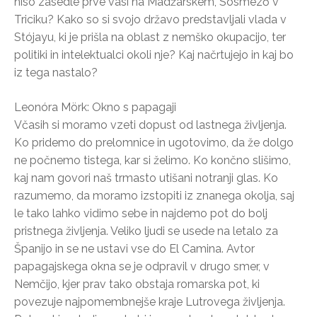
niso zasedle prve vasi na Madžarskem, Sósmező v
Triciku? Kako so si svojo državo predstavljali vlada v
Stójayu, ki je prišla na oblast z nemško okupacijo, ter
politiki in intelektualci okoli nje? Kaj načrtujejo in kaj bo
iz tega nastalo?
Leonóra Mörk: Okno s papagaji
Včasih si moramo vzeti dopust od lastnega življenja.
Ko pridemo do prelomnice in ugotovimo, da že dolgo
ne počnemo tistega, kar si želimo. Ko končno slišimo,
kaj nam govori naš trmasto utišani notranji glas. Ko
razumemo, da moramo izstopiti iz znanega okolja, saj
le tako lahko vidimo sebe in najdemo pot do bolj
pristnega življenja. Veliko ljudi se usede na letalo za
Španijo in se ne ustavi vse do El Camina. Avtor
papagajskega okna se je odpravil v drugo smer, v
Nemčijo, kjer prav tako obstaja romarska pot, ki
povezuje najpomembnejše kraje Lutrovega življenja.