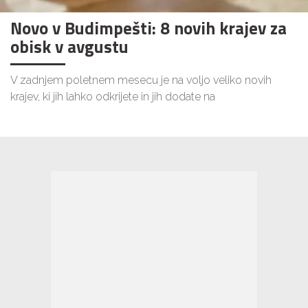
Novo v Budimpešti: 8 novih krajev za
obisk v avgustu
V zadnjem poletnem mesecu je na voljo veliko novih
krajev, ki jih lahko odkrijete in jih dodate na