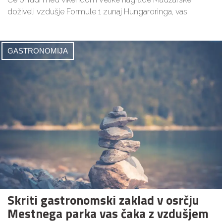
doživeli vzdušje Formule 1 zunaj Hungaroringa, vas
GASTRONOMIJA
Skriti gastronomski zaklad v osrčju
Mestnega parka vas čaka z vzdušjem