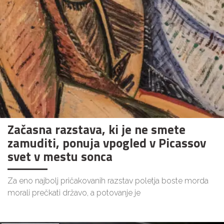
Začasna razstava, ki je ne smete
zamuditi, ponuja vpogled v Picassov
svet v mestu sonca
Za eno najbolj pričakovanih razstav poletja boste morda
morali prečkati državo, a potovanje je