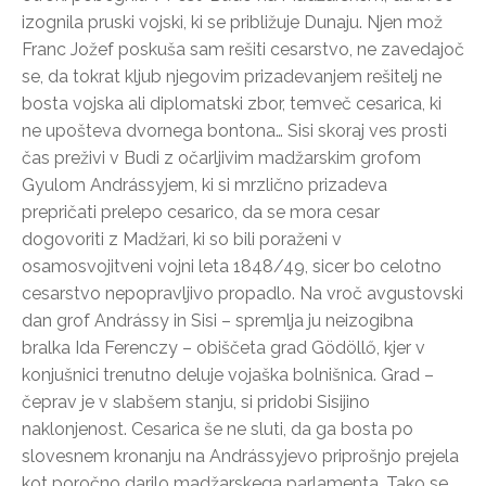
izognila pruski vojski, ki se približuje Dunaju. Njen mož
Franc Jožef poskuša sam rešiti cesarstvo, ne zavedajoč
se, da tokrat kljub njegovim prizadevanjem rešitelj ne
bosta vojska ali diplomatski zbor, temveč cesarica, ki
ne upošteva dvornega bontona… Sisi skoraj ves prosti
čas preživi v Budi z očarljivim madžarskim grofom
Gyulom Andrássyjem, ki si mrzlično prizadeva
prepričati prelepo cesarico, da se mora cesar
dogovoriti z Madžari, ki so bili poraženi v
osamosvojitveni vojni leta 1848/49, sicer bo celotno
cesarstvo nepopravljivo propadlo. Na vroč avgustovski
dan grof Andrássy in Sisi – spremlja ju neizogibna
bralka Ida Ferenczy – obiščeta grad Gödöllő, kjer v
konjušnici trenutno deluje vojaška bolnišnica. Grad –
čeprav je v slabšem stanju, si pridobi Sisijino
naklonjenost. Cesarica še ne sluti, da ga bosta po
slovesnem kronanju na Andrássyjevo priprošnjo prejela
kot poročno darilo madžarskega parlamenta. Tako se