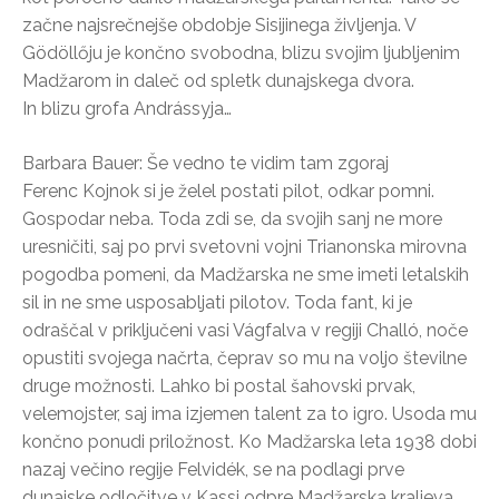
začne najsrečnejše obdobje Sisijinega življenja. V
Gödöllőju je končno svobodna, blizu svojim ljubljenim
Madžarom in daleč od spletk dunajskega dvora.
In blizu grofa Andrássyja…
Barbara Bauer: Še vedno te vidim tam zgoraj
Ferenc Kojnok si je želel postati pilot, odkar pomni.
Gospodar neba. Toda zdi se, da svojih sanj ne more
uresničiti, saj po prvi svetovni vojni Trianonska mirovna
pogodba pomeni, da Madžarska ne sme imeti letalskih
sil in ne sme usposabljati pilotov. Toda fant, ki je
odraščal v priključeni vasi Vágfalva v regiji Challó, noče
opustiti svojega načrta, čeprav so mu na voljo številne
druge možnosti. Lahko bi postal šahovski prvak,
velemojster, saj ima izjemen talent za to igro. Usoda mu
končno ponudi priložnost. Ko Madžarska leta 1938 dobi
nazaj večino regije Felvidék, se na podlagi prve
dunajske odločitve v Kassi odpre Madžarska kraljeva