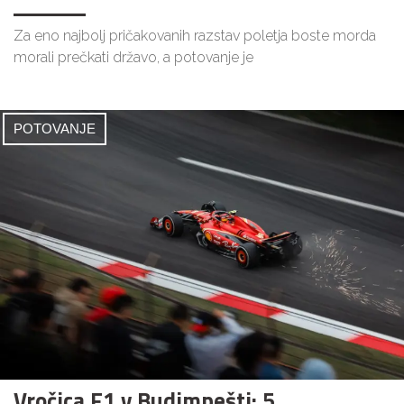
Za eno najbolj pričakovanih razstav poletja boste morda
morali prečkati državo, a potovanje je
POTOVANJE
Vročica F1 v Budimpešti: 5