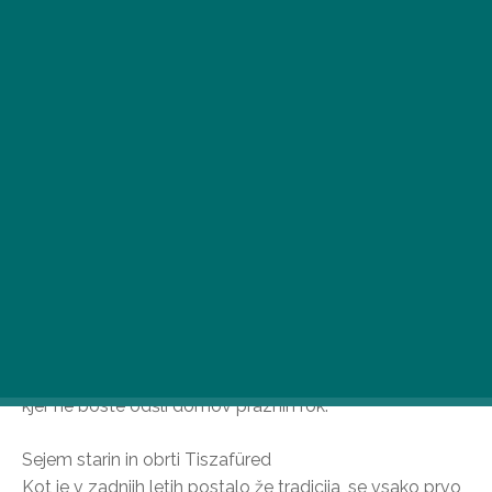
Če ste ob koncih tedna v enem od velikih mest, se ne
pozabite ustaviti na lokalnem bolšjem sejmu. Priporočili
smo vam pet od številnih sejmov starin in bolšjih trgov,
kjer ne boste odšli domov praznih rok.
Sejem starin in obrti Tiszafüred
Kot je v zadnjih letih postalo že tradicija, se vsako prvo