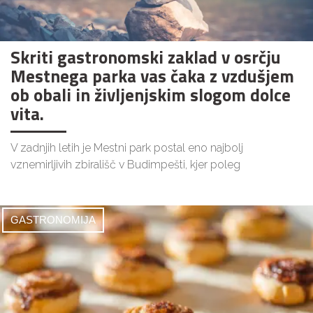
Skriti gastronomski zaklad v osrčju
Mestnega parka vas čaka z vzdušjem
ob obali in življenjskim slogom dolce
vita.
V zadnjih letih je Mestni park postal eno najbolj
vznemirljivih zbirališč v Budimpešti, kjer poleg
GASTRONOMIJA