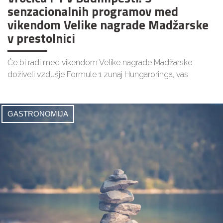
senzacionalnih programov med
vikendom Velike nagrade Madžarske
v prestolnici
Če bi radi med vikendom Velike nagrade Madžarske
doživeli vzdušje Formule 1 zunaj Hungaroringa, vas
GASTRONOMIJA