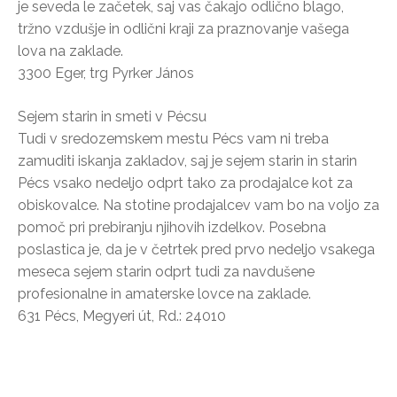
je seveda le začetek, saj vas čakajo odlično blago,
tržno vzdušje in odlični kraji za praznovanje vašega
lova na zaklade.
3300 Eger, trg Pyrker János
Sejem starin in smeti v Pécsu
Tudi v sredozemskem mestu Pécs vam ni treba
zamuditi iskanja zakladov, saj je sejem starin in starin
Pécs vsako nedeljo odprt tako za prodajalce kot za
obiskovalce. Na stotine prodajalcev vam bo na voljo za
pomoč pri prebiranju njihovih izdelkov. Posebna
poslastica je, da je v četrtek pred prvo nedeljo vsakega
meseca sejem starin odprt tudi za navdušene
profesionalne in amaterske lovce na zaklade.
631 Pécs, Megyeri út, Rd.: 24010