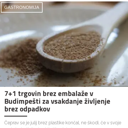
GASTRONOMIJA
7+1 trgovin brez embalaže v
Budimpešti za vsakdanje življenje
brez odpadkov
Čeprav se je julij brez plastike končal, ne škodi, če v svoje