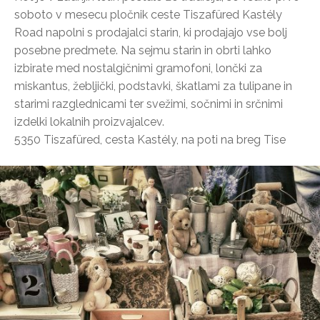
soboto v mesecu pločnik ceste Tiszafüred Kastély
Road napolni s prodajalci starin, ki prodajajo vse bolj
posebne predmete. Na sejmu starin in obrti lahko
izbirate med nostalgičnimi gramofoni, lončki za
miskantus, žebljički, podstavki, škatlami za tulipane in
starimi razglednicami ter svežimi, sočnimi in srčnimi
izdelki lokalnih proizvajalcev.
5350 Tiszafüred, cesta Kastély, na poti na breg Tise