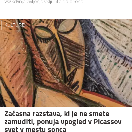
vsakdanje življenje vključite določene
KULTURE
Začasna razstava, ki je ne smete
zamuditi, ponuja vpogled v Picassov
svet v mestu sonca