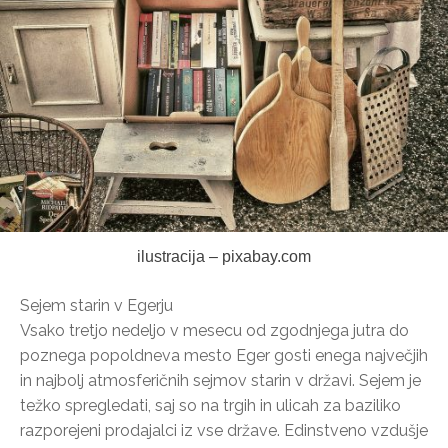
ilustracija – pixabay.com
Sejem starin v Egerju
Vsako tretjo nedeljo v mesecu od zgodnjega jutra do
poznega popoldneva mesto Eger gosti enega največjih
in najbolj atmosferičnih sejmov starin v državi. Sejem je
težko spregledati, saj so na trgih in ulicah za baziliko
razporejeni prodajalci iz vse države. Edinstveno vzdušje