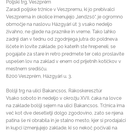
Poljski trg, Veszprém
Zaradi poljske tržnice v Veszpremu, ki jo prebivalci
Veszprema in okolice imenujejo „lendzsó“, je ogromno
območje na naslovu Házgyári út 3 vsako nedeljo
živahno, ne glede na praznike in vreme. Tako lahko
zadnji dan v tednu od zgodnjega jutra do poldneva
iščete in lovite zaklade, po katerih ste hrepeneli, se
pogajate za stare in retro predmete ter celo proslavite
uspešen lov na zaklad v enem od prijetnih kotičkov v
mestnem središču.
8200 Veszprém, Házgyári u. 3.
Bolšji trg na ulici Bakancsos, Rákoskeresztúr
Vsako soboto in nedeljo v okrožju XVII. čaka na lovce
na zaklade bolšji sejem na ulici Bakancsos. Tržnica ima
več kot dve desetletji dolgo zgodovino, zato se njena
patina še ni obrabila in je stalno mesto, kjer si prodajalci
in kupci izmenjujejo zaklade, ki so nekoč počivali na