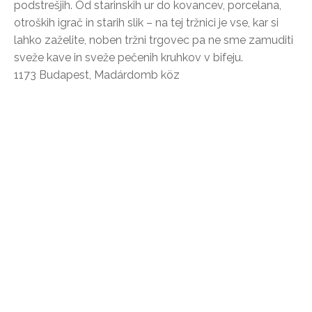
podstrešjih. Od starinskih ur do kovancev, porcelana,
otroških igrač in starih slik – na tej tržnici je vse, kar si
lahko zaželite, noben tržni trgovec pa ne sme zamuditi
sveže kave in sveže pečenih kruhkov v bifeju.
1173 Budapest, Madárdomb köz