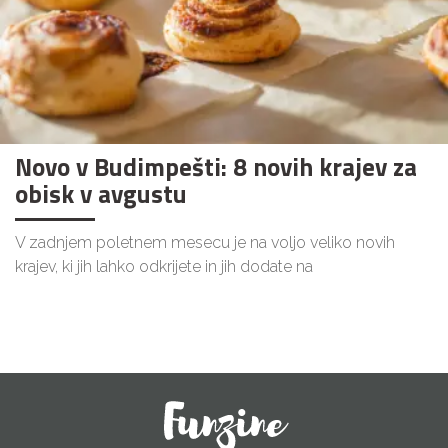
Novo v Budimpešti: 8 novih krajev za
obisk v avgustu
V zadnjem poletnem mesecu je na voljo veliko novih
krajev, ki jih lahko odkrijete in jih dodate na