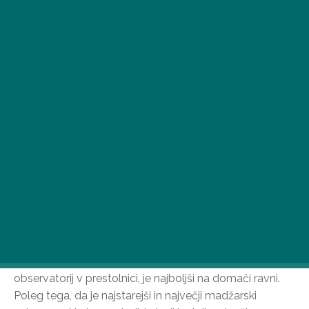
Zahvaljujoč observatorijem naše države se lahko
počutimo nekoliko bližje osupljivo sijočim nebesnim
telesom. Odkrijte jih vse!
Observatorij Svábhegy, Budimpešta
Zvezdni observatorij Svábhegy, ki velja za najlepši
observatorij v prestolnici, je najboljši na domači ravni.
Poleg tega, da je najstarejši in največji madžarski