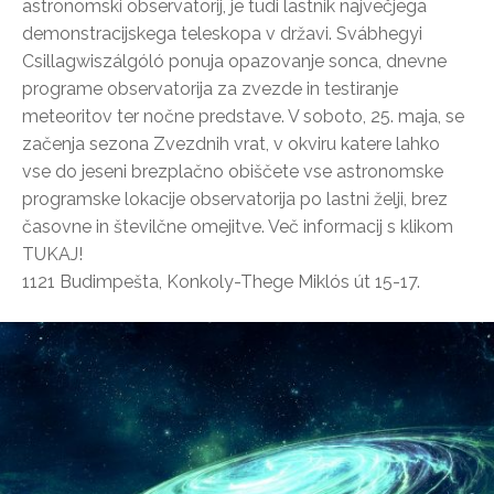
astronomski observatorij, je tudi lastnik največjega
demonstracijskega teleskopa v državi. Svábhegyi
Csillagwiszálgóló ponuja opazovanje sonca, dnevne
programe observatorija za zvezde in testiranje
meteoritov ter nočne predstave. V soboto, 25. maja, se
začenja sezona Zvezdnih vrat, v okviru katere lahko
vse do jeseni brezplačno obiščete vse astronomske
programske lokacije observatorija po lastni želji, brez
časovne in številčne omejitve. Več informacij s klikom
TUKAJ!
1121 Budimpešta, Konkoly-Thege Miklós út 15-17.