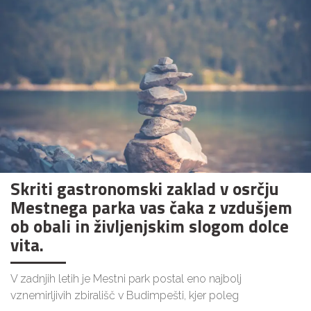
Skriti gastronomski zaklad v osrčju
Mestnega parka vas čaka z vzdušjem
ob obali in življenjskim slogom dolce
vita.
V zadnjih letih je Mestni park postal eno najbolj
vznemirljivih zbirališč v Budimpešti, kjer poleg