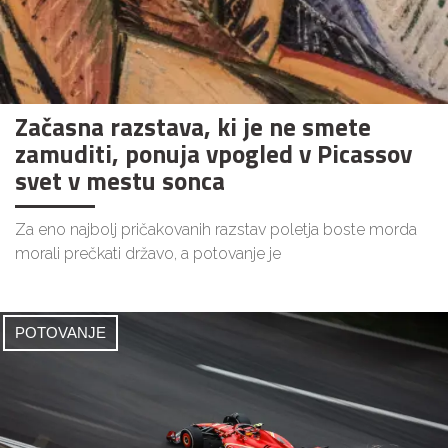
Začasna razstava, ki je ne smete
zamuditi, ponuja vpogled v Picassov
svet v mestu sonca
Za eno najbolj pričakovanih razstav poletja boste morda
morali prečkati državo, a potovanje je
POTOVANJE