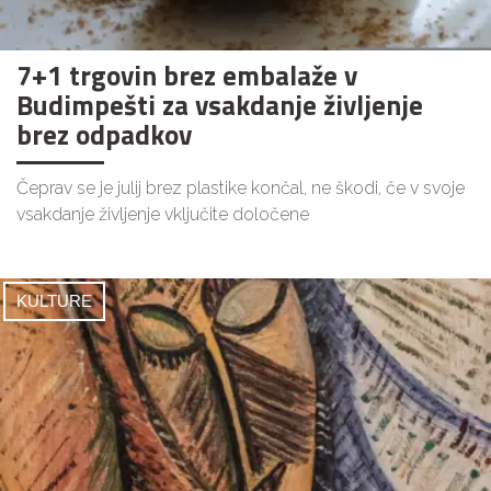
7+1 trgovin brez embalaže v
Budimpešti za vsakdanje življenje
brez odpadkov
Čeprav se je julij brez plastike končal, ne škodi, če v svoje
vsakdanje življenje vključite določene
KULTURE