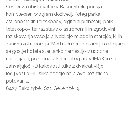
Center za obiskovalce v Bakonybélu ponuja
kompleksen program doživetij. Poleg parka
astronomskih teleskopov, digitalni planetarij, park
teleskopov ter razstave o astronomiji in zgodovini
raziskovanja vesolja privabljajo mlade in starejše, ki jih
zanima astronomija. Med rednimi filmskimi projekcijami
se gostje hotela star lahko namestijo v udobne
naslanjače, poznane iz kinematografov IMAX, in se
zahvaljujoč 3D kakovosti slike z dvakrat višjo
ločljivostjo HD slike podajo na pravo kozmično
potovanje.
8427 Bakonybél, Szt. Gellért tér 9.