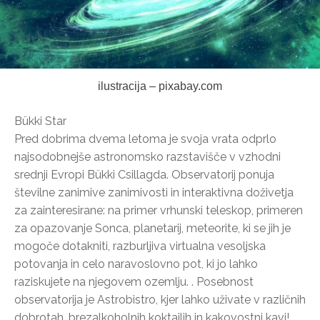
ilustracija – pixabay.com
Bükki Star
Pred dobrima dvema letoma je svoja vrata odprlo
najsodobnejše astronomsko razstavišče v vzhodni
srednji Evropi Bükki Csillagda. Observatorij ponuja
številne zanimive zanimivosti in interaktivna doživetja
za zainteresirane: na primer vrhunski teleskop, primeren
za opazovanje Sonca, planetarij, meteorite, ki se jih je
mogoče dotakniti, razburljiva virtualna vesoljska
potovanja in celo naravoslovno pot, ki jo lahko
raziskujete na njegovem ozemlju. . Posebnost
observatorija je Astrobistro, kjer lahko uživate v različnih
dobrotah, brezalkoholnih koktajlih in kakovostni kavi!