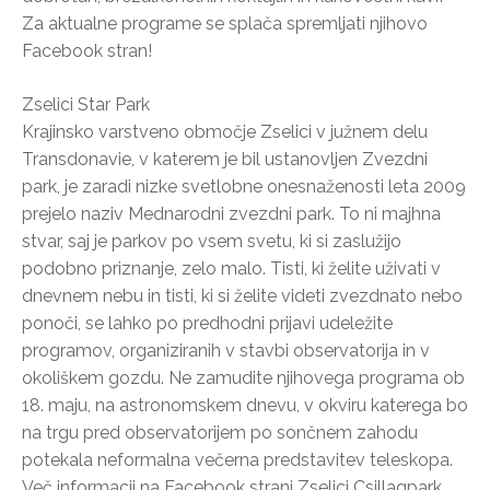
Za aktualne programe se splača spremljati njihovo
Facebook stran!
Zselici Star Park
Krajinsko varstveno območje Zselici v južnem delu
Transdonavie, v katerem je bil ustanovljen Zvezdni
park, je zaradi nizke svetlobne onesnaženosti leta 2009
prejelo naziv Mednarodni zvezdni park. To ni majhna
stvar, saj je parkov po vsem svetu, ki si zaslužijo
podobno priznanje, zelo malo. Tisti, ki želite uživati v
dnevnem nebu in tisti, ki si želite videti zvezdnato nebo
ponoči, se lahko po predhodni prijavi udeležite
programov, organiziranih v stavbi observatorija in v
okoliškem gozdu. Ne zamudite njihovega programa ob
18. maju, na astronomskem dnevu, v okviru katerega bo
na trgu pred observatorijem po sončnem zahodu
potekala neformalna večerna predstavitev teleskopa.
Več informacij na Facebook strani Zselici Csillagpark.