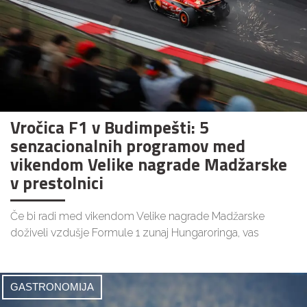
Vročica F1 v Budimpešti: 5
senzacionalnih programov med
vikendom Velike nagrade Madžarske
v prestolnici
Če bi radi med vikendom Velike nagrade Madžarske
doživeli vzdušje Formule 1 zunaj Hungaroringa, vas
GASTRONOMIJA