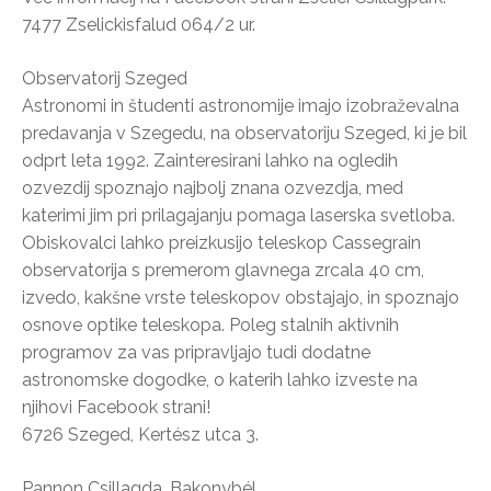
7477 Zselickisfalud 064/2 ur.
Observatorij Szeged
Astronomi in študenti astronomije imajo izobraževalna
predavanja v Szegedu, na observatoriju Szeged, ki je bil
odprt leta 1992. Zainteresirani lahko na ogledih
ozvezdij spoznajo najbolj znana ozvezdja, med
katerimi jim pri prilagajanju pomaga laserska svetloba.
Obiskovalci lahko preizkusijo teleskop Cassegrain
observatorija s premerom glavnega zrcala 40 cm,
izvedo, kakšne vrste teleskopov obstajajo, in spoznajo
osnove optike teleskopa. Poleg stalnih aktivnih
programov za vas pripravljajo tudi dodatne
astronomske dogodke, o katerih lahko izveste na
njihovi Facebook strani!
6726 Szeged, Kertész utca 3.
Pannon Csillagda, Bakonybél