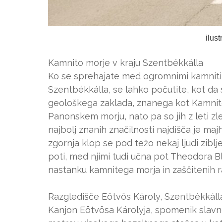
ilus
Kamnito morje v kraju Szentbékkálla
Ko se sprehajate med ogromnimi kamnitimi 
Szentbékkálla, se lahko počutite, kot da s
geološkega zaklada, znanega kot Kamnito 
Panonskem morju, nato pa so jih z leti zlep
najbolj znanih značilnosti najdišča je ma
zgornja klop se pod težo nekaj ljudi zibl
poti, med njimi tudi učna pot Theodora Bl
nastanku kamnitega morja in zaščitenih 
Razgledišče Eötvös Károly, Szentbékkáll
Kanjon Eötvösa Károlyja, spomenik slavn