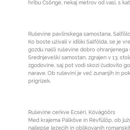
hribu Csönge, nekaj metrov od vasi, s kat
Ruševine pavlinskega samostana, Salföl
Ko boste uživali v idiliki Salfölda, se je 
gozdu našli ruševine dobro ohranjenega 
Srednjeveški samostan, zgrajen v 13. stole
zgodovine, saj pot vodi skozi čudovito gozd
narave. Ob ruševini je več zunanjih in pok
prigrizek.
Ruševine cerkve Ecséri, Kővágóörs
Med krajema Pálköve in Révfülöp, ob juž
najlepše ležečih in oblikovanih romanskih 