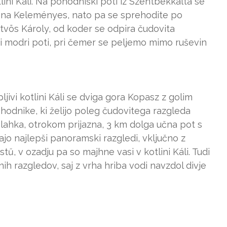
ini Káli. Na pohodniški poti iz Szentbékkálta se
na Keleményes, nato pa se sprehodite po
tvös Károly, od koder se odpira čudovita
 modri poti, pri čemer se peljemo mimo ruševin
ivi kotlini Káli se dviga gora Kopasz z golim
hodnike, ki želijo poleg čudovitega razgleda
i lahka, otrokom prijazna, 3 km dolga učna pot s
ajo najlepši panoramski razgledi, vključno z
ű, v ozadju pa so majhne vasi v kotlini Káli. Tudi
 razgledov, saj z vrha hriba vodi navzdol divje