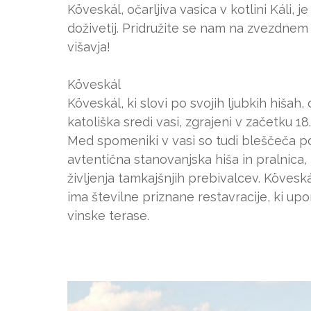
Köveskál, očarljiva vasica v kotlini Káli, 
doživetij. Pridružite se nam na zvezdne
višavja!
Köveskál
Köveskál, ki slovi po svojih ljubkih hišah,
katoliška sredi vasi, zgrajeni v začetku 1
Med spomeniki v vasi so tudi bleščeča p
avtentična stanovanjska hiša in pralnica
življenja tamkajšnjih prebivalcev. Köveská
ima številne priznane restavracije, ki upo
vinske terase.