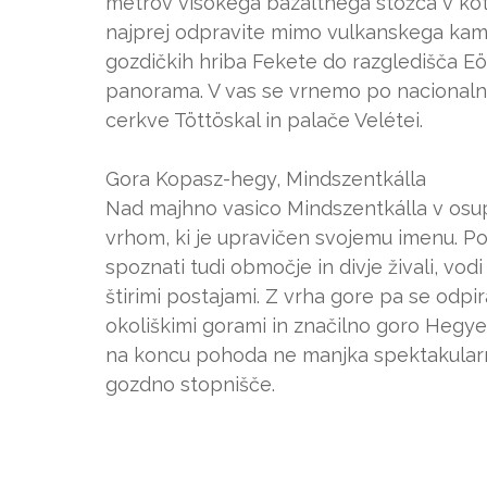
metrov visokega bazaltnega stožca v kotl
najprej odpravite mimo vulkanskega kam
gozdičkih hriba Fekete do razgledišča Eö
panorama. V vas se vrnemo po nacionalni
cerkve Töttöskal in palače Velétei.
Gora Kopasz-hegy, Mindszentkálla
Nad majhno vasico Mindszentkálla v osuplj
vrhom, ki je upravičen svojemu imenu. Po
spoznati tudi območje in divje živali, vod
štirimi postajami. Z vrha gore pa se odpir
okoliškimi gorami in značilno goro Hegyest
na koncu pohoda ne manjka spektakularnih
gozdno stopnišče.