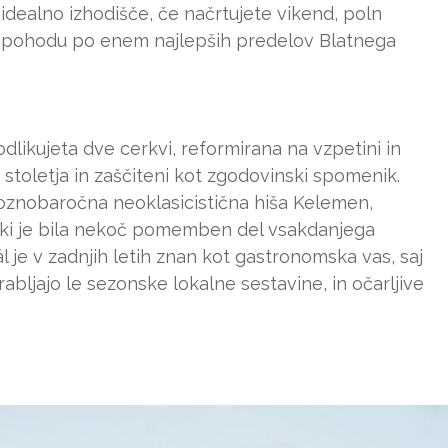
je idealno izhodišče, če načrtujete vikend, poln
m pohodu po enem najlepših predelov Blatnega
 odlikujeta dve cerkvi, reformirana na vzpetini in
8. stoletja in zaščiteni kot zgodovinski spomenik.
oznobaročna neoklasicistična hiša Kelemen,
, ki je bila nekoč pomemben del vsakdanjega
l je v zadnjih letih znan kot gastronomska vas, saj
rabljajo le sezonske lokalne sestavine, in očarljive