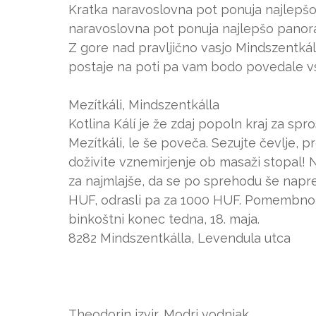
Kratka naravoslovna pot ponuja najlepš
naravoslovna pot ponuja najlepšo panor
Z gore nad pravljično vasjo Mindszentkál
postaje na poti pa vam bodo povedale v
Mezítkáli, Mindszentkálla
Kotlina Kálí je že zdaj popoln kraj za spr
Mezítkáli, le še poveča. Sezujte čevlje, pr
doživite vznemirjenje ob masaži stopal! 
za najmlajše, da se po sprehodu še napre
HUF, odrasli pa za 1000 HUF. Pomembno 
binkoštni konec tedna, 18. maja.
8282 Mindszentkálla, Levendula utca
Theodorin izvir, Modri vodnjak