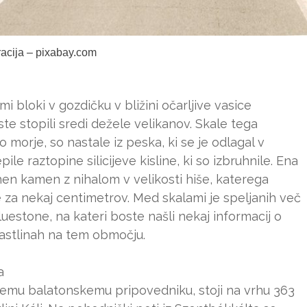
tracija – pixabay.com
bloki v gozdičku v bližini očarljive vasice
te stopili sredi dežele velikanov. Skale tega
morje, so nastale iz peska, ki se je odlagal v
ile raztopine silicijeve kisline, ki so izbruhnile. Ena
jhen kamen z nihalom v velikosti hiše, katerega
je za nekaj centimetrov. Med skalami je speljanih več
uestone, na kateri boste našli nekaj informacij o
rastlinah na tem območju.
a
emu balatonskemu pripovedniku, stoji na vrhu 363