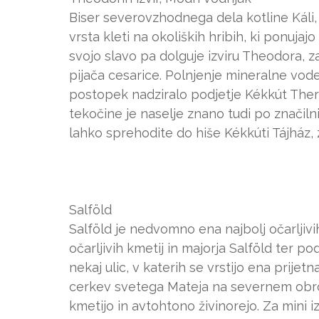
Biser severovzhodnega dela kotline Káli, 
vrsta kleti na okoliških hribih, ki ponujaj
svojo slavo pa dolguje izviru Theodora, za
pijača cesarice. Polnjenje mineralne vode
postopek nadziralo podjetje Kékkút Th
tekočine je naselje znano tudi po značiln
lahko sprehodite do hiše Kékkúti Tájház, z
Salföld
Salföld je nedvomno ena najbolj očarljivih 
očarljivih kmetij in majorja Salföld ter 
nekaj ulic, v katerih se vrstijo ena prijet
cerkev svetega Mateja na severnem obrobj
kmetijo in avtohtono živinorejo. Za mini 