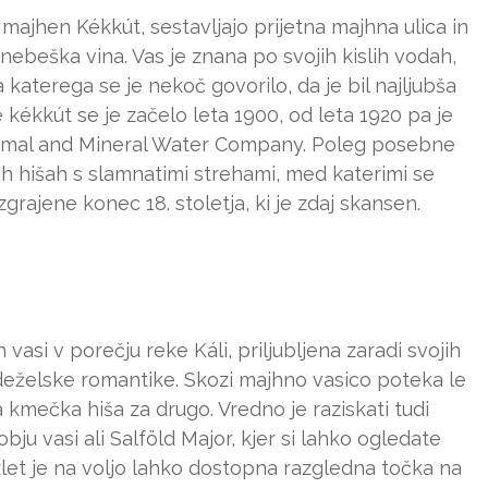
majhen Kékkút, sestavljajo prijetna majhna ulica in
o nebeška vina. Vas je znana po svojih kislih vodah,
 katerega se je nekoč govorilo, da je bil najljubša
 kékkút se je začelo leta 1900, od leta 1920 pa je
ermal and Mineral Water Company. Poleg posebne
ih hišah s slamnatimi strehami, med katerimi se
grajene konec 18. stoletja, ki je zdaj skansen.
vasi v porečju reke Káli, priljubljena zaradi svojih
podeželske romantike. Skozi majhno vasico poteka le
na kmečka hiša za drugo. Vredno je raziskati tudi
u vasi ali Salföld Major, kjer si lahko ogledate
izlet je na voljo lahko dostopna razgledna točka na