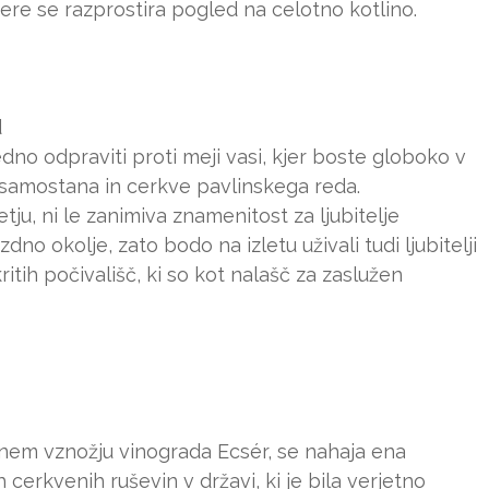
ere se razprostira pogled na celotno kotlino.
d
vredno odpraviti proti meji vasi, kjer boste globoko v
samostana in cerkve pavlinskega reda.
tju, ni le zanimiva znamenitost za ljubitelje
no okolje, zato bodo na izletu uživali tudi ljubitelji
ritih počivališč, ki so kot nalašč za zaslužen
nem vznožju vinograda Ecsér, se nahaja ena
cerkvenih ruševin v državi, ki je bila verjetno