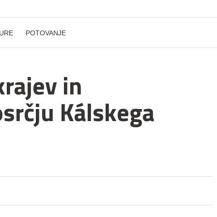
URE
POTOVANJE
rajev in
osrčju Kálskega