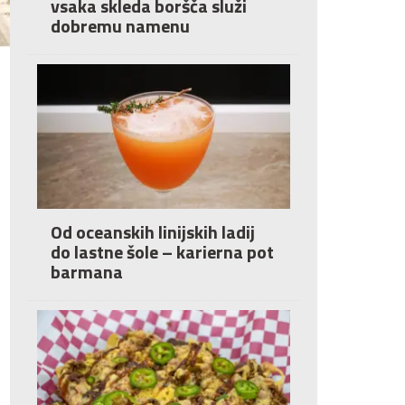
vsaka skleda boršča služi
dobremu namenu
Od oceanskih linijskih ladij
do lastne šole – karierna pot
barmana