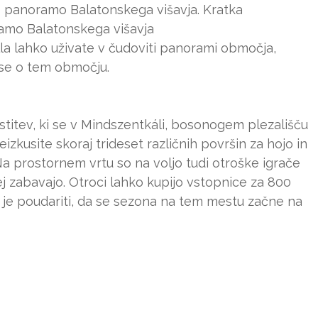
o panoramo Balatonskega višavja. Kratka
amo Balatonskega višavja
la lahko uživate v čudoviti panorami območja,
se o tem območju.
ostitev, ki se v Mindszentkáli, bosonogem plezališču
eizkusite skoraj trideset različnih površin za hojo in
Na prostornem vrtu so na voljo tudi otroške igrače
j zabavajo. Otroci lahko kupijo vstopnice za 800
je poudariti, da se sezona na tem mestu začne na