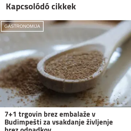
Kapcsolódó cikkek
GASTRONOMIJA
7+1 trgovin brez embalaže v
Budimpešti za vsakdanje življenje
brez odpadkov