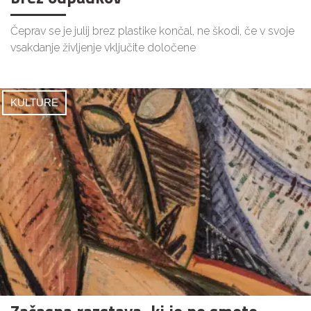
Čeprav se je julij brez plastike končal, ne škodi, če v svoje
vsakdanje življenje vključite določene
KULTURE