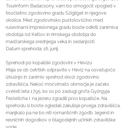
Tourinform Badacsony, vam bo omogočil vpogled v
tisočletno zgodovino gradu Szigliget in njegove
okolice. Med zgodovinsko pustolovščino med
ruševinami impresivnega gradu boste odkrili zanimiva
obdobja od Keltov in rimskega obdobja do
madžarskega srednjega veka in sedanjosti.
Datum sprehoda: 16. junij.
Sprehodi po kopališki zgodovini v Hévízu
Maja se ob četrtkih odpravite v Hévíz na osvežujočo
izkušnjo in zanimiv sprehod skozi zgodovino
zdravilišča. Nekoč močvirnato območje je začelo
cveteti leta 1795, ko so po zaslugi grofa Györgyja
Festeticha I. na jezeru zgradili prvo kopališče. Na
sprehodu si boste ogledali zakulisje prvega zdravilišča,
manjkalo pa ne bo niti romantičnih zgodb, legend in
resničnih dogodkov o blagodejnih učinkih zdraviliške
vode.