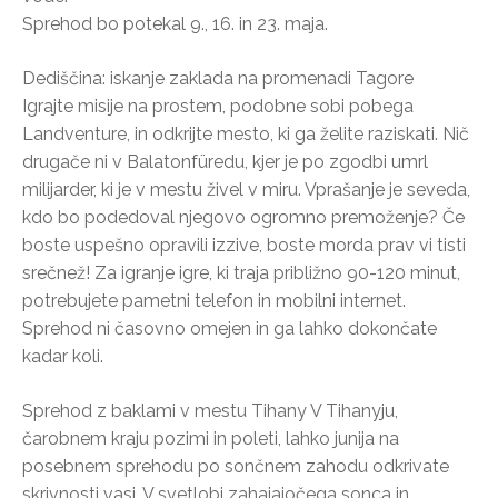
Sprehod bo potekal 9., 16. in 23. maja.
Dediščina: iskanje zaklada na promenadi Tagore
Igrajte misije na prostem, podobne sobi pobega
Landventure, in odkrijte mesto, ki ga želite raziskati. Nič
drugače ni v Balatonfüredu, kjer je po zgodbi umrl
milijarder, ki je v mestu živel v miru. Vprašanje je seveda,
kdo bo podedoval njegovo ogromno premoženje? Če
boste uspešno opravili izzive, boste morda prav vi tisti
srečnež! Za igranje igre, ki traja približno 90-120 minut,
potrebujete pametni telefon in mobilni internet.
Sprehod ni časovno omejen in ga lahko dokončate
kadar koli.
Sprehod z baklami v mestu Tihany V Tihanyju,
čarobnem kraju pozimi in poleti, lahko junija na
posebnem sprehodu po sončnem zahodu odkrivate
skrivnosti vasi. V svetlobi zahajajočega sonca in