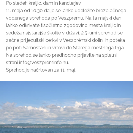
Po sledeh kraljic, dam in kanclerjev
11. maja od 10.30 dalje se lahko udeležite brezplačnega
vodenega sprehoda po Veszpremu. Na ta majski dan
lahko odkrivate tisočletno zgodovino mesta kraljic in
sedeža najstarejše škofije v državi. 2,5-urni sprehod se
začne pri jezuitski cerkvi v Veszprémski dolini in poteka
po poti Samostani in vrtovi do Starega mestnega trga.
Na sprehod se lahko predhodno prijavite na spletni
strani info@veszpreminfo.hu.
Sprehod je načrtovan za 11. maj.