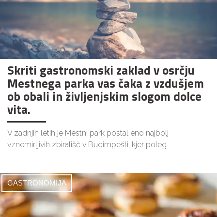
Skriti gastronomski zaklad v osrčju
Mestnega parka vas čaka z vzdušjem
ob obali in življenjskim slogom dolce
vita.
V zadnjih letih je Mestni park postal eno najbolj
vznemirljivih zbirališč v Budimpešti, kjer poleg
GASTRONOMIJA