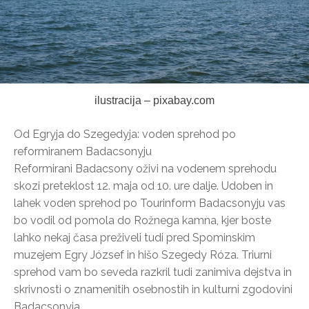
ilustracija – pixabay.com
Od Egryja do Szegedyja: voden sprehod po
reformiranem Badacsonyju
Reformirani Badacsony oživi na vodenem sprehodu
skozi preteklost 12. maja od 10. ure dalje. Udoben in
lahek voden sprehod po Tourinform Badacsonyju vas
bo vodil od pomola do Rožnega kamna, kjer boste
lahko nekaj časa preživeli tudi pred Spominskim
muzejem Egry József in hišo Szegedy Róza. Triurni
sprehod vam bo seveda razkril tudi zanimiva dejstva in
skrivnosti o znamenitih osebnostih in kulturni zgodovini
Badacsonyja.