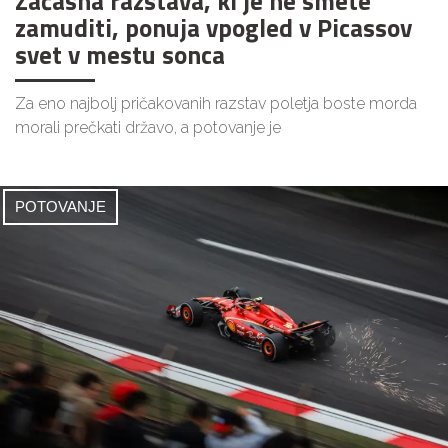
Začasna razstava, ki je ne smete
zamuditi, ponuja vpogled v Picassov
svet v mestu sonca
Za eno najbolj pričakovanih razstav poletja boste morda
morali prečkati državo, a potovanje je
POTOVANJE