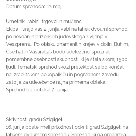
Datum sprehoda: 12. maj.
Umetniki, rabini, trgovci in mučenci
Ekipa Túrajó vas 2. junija vabi na lahek dvourni sprehod
po nekdanjih prizoriščih judovskega življenja v
Veszpremu. Po obisku znamenitih krajev v dolini Buhim,
Cserhát in Vásárállás bodo udeleženci spoznali
pomembne osebnosti skupnosti, ki je štela skoraj 1500
ljudi. Tematski sprehod skozi preteklost se bo končal
na izraelitskem pokopališču in pogrebnem zavodu,
zato je za udeležence nujna primerna obleka.
Sprehod bo potekal 2. junija.
Skrivnosti gradu Szigligeti
16. junija boste imeli priložnost odkriti grad Szigligeti na
lahkem dvournem sprehodu. Sprehod, ki ga organizira