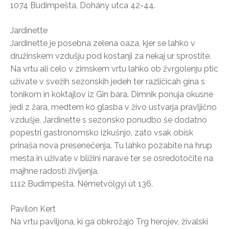
1074 Budimpešta, Dohány utca 42-44.
Jardinette
Jardinette je posebna zelena oaza, kjer se lahko v
družinskem vzdušju pod kostanji za nekaj ur sprostite.
Na vrtu ali celo v zimskem vrtu lahko ob žvrgolenju ptic
uživate v svežih sezonskih jedeh ter različicah gina s
tonikom in koktajlov iz Gin bara. Dimnik ponuja okusne
jedi z žara, medtem ko glasba v živo ustvarja pravljično
vzdušje. Jardinette s sezonsko ponudbo še dodatno
popestri gastronomsko izkušnjo, zato vsak obisk
prinaša nova presenečenja. Tu lahko pozabite na hrup
mesta in uživate v bližini narave ter se osredotočite na
majhne radosti življenja.
1112 Budimpešta, Németvölgyi út 136.
Pavilon Kert
Na vrtu paviljona, ki ga obkrožajo Trg herojev, živalski