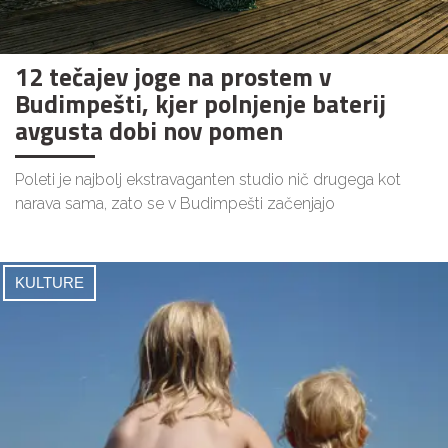
12 tečajev joge na prostem v
Budimpešti, kjer polnjenje baterij
avgusta dobi nov pomen
Poleti je najbolj ekstravaganten studio nič drugega kot
narava sama, zato se v Budimpešti začenjajo
KULTURE