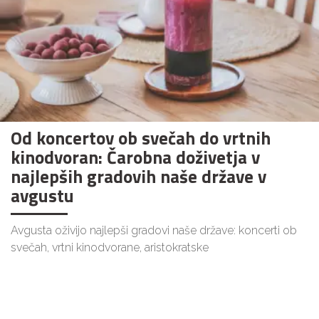
Od koncertov ob svečah do vrtnih
kinodvoran: Čarobna doživetja v
najlepših gradovih naše države v
avgustu
Avgusta oživijo najlepši gradovi naše države: koncerti ob
svečah, vrtni kinodvorane, aristokratske