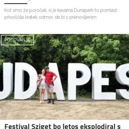
Kot smo že poročali, si je kavarna Dunapark to pomlad
privoščila kratek odmor, da bi s prenovljenim
POTOVANJE
Festival Sziget bo letos eksplodiral s