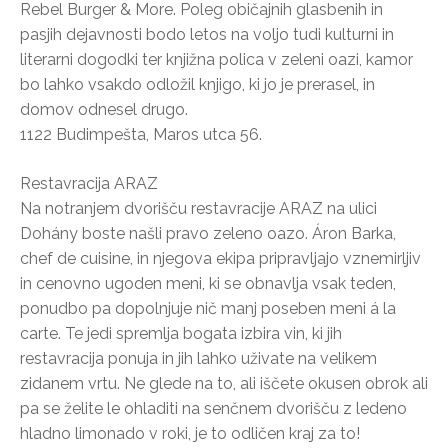
Rebel Burger & More. Poleg običajnih glasbenih in
pasjih dejavnosti bodo letos na voljo tudi kulturni in
literarni dogodki ter knjižna polica v zeleni oazi, kamor
bo lahko vsakdo odložil knjigo, ki jo je prerasel, in
domov odnesel drugo.
1122 Budimpešta, Maros utca 56.
Restavracija ARAZ
Na notranjem dvorišču restavracije ARAZ na ulici
Dohány boste našli pravo zeleno oazo. Áron Barka,
chef de cuisine, in njegova ekipa pripravljajo vznemirljiv
in cenovno ugoden meni, ki se obnavlja vsak teden,
ponudbo pa dopolnjuje nič manj poseben meni á la
carte. Te jedi spremlja bogata izbira vin, ki jih
restavracija ponuja in jih lahko uživate na velikem
zidanem vrtu. Ne glede na to, ali iščete okusen obrok ali
pa se želite le ohladiti na senčnem dvorišču z ledeno
hladno limonado v roki, je to odličen kraj za to!