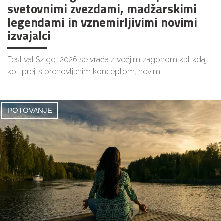
svetovnimi zvezdami, madžarskimi
legendami in vznemirljivimi novimi
izvajalci
Festival Sziget 2026 se vrača z večjim zagonom kot kdaj
koli prej: s prenovljenim konceptom, novimi
POTOVANJE