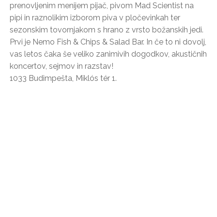
prenovljenim menijem pijač, pivom Mad Scientist na
pipi in raznolikim izborom piva v pločevinkah ter
sezonskim tovornjakom s hrano z vrsto božanskih jedi.
Prvi je Nemo Fish & Chips & Salad Bar. In če to ni dovolj,
vas letos čaka še veliko zanimivih dogodkov, akustičnih
koncertov, sejmov in razstav!
1033 Budimpešta, Miklós tér 1.