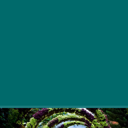
Zaradi pomladno-poletne sezone je zelenje povsod
prisotno in naslednje lokacije v Budimpešti niso izjema.
Povezujte se v osupljivih oazah prestolnice!