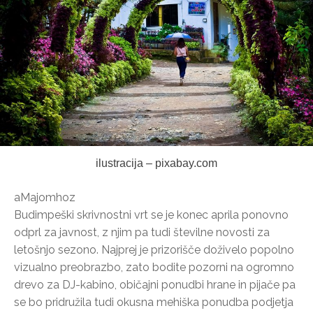
ilustracija – pixabay.com
aMajomhoz
Budimpeški skrivnostni vrt se je konec aprila ponovno
odprl za javnost, z njim pa tudi številne novosti za
letošnjo sezono. Najprej je prizorišče doživelo popolno
vizualno preobrazbo, zato bodite pozorni na ogromno
drevo za DJ-kabino, običajni ponudbi hrane in pijače pa
se bo pridružila tudi okusna mehiška ponudba podjetja