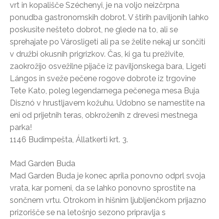
vrt in kopališče Széchenyi, je na voljo neizčrpna
ponudba gastronomskih dobrot. V štirih paviljonih lahko
poskusite nešteto dobrot, ne glede na to, ali se
sprehajate po Városligeti ali pa se želite nekaj ur sončiti
v družbi okusnih prigrizkov. Čas, ki ga tu preživite,
zaokrožijo osvežilne pijače iz paviljonskega bara, Ligeti
Lángos in sveže pečene rogove dobrote iz trgovine
Tete Kato, poleg legendarnega pečenega mesa Buja
Disznó v hrustljavem kožuhu. Udobno se namestite na
eni od prijetnih teras, obkroženih z drevesi mestnega
parka!
1146 Budimpešta, Állatkerti krt. 3.
Mad Garden Buda
Mad Garden Buda je konec aprila ponovno odprl svoja
vrata, kar pomeni, da se lahko ponovno sprostite na
sončnem vrtu. Otrokom in hišnim ljubljenčkom prijazno
prizorišče se na letošnjo sezono pripravlja s