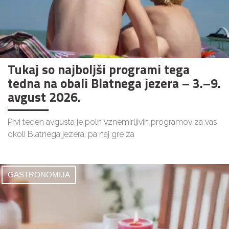
Tukaj so najboljši programi tega
tedna na obali Blatnega jezera – 3.–9.
avgust 2026.
Prvi teden avgusta je poln vznemirljivih programov za vas
okoli Blatnega jezera, pa naj gre za
GASTRONOMIJA