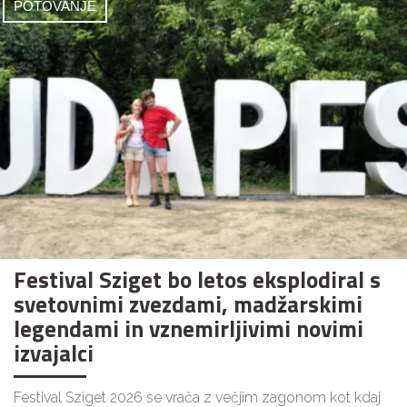
POTOVANJE
Festival Sziget bo letos eksplodiral s
svetovnimi zvezdami, madžarskimi
legendami in vznemirljivimi novimi
izvajalci
Festival Sziget 2026 se vrača z večjim zagonom kot kdaj