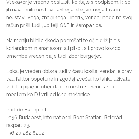
Vsekakor je vredno poskusiti koktajle s podpisom, ki so
jih navdihnili mostovi: lahkega, elegantnega Lisa in
neustavljivega, značilnega Liberty, vendar bodo na svoj
račun prišli tudi ljubitelji G&T in šampanjca.
Na meniju bi bilo škoda pogrešati telečje grižljaje s
koriandrom in ananasom ali pil-pil s tigrovo kozico,
omembe vreden pa je tudi izbor burgerjev.
Lokal je vreden obiska tudi v času kosila, vendar je pravi
vau faktor popoldne in zgodaj zvečer, ko lahko uživate
v dobri pijači in občudujete mestni sončni zahod,
medtem ko DJ vrti odlične mešanice.
Port de Budapest
1056 Budapest, International Boat Station, Belgrád
rakpart 23.
+36 20 282 8202