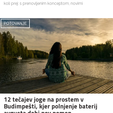
koli prej: s prenovljenim konceptom, novimi
POTOVANJE
12 tečajev joge na prostem v
Budimpešti, kjer polnjenje baterij
avgusta dobi nov pomen