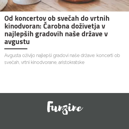
Od koncertov ob svečah do vrtnih
kinodvoran: Čarobna doživetja v
najlepših gradovih naše države v
avgustu
Avgusta oživijo najlepši gradovi naše države: koncerti ob
svečah, vrtni kinodvorane, aristokratske