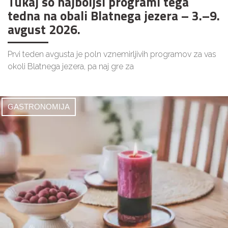
Tukaj so najboljši programi tega
tedna na obali Blatnega jezera – 3.–9.
avgust 2026.
Prvi teden avgusta je poln vznemirljivih programov za vas
okoli Blatnega jezera, pa naj gre za
GASTRONOMIJA