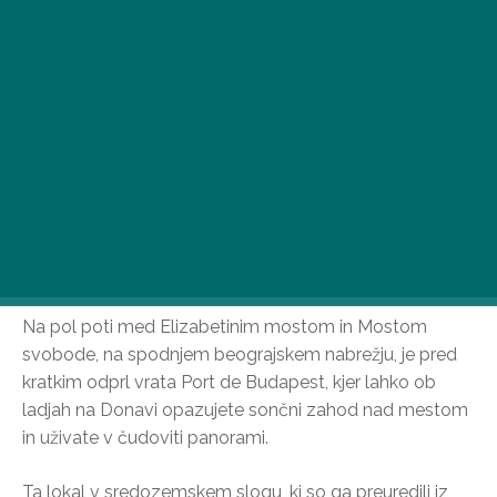
Na pol poti med Elizabetinim mostom in Mostom
svobode, na spodnjem beograjskem nabrežju, je pred
kratkim odprl vrata Port de Budapest, kjer lahko ob
ladjah na Donavi opazujete sončni zahod nad mestom
in uživate v čudoviti panorami.
Ta lokal v sredozemskem slogu, ki so ga preuredili iz