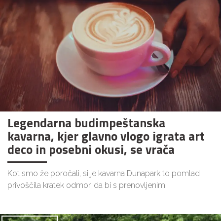
Legendarna budimpeštanska
kavarna, kjer glavno vlogo igrata art
deco in posebni okusi, se vrača
Kot smo že poročali, si je kavarna Dunapark to pomlad
privoščila kratek odmor, da bi s prenovljenim