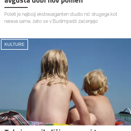
Poleti je najbolj ekstravaganten studio nič drugega kot
narava sama, zato se v Budimpešti začenjajo
KULTURE