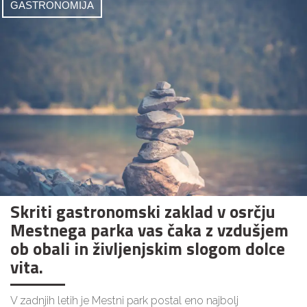
GASTRONOMIJA
Skriti gastronomski zaklad v osrčju
Mestnega parka vas čaka z vzdušjem
ob obali in življenjskim slogom dolce
vita.
V zadnjih letih je Mestni park postal eno najbolj