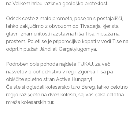
na Velikem hribu razkriva geološko preteklost.
Odsek ceste z malo prometa, posejan s postajališči,
lahko zaključimo z obvozom do Tivadarja, kjer sta
glavni znamenitosti razstavna hiša Tisa in plaža na
prostem. Poleti se je priporočljivo kopati v vodi Tise na
odprtih plažah Jándi ali Gergelyiugornya.
Podroben opis pohoda najdete TUKAJ, za več
nasvetov o pohodništvu v regiji Zgornja Tisa pa
obiščite spletno stran Active Hungary!
Če ste si ogledali kolesarsko turo Bereg, lahko celotno
regijo raziščete na dveh kolesih, saj vas čaka celotna
mreža kolesarskih tur.