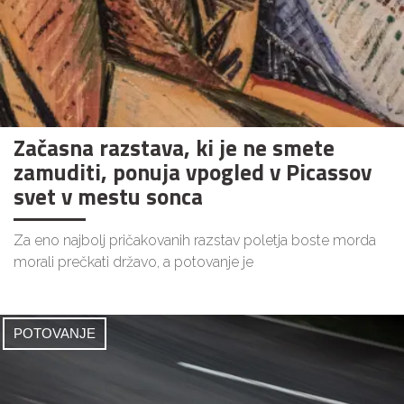
Začasna razstava, ki je ne smete
zamuditi, ponuja vpogled v Picassov
svet v mestu sonca
Za eno najbolj pričakovanih razstav poletja boste morda
morali prečkati državo, a potovanje je
POTOVANJE