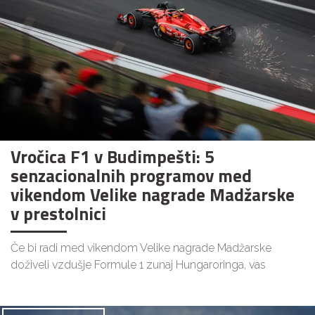
Vročica F1 v Budimpešti: 5
senzacionalnih programov med
vikendom Velike nagrade Madžarske
v prestolnici
Če bi radi med vikendom Velike nagrade Madžarske
doživeli vzdušje Formule 1 zunaj Hungaroringa, vas