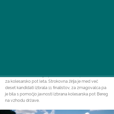
Društvo Active Hungary je tudi letos razpisalo natečaj
za kolesarsko pot leta. Strokovna žirija je med več
deset kandidati izbrala 11 finalistov, za zmagovalca pa
je bila s pomočjo javnosti izbrana kolesarska pot Bereg
na vzhodu države.