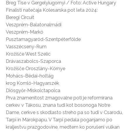
Breg Tise v Gergelyiugornyi / Foto: Active Hungary
Finalisti natečaja Kolesarska pot leta 2024:
Beregi Circuit
Veszprém-Balatonalmádi
Veszprém-Markó
Pusztamagyaród-Szentpéterfölde
Vasszécseny-Rum
Krožišče West Szelic
Drávaszabolcs-Szaporca
Krožišče Oroszlány-Környe
Mohács-Bédai-holtág
krog Komló-Hagyarszék
Diósgyőr-Miskolctapolca
Prva znamenitost zmagovalne poti je reformirana
cerkev v Tákosu, znana tudi kot bosonoga Notre
Dame, cerkve s skodlasto streho pa so tudi v Csarodu,
Tarpi in Márokpapu. V Tarpi pedala poganjamo po
kraljestvu prazgodovine, medtem ko porušeni vulkan