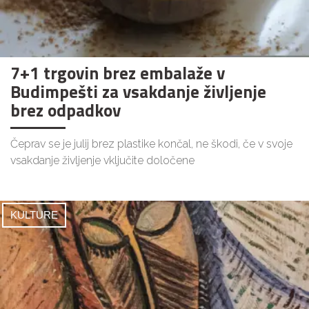
7+1 trgovin brez embalaže v
Budimpešti za vsakdanje življenje
brez odpadkov
Čeprav se je julij brez plastike končal, ne škodi, če v svoje
vsakdanje življenje vključite določene
KULTURE