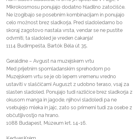
Mikrokosmosu ponujajo dodatno hladilno zatočišče.
Ne izogibajo se posebnim kombinacijam in ponujajo
celo možnost brez sladkorja. Pred sladoledarno bo
skoraj zagotovo nastala vrsta, vendar se ne pustite
odvrniti, ta sladoled je vreden čakanja!
1114 Budimpešta, Bartók Béla út 35.
Geraldine – Avgust na muzejskem vrtu
Med prijetnim spomladanskim sprehodom po
Muzejskem vrtu se je ob lepem vremenu vredno
ustaviti v slaščičarni Auguszt z udobno teraso, vsaj za
slasten sladoled. Ponujajo tudi različice brez sladkorja z
okusom manga in jagode, njihovi sladoledi pa ne
vsebujejo mleka in jajc, zato so primerni tudi za osebe z
občutljivostjo na hrano.
1088 Budapest, Múzeum krt. 14-16.
KedvesKrém