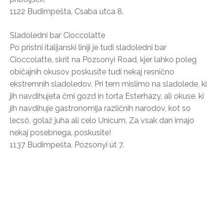
1122 Budimpešta, Csaba utca 8.
Sladoledni bar Cioccolatte
Po pristni italijanski liniji je tudi sladoledni bar
Cioccolatte, skrit na Pozsonyi Road, kjer lahko poleg
običajnih okusov poskusite tudi nekaj resnično
ekstremnih sladoledov. Pri tem mislimo na sladolede, ki
jih navdihujeta črni gozd in torta Esterházy, ali okuse, ki
jih navdihuje gastronomija različnih narodov, kot so
lecsó, golaž juha ali celo Unicum. Za vsak dan imajo
nekaj posebnega, poskusite!
1137 Budimpešta, Pozsonyi út 7.