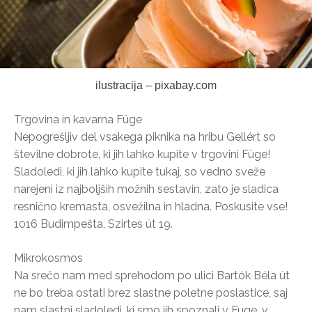
ilustracija – pixabay.com
Trgovina in kavarna Füge
Nepogrešljiv del vsakega piknika na hribu Gellért so
številne dobrote, ki jih lahko kupite v trgovini Füge!
Sladoledi, ki jih lahko kupite tukaj, so vedno sveže
narejeni iz najboljših možnih sestavin, zato je sladica
resnično kremasta, osvežilna in hladna. Poskusite vse!
1016 Budimpešta, Szirtes út 19.
Mikrokosmos
Na srečo nam med sprehodom po ulici Bartók Béla út
ne bo treba ostati brez slastne poletne poslastice, saj
nam slastni sladoledi, ki smo jih spoznali v Fuge, v