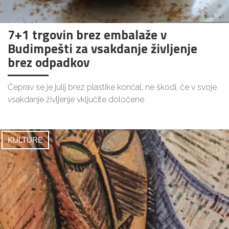
7+1 trgovin brez embalaže v
Budimpešti za vsakdanje življenje
brez odpadkov
Čeprav se je julij brez plastike končal, ne škodi, če v svoje
vsakdanje življenje vključite določene
KULTURE