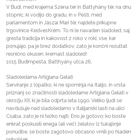
V Budi, med krajema Széna tér in Battyhány tér, na dnu
stopnic, ki vodijo do gradu, in v Pešti, med
parlamentom in Jászai Mari tér, najdete prikupne
trgovinice KedvesKrém. To ni le navaden sladoled, saj
gresta tradicija in kakovost z roko v roki, vse, kar
ponujajo, pa je brez dodatkov, zato je končni rezultat
resnično okusen, kremast sladoled!
1015 Budimpešta, Batthyány utca 26.
Sladoledarna Artigiana Gelati
Serviranje z lopatko, ki ne spominja na Italijo, in vrsta
priznanj so značilnosti sladoledarne Artigiana Gelati v
okrožju XII, ki je bila odprta leta 1990. Veliko ljudi se
navdušuje nad sladoledarno v italijanski lasti na ulici
Csaba, zato je ni težko najti. Eno je gotovo: ko boste
enkrat poskusili enega (ali več) želatov iz tukajšnje
ponudbe, se boste zagotovo občasno vrnili po hladen
priboljšek.