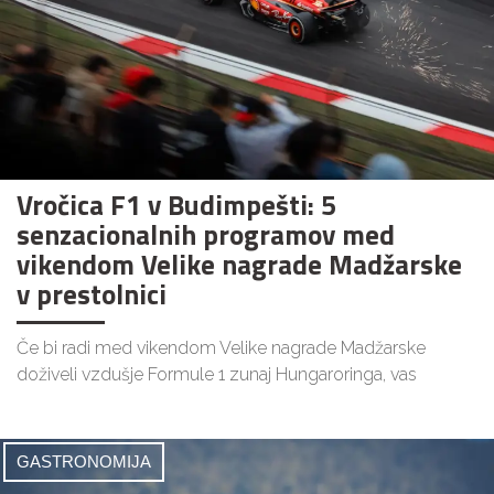
Vročica F1 v Budimpešti: 5
senzacionalnih programov med
vikendom Velike nagrade Madžarske
v prestolnici
Če bi radi med vikendom Velike nagrade Madžarske
doživeli vzdušje Formule 1 zunaj Hungaroringa, vas
GASTRONOMIJA