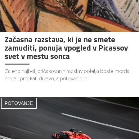
Začasna razstava, ki je ne smete
zamuditi, ponuja vpogled v Picassov
svet v mestu sonca
Za eno najbolj pričakovanih razstav poletja boste morda
morali prečkati državo, a potovanje je
POTOVANJE