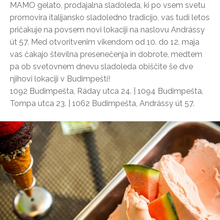
MAMO gelato, prodajalna sladoleda, ki po vsem svetu
promovira italijansko sladoledno tradicijo, vas tudi letos
pričakuje na povsem novi lokaciji na naslovu Andrássy
út 57. Med otvoritvenim vikendom od 10. do 12. maja
vas čakajo številna presenečenja in dobrote, medtem
pa ob svetovnem dnevu sladoleda obiščite še dve
njihovi lokaciji v Budimpešti!
1092 Budimpešta, Ráday utca 24. | 1094 Budimpešta,
Tompa utca 23. | 1062 Budimpešta, Andrássy út 57.