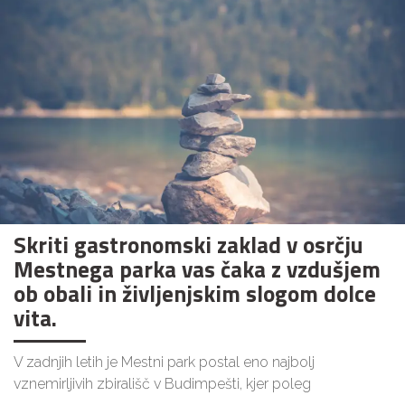
Skriti gastronomski zaklad v osrčju
Mestnega parka vas čaka z vzdušjem
ob obali in življenjskim slogom dolce
vita.
V zadnjih letih je Mestni park postal eno najbolj
vznemirljivih zbirališč v Budimpešti, kjer poleg