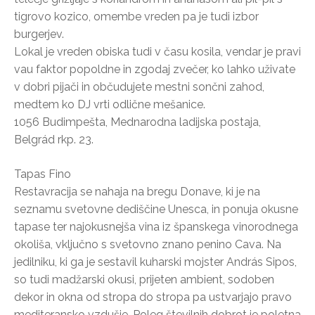
tigrovo kozico, omembe vreden pa je tudi izbor
burgerjev.
Lokal je vreden obiska tudi v času kosila, vendar je pravi
vau faktor popoldne in zgodaj zvečer, ko lahko uživate
v dobri pijači in občudujete mestni sončni zahod,
medtem ko DJ vrti odlične mešanice.
1056 Budimpešta, Mednarodna ladijska postaja,
Belgrád rkp. 23.
Tapas Fino
Restavracija se nahaja na bregu Donave, ki je na
seznamu svetovne dediščine Unesca, in ponuja okusne
tapase ter najokusnejša vina iz španskega vinorodnega
okoliša, vključno s svetovno znano penino Cava. Na
jedilniku, ki ga je sestavil kuharski mojster András Sipos,
so tudi madžarski okusi, prijeten ambient, sodoben
dekor in okna od stropa do stropa pa ustvarjajo pravo
mediteransko vzdušje. Poleg številnih dobrot je poletna