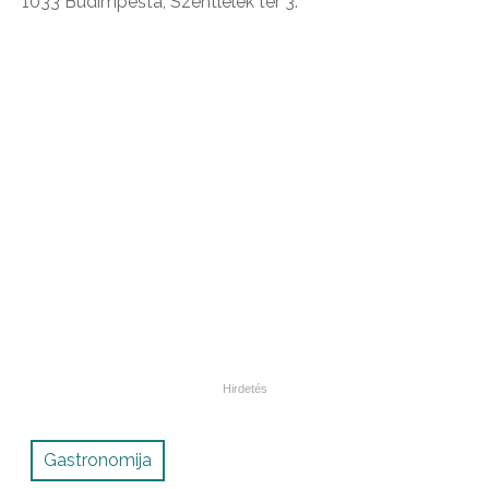
1033 Budimpešta, Szentlélek tér 3.
Gastronomija