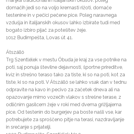
manjka tradicionalnih italijanskih okusov: poleg
domačih jedi so na voljo kremasti rižoti, domače
testenine in v pečici pečene pice. Poleg naravnega
vzdušja in italijanskih okusov lahko izbirate tudi med
bogato izbiro pijač za potešitev žeje.
1012 Budimpešta, Lovas út 41.
Átszálló
Trg Szentlélek v mestu Óbuda je kraj za vse potnike na
poti, saj ponuja številne dejavnosti, športne prireditve,
kviz in strešno teraso tako za tiste, ki so na poti, kot za
tiste, ki so na poti. V Átszálló se lahko vsak dan v tednu
odpravite na kavo in pecivo za začetek dneva ali na
opazovanje mimo vozečih vlakov s strešne terase, z
odličnim gasilcem žeje v roki med dvema grižljajema
pice. Od testenin do burgerjev pa boste našli vse, kar
potrebujete za sproščeno pitje na terasi, nazdravljanje
in srečanje s prijatelji.