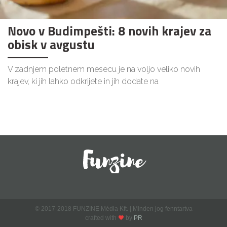
Novo v Budimpešti: 8 novih krajev za
obisk v avgustu
V zadnjem poletnem mesecu je na voljo veliko novih
krajev, ki jih lahko odkrijete in jih dodate na
© 2017-2018 FUNZINE Média Kft. | Minden jog fenntartva
crafted with
by
PR