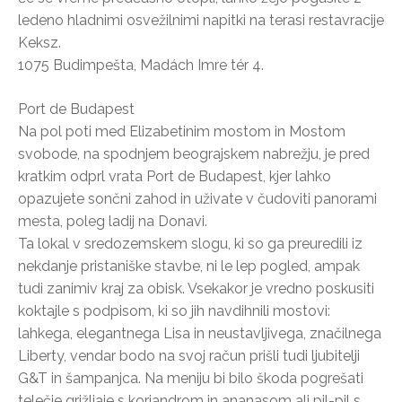
ledeno hladnimi osvežilnimi napitki na terasi restavracije
Keksz.
1075 Budimpešta, Madách Imre tér 4.
Port de Budapest
Na pol poti med Elizabetinim mostom in Mostom
svobode, na spodnjem beograjskem nabrežju, je pred
kratkim odprl vrata Port de Budapest, kjer lahko
opazujete sončni zahod in uživate v čudoviti panorami
mesta, poleg ladij na Donavi.
Ta lokal v sredozemskem slogu, ki so ga preuredili iz
nekdanje pristaniške stavbe, ni le lep pogled, ampak
tudi zanimiv kraj za obisk. Vsekakor je vredno poskusiti
koktajle s podpisom, ki so jih navdihnili mostovi:
lahkega, elegantnega Lisa in neustavljivega, značilnega
Liberty, vendar bodo na svoj račun prišli tudi ljubitelji
G&T in šampanjca. Na meniju bi bilo škoda pogrešati
telečje grižljaje s koriandrom in ananasom ali pil-pil s