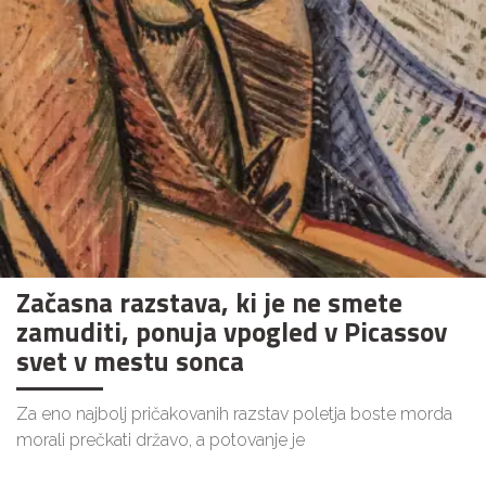
Začasna razstava, ki je ne smete
zamuditi, ponuja vpogled v Picassov
svet v mestu sonca
Za eno najbolj pričakovanih razstav poletja boste morda
morali prečkati državo, a potovanje je