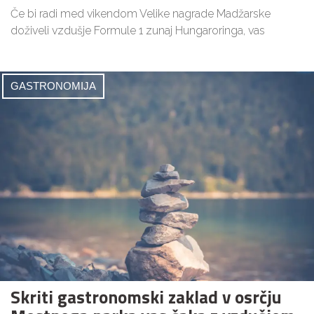
Če bi radi med vikendom Velike nagrade Madžarske
doživeli vzdušje Formule 1 zunaj Hungaroringa, vas
GASTRONOMIJA
Skriti gastronomski zaklad v osrčju