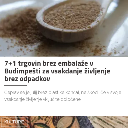
7+1 trgovin brez embalaže v
Budimpešti za vsakdanje življenje
brez odpadkov
Čeprav se je julij brez plastike končal, ne škodi, če v svoje
vsakdanje življenje vključite določene
KULTURE