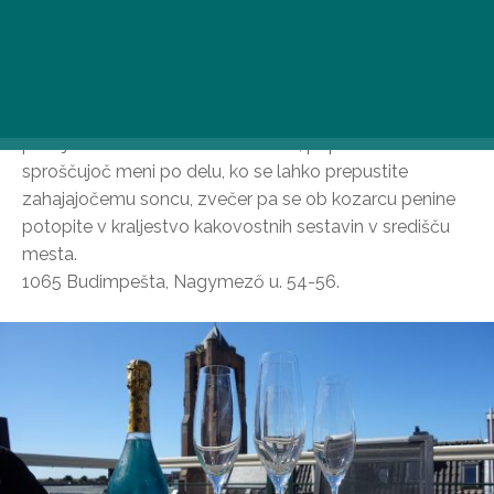
postreže z okusnimi in ustvarjalnimi jedmi. Sveže
domače testenine, nebeški tapasi in sočni koktajli s
pridihom nebeške dolce vite na Apacukini notranji
terasi, kjer ne manjka ptičjega petja, leandra in žive
glasbe. Zabavna restavracija v prestolnici vsak dan
ponuja raznovrsten meni za kosilo, popoldne
sproščujoč meni po delu, ko se lahko prepustite
zahajajočemu soncu, zvečer pa se ob kozarcu penine
potopite v kraljestvo kakovostnih sestavin v središču
mesta.
1065 Budimpešta, Nagymező u. 54-56.