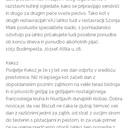
razstavni kuhinji ogledate, kako se pripravljajo sendviči
in drugo za drugim peče sveže pecivo. Tako kot v
drugih restavracijah VAJ lahko tudi v restavraciji Szonja
Márk poskusite specialitete sladic, s pomladansko
oživitvijo pa lahko pričakujete tudi posebne ponudbe
ob koncu dneva in ponudbo alkoholnih pijač.
1051 Budimpešta, József Attila u. 18.
Keksz
Podjetje Keksz je že 13 let ves dan odprto v središču
prestolnice. Nič ni lepšega kot začeti dan z
dopoldanskim poznim zajtrkom na veliki terasi bistroja
in si privoščiti grižljaj za grižljajem nostalgičnega
francoskega kruha in hrustljavih dunajskih klobas. Dobra
novica je, da vas Biscuit ne čaka le zjutraj, temveč ves
dan z različnimi jedmi za zajtrk, od strat z ovčjim sirom
do testenin s pistacijami in pestom. In za vsak primer,
če se vreme predčasno otopli, lahko žejo pogasite z