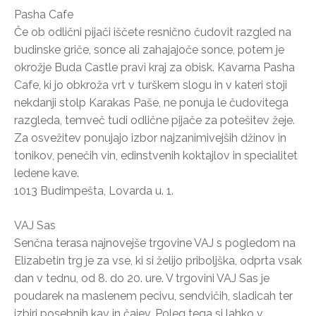
Pasha Cafe
Če ob odlični pijači iščete resnično čudovit razgled na
budinske griče, sonce ali zahajajoče sonce, potem je
okrožje Buda Castle pravi kraj za obisk. Kavarna Pasha
Cafe, ki jo obkroža vrt v turškem slogu in v kateri stoji
nekdanji stolp Karakas Paše, ne ponuja le čudovitega
razgleda, temveč tudi odlične pijače za potešitev žeje.
Za osvežitev ponujajo izbor najzanimivejših džinov in
tonikov, penečih vin, edinstvenih koktajlov in specialitet
ledene kave.
1013 Budimpešta, Lovarda u. 1.
VAJ Sas
Senčna terasa najnovejše trgovine VAJ s pogledom na
Elizabetin trg je za vse, ki si želijo priboljška, odprta vsak
dan v tednu, od 8. do 20. ure. V trgovini VAJ Sas je
poudarek na maslenem pecivu, sendvičih, sladicah ter
izbiri posebnih kav in čajev. Poleg tega si lahko v