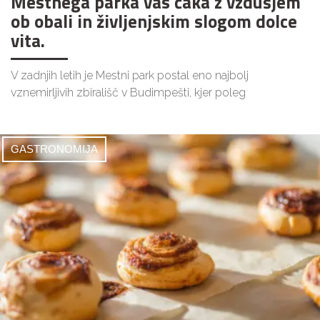
Mestnega parka vas čaka z vzdušjem
ob obali in življenjskim slogom dolce
vita.
V zadnjih letih je Mestni park postal eno najbolj
vznemirljivih zbirališč v Budimpešti, kjer poleg
GASTRONOMIJA