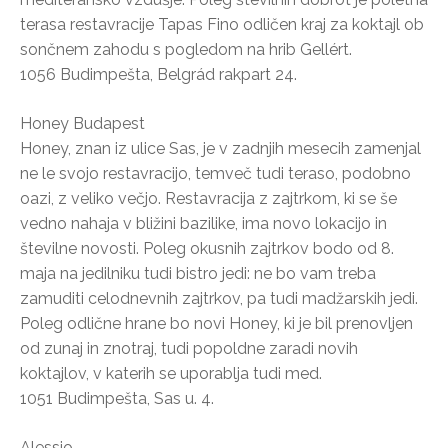
terasa restavracije Tapas Fino odličen kraj za koktajl ob
sončnem zahodu s pogledom na hrib Gellért.
1056 Budimpešta, Belgrád rakpart 24.
Honey Budapest
Honey, znan iz ulice Sas, je v zadnjih mesecih zamenjal
ne le svojo restavracijo, temveč tudi teraso, podobno
oazi, z veliko večjo. Restavracija z zajtrkom, ki se še
vedno nahaja v bližini bazilike, ima novo lokacijo in
številne novosti. Poleg okusnih zajtrkov bodo od 8.
maja na jedilniku tudi bistro jedi: ne bo vam treba
zamuditi celodnevnih zajtrkov, pa tudi madžarskih jedi.
Poleg odlične hrane bo novi Honey, ki je bil prenovljen
od zunaj in znotraj, tudi popoldne zaradi novih
koktajlov, v katerih se uporablja tudi med.
1051 Budimpešta, Sas u. 4.
Alessio