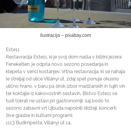
ilustracija – pixabay.com
Este11
Restavracija Este11, ki je svoj dom našla v bližini jezera
Feneketlen, je odprla novo sezono posedanja in
klepeta v senci kostanjev. Vrtna restavracija, ki se nahaja
le streljaj od ulice Villányi út, zdaj spet ponuja okusno
ulično hrano, v baru pa širok izbor madžarskih in tujih vin
ter koktajle iz kakovostnih sestavin. Bistvo Este11 se
tudi tokrat ne ustavi pri gastronomiji, saj bodo to
sezono zabavni vrt Újbuda napolnili didžeji, koncerti
žive glasbe in kulturni programi.
1113 Budimpešta, Villányi út 14.