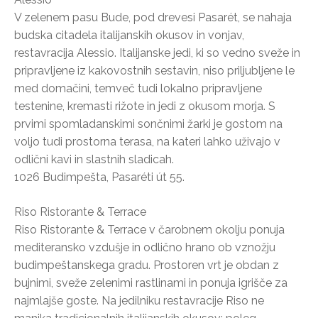
V zelenem pasu Bude, pod drevesi Pasarét, se nahaja
budska citadela italijanskih okusov in vonjav,
restavracija Alessio. Italijanske jedi, ki so vedno sveže in
pripravljene iz kakovostnih sestavin, niso priljubljene le
med domačini, temveč tudi lokalno pripravljene
testenine, kremasti rižote in jedi z okusom morja. S
prvimi spomladanskimi sončnimi žarki je gostom na
voljo tudi prostorna terasa, na kateri lahko uživajo v
odlični kavi in slastnih sladicah.
1026 Budimpešta, Pasaréti út 55.
Riso Ristorante & Terrace
Riso Ristorante & Terrace v čarobnem okolju ponuja
mediteransko vzdušje in odlično hrano ob vznožju
budimpeštanskega gradu. Prostoren vrt je obdan z
bujnimi, sveže zelenimi rastlinami in ponuja igrišče za
najmlajše goste. Na jedilniku restavracije Riso ne