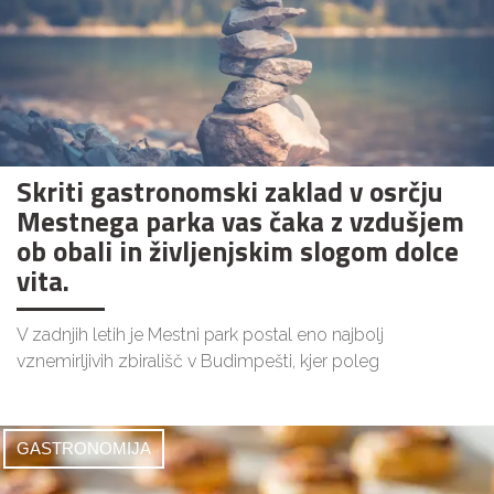
Skriti gastronomski zaklad v osrčju
Mestnega parka vas čaka z vzdušjem
ob obali in življenjskim slogom dolce
vita.
V zadnjih letih je Mestni park postal eno najbolj
vznemirljivih zbirališč v Budimpešti, kjer poleg
GASTRONOMIJA