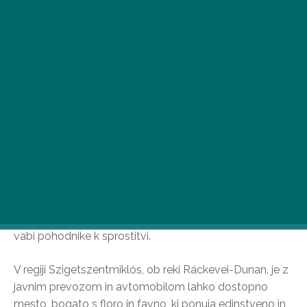
Iz Budimpešte zlahka dostopen z javnim prevozom in
avtomobilom, resnično edinstven in neponovljiv kraj
vabi pohodnike k sprostitvi.
V regiji Szigetszentmiklós, ob reki Ráckevei-Dunan, je z
javnim prevozom in avtomobilom lahko dostopno
mesto, bogato s floro in favno, ki ponuja edinstveno in