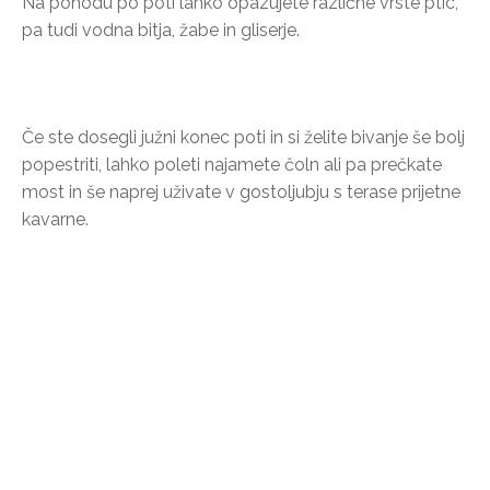
Na pohodu po poti lahko opazujete različne vrste ptic,
pa tudi vodna bitja, žabe in gliserje.
Če ste dosegli južni konec poti in si želite bivanje še bolj
popestriti, lahko poleti najamete čoln ali pa prečkate
most in še naprej uživate v gostoljubju s terase prijetne
kavarne.