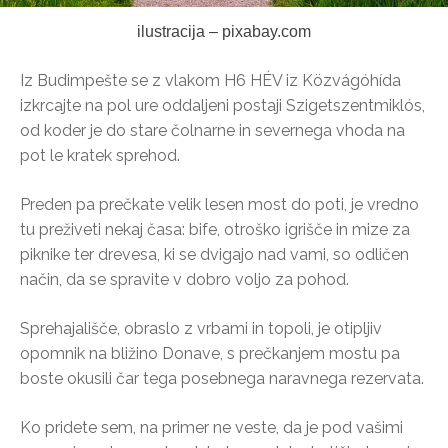
ilustracija – pixabay.com
Iz Budimpešte se z vlakom H6 HÉV iz Közvágóhída
izkrcajte na pol ure oddaljeni postaji Szigetszentmiklós,
od koder je do stare čolnarne in severnega vhoda na
pot le kratek sprehod.
Preden pa prečkate velik lesen most do poti, je vredno
tu preživeti nekaj časa: bife, otroško igrišče in mize za
piknike ter drevesa, ki se dvigajo nad vami, so odličen
način, da se spravite v dobro voljo za pohod.
Sprehajališče, obraslo z vrbami in topoli, je otipljiv
opomnik na bližino Donave, s prečkanjem mostu pa
boste okusili čar tega posebnega naravnega rezervata.
Ko pridete sem, na primer ne veste, da je pod vašimi