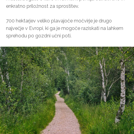
enkratno priložnost za sprostitev.
700 hektarjev veliko plavajoče močvirje je drugo
največje v Evropi, ki ga je mogoče raziskati na lahkem
sprehodu po gozdni učni poti.