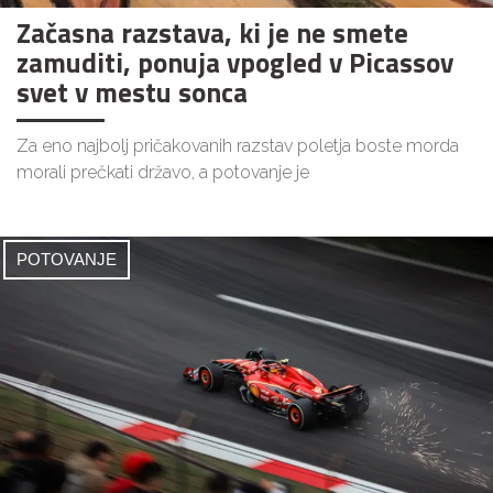
Začasna razstava, ki je ne smete
zamuditi, ponuja vpogled v Picassov
svet v mestu sonca
Za eno najbolj pričakovanih razstav poletja boste morda
morali prečkati državo, a potovanje je
POTOVANJE