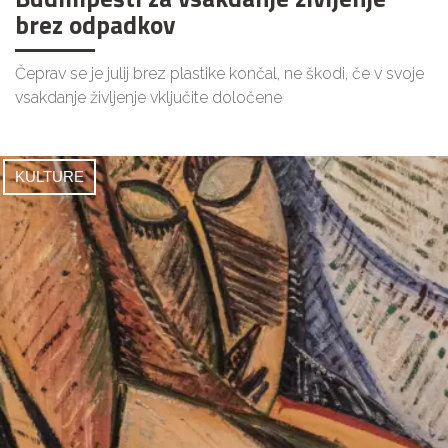
brez odpadkov
Čeprav se je julij brez plastike končal, ne škodi, če v svoje
vsakdanje življenje vključite določene
KULTURE