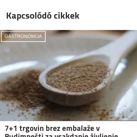
Kapcsolódó cikkek
GASTRONOMIJA
7+1 trgovin brez embalaže v
Budimpešti za vsakdanje življenje