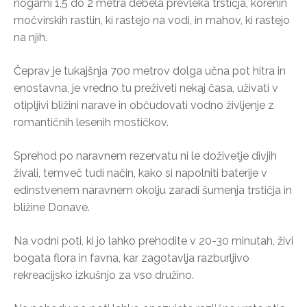
nogami 1,5 do 2 metra debela prevleka trstičja, korenin
močvirskih rastlin, ki rastejo na vodi, in mahov, ki rastejo
na njih.
Čeprav je tukajšnja 700 metrov dolga učna pot hitra in
enostavna, je vredno tu preživeti nekaj časa, uživati v
otipljivi bližini narave in občudovati vodno življenje z
romantičnih lesenih mostičkov.
Sprehod po naravnem rezervatu ni le doživetje divjih
živali, temveč tudi način, kako si napolniti baterije v
edinstvenem naravnem okolju zaradi šumenja trstičja in
bližine Donave.
Na vodni poti, ki jo lahko prehodite v 20-30 minutah, živi
bogata flora in favna, kar zagotavlja razburljivo
rekreacijsko izkušnjo za vso družino.