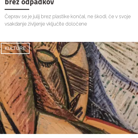
brez odpadkov
Čeprav se je julij brez plastike končal, ne škodi, če v svoje
vsakdanje življenje vključite določene
KULTURE