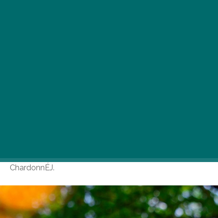
Vinarstvo Etyeki Kúria bo 15. junija na svojem posestvu
na Öreghegyju v Eteku gostilo zanimiv dogodek
ChardonnÉJ.