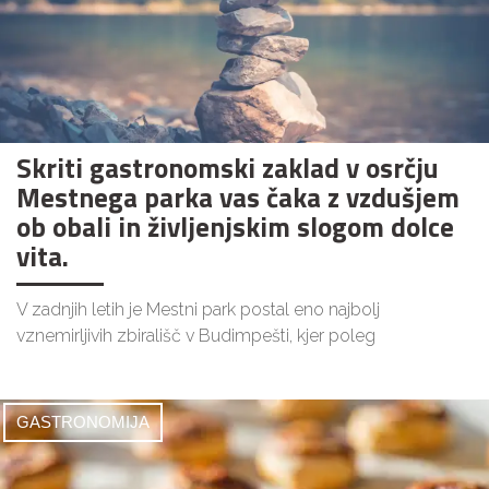
Skriti gastronomski zaklad v osrčju
Mestnega parka vas čaka z vzdušjem
ob obali in življenjskim slogom dolce
vita.
V zadnjih letih je Mestni park postal eno najbolj
vznemirljivih zbirališč v Budimpešti, kjer poleg
GASTRONOMIJA