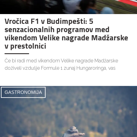
Vročica F1 v Budimpešti: 5
senzacionalnih programov med
vikendom Velike nagrade Madžarske
v prestolnici
Če bi radi med vikendom Velike nagrade Madžarske
doživeli vzdušje Formule 1 zunaj Hungaroringa, vas
GASTRONOMIJA