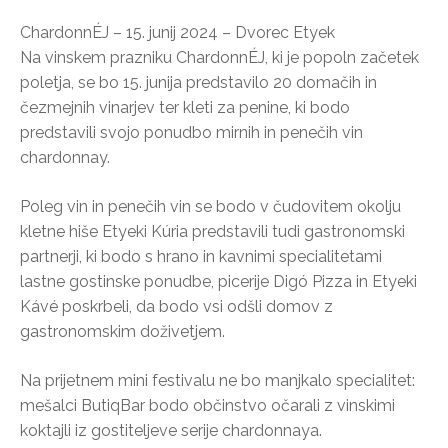
ChardonnÉJ – 15. junij 2024 – Dvorec Etyek
Na vinskem prazniku ChardonnÉJ, ki je popoln začetek
poletja, se bo 15. junija predstavilo 20 domačih in
čezmejnih vinarjev ter kleti za penine, ki bodo
predstavili svojo ponudbo mirnih in penečih vin
chardonnay.
Poleg vin in penečih vin se bodo v čudovitem okolju
kletne hiše Etyeki Kúria predstavili tudi gastronomski
partnerji, ki bodo s hrano in kavnimi specialitetami
lastne gostinske ponudbe, picerije Digó Pizza in Etyeki
Kávé poskrbeli, da bodo vsi odšli domov z
gastronomskim doživetjem.
Na prijetnem mini festivalu ne bo manjkalo specialitet:
mešalci ButiqBar bodo občinstvo očarali z vinskimi
koktajli iz gostiteljeve serije chardonnaya.