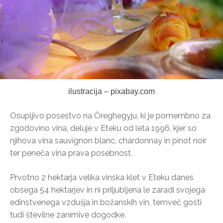
ilustracija – pixabay.com
Osupljivo posestvo na Öreghegyju, ki je pomembno za
zgodovino vina, deluje v Eteku od leta 1996, kjer so
njihova vina sauvignon blanc, chardonnay in pinot noir
ter peneča vina prava posebnost.
Prvotno 2 hektarja velika vinska klet v Eteku danes
obsega 54 hektarjev in ni priljubljena le zaradi svojega
edinstvenega vzdušja in božanskih vin, temveč gosti
tudi številne zanimive dogodke.