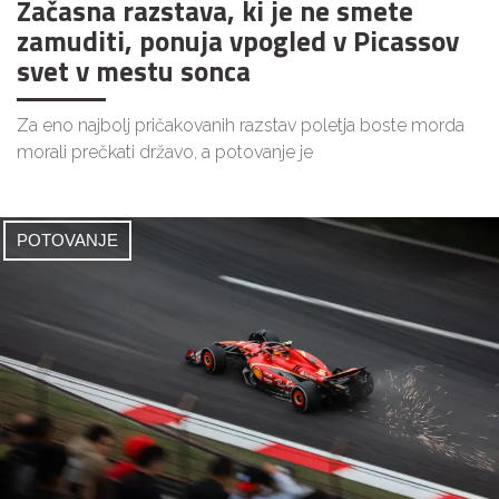
Začasna razstava, ki je ne smete
zamuditi, ponuja vpogled v Picassov
svet v mestu sonca
Za eno najbolj pričakovanih razstav poletja boste morda
morali prečkati državo, a potovanje je
POTOVANJE