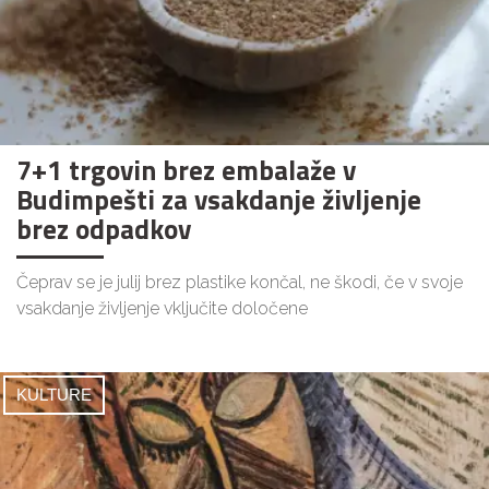
7+1 trgovin brez embalaže v
Budimpešti za vsakdanje življenje
brez odpadkov
Čeprav se je julij brez plastike končal, ne škodi, če v svoje
vsakdanje življenje vključite določene
KULTURE