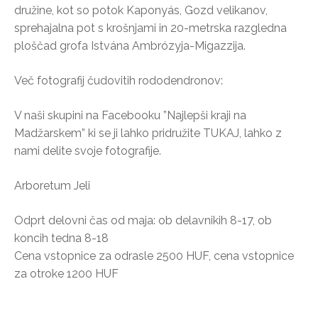
družine, kot so potok Kaponyás, Gozd velikanov,
sprehajalna pot s krošnjami in 20-metrska razgledna
ploščad grofa Istvána Ambrózyja-Migazzija.
Več fotografij čudovitih rododendronov:
V naši skupini na Facebooku ”Najlepši kraji na
Madžarskem” ki se ji lahko pridružite TUKAJ, lahko z
nami delite svoje fotografije.
Arboretum Jeli
Odprt delovni čas od maja: ob delavnikih 8-17, ob
koncih tedna 8-18
Cena vstopnice za odrasle 2500 HUF, cena vstopnice
za otroke 1200 HUF