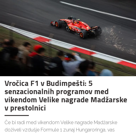
Vročica F1 v Budimpešti: 5
senzacionalnih programov med
vikendom Velike nagrade Madžarske
v prestolnici
Če bi radi med vikendom Velike nagrade Madžarske
doživeli vzdušje Formule 1 zunaj Hungaroringa, vas