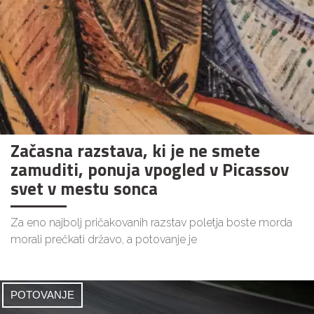
Začasna razstava, ki je ne smete
zamuditi, ponuja vpogled v Picassov
svet v mestu sonca
Za eno najbolj pričakovanih razstav poletja boste morda
morali prečkati državo, a potovanje je
POTOVANJE