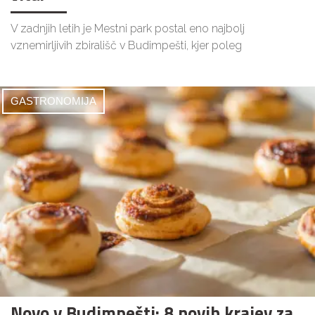
V zadnjih letih je Mestni park postal eno najbolj
vznemirljivih zbirališč v Budimpešti, kjer poleg
GASTRONOMIJA
Novo v Budimpešti: 8 novih krajev za