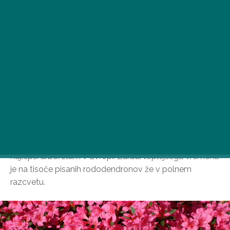
Vrt Jeli Varaster, ki se razprostira na skoraj 110 hektarjih
površine na obrobju vasi Kám v okrožju Vas, velja za
najlepši arboretum v Evropi. Zaradi toplejšega vremena
je na tisoče pisanih rododendronov že v polnem
razcvetu.