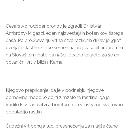
Cesarstvo rododendronov je zgradil Dr. István
Ambrózy-Migazzi, eden najzvestejših botanikov tistega
časa. Po preučevanju vrtnarstva različnih držav je „grof
cvetja“ iz lastne zbirke semen najprej zasadil arboretum
na Slovaškem, nato pa našel idealno lokacijo za še en
botanični vrt v bližini Kama.
Njegovo prepričanje, da je v podnebju njegove
domovine mogoče gojiti zimzelene rastline, ga je
vodilo k ustanovitvi arboretuma z edinstveno svetovno
populacijo rastlin.
Čudežni vrt ponuja tudi presenečenja za mlajše člane