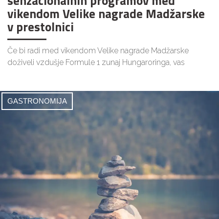
senzacionalnih programov med
vikendom Velike nagrade Madžarske
v prestolnici
Če bi radi med vikendom Velike nagrade Madžarske
doživeli vzdušje Formule 1 zunaj Hungaroringa, vas
GASTRONOMIJA