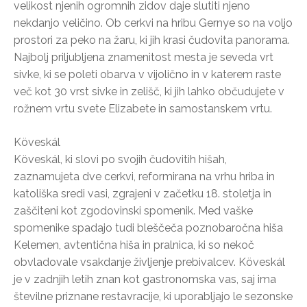
velikost njenih ogromnih zidov daje slutiti njeno
nekdanjo veličino. Ob cerkvi na hribu Gernye so na voljo
prostori za peko na žaru, ki jih krasi čudovita panorama.
Najbolj priljubljena znamenitost mesta je seveda vrt
sivke, ki se poleti obarva v vijolično in v katerem raste
več kot 30 vrst sivke in zelišč, ki jih lahko občudujete v
rožnem vrtu svete Elizabete in samostanskem vrtu.
Köveskál
Köveskál, ki slovi po svojih čudovitih hišah,
zaznamujeta dve cerkvi, reformirana na vrhu hriba in
katoliška sredi vasi, zgrajeni v začetku 18. stoletja in
zaščiteni kot zgodovinski spomenik. Med vaške
spomenike spadajo tudi bleščeča poznobaročna hiša
Kelemen, avtentična hiša in pralnica, ki so nekoč
obvladovale vsakdanje življenje prebivalcev. Köveskál
je v zadnjih letih znan kot gastronomska vas, saj ima
številne priznane restavracije, ki uporabljajo le sezonske