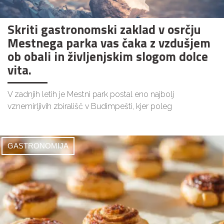
Skriti gastronomski zaklad v osrčju
Mestnega parka vas čaka z vzdušjem
ob obali in življenjskim slogom dolce
vita.
V zadnjih letih je Mestni park postal eno najbolj
vznemirljivih zbirališč v Budimpešti, kjer poleg
GASTRONOMIJA