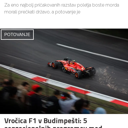
Za eno najbolj pričakovanih razstav poletja boste morda
morali prečkati državo, a potovanje je
POTOVANJE
Vročica F1 v Budimpešti: 5