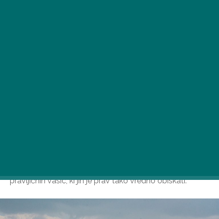
V Balatonskem višavju je veliko čudovitih krajev za
obisk, panoramskih razglednih točk, plaž in vinskih kleti,
vendar je poleg priljubljenih destinacij tudi veliko
pravljičnih vasic, ki jih je prav tako vredno obiskati.