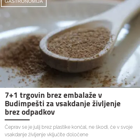
GASTRONOMIJA
7+1 trgovin brez embalaže v
Budimpešti za vsakdanje življenje
brez odpadkov
Čeprav se je julij brez plastike končal, ne škodi, če v svoje
vsakdanje življenje vključite določene