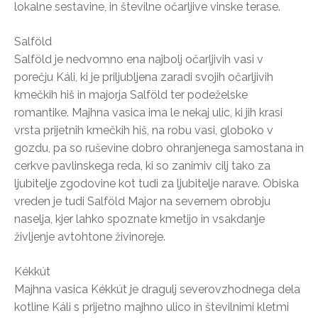
lokalne sestavine, in številne očarljive vinske terase.
Salföld
Salföld je nedvomno ena najbolj očarljivih vasi v
porečju Káli, ki je priljubljena zaradi svojih očarljivih
kmečkih hiš in majorja Salföld ter podeželske
romantike. Majhna vasica ima le nekaj ulic, ki jih krasi
vrsta prijetnih kmečkih hiš, na robu vasi, globoko v
gozdu, pa so ruševine dobro ohranjenega samostana in
cerkve pavlinskega reda, ki so zanimiv cilj tako za
ljubitelje zgodovine kot tudi za ljubitelje narave. Obiska
vreden je tudi Salföld Major na severnem obrobju
naselja, kjer lahko spoznate kmetijo in vsakdanje
življenje avtohtone živinoreje.
Kékkút
Majhna vasica Kékkút je dragulj severovzhodnega dela
kotline Káli s prijetno majhno ulico in številnimi kletmi