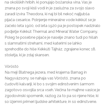
na okoliških hribih, ki ponujajo božanska vina. Vas je
znana po svoji kisli vodi in je zaslužna za svojo slavo
zaradi izvira Theodora, ki naj bi bil nekoč najljubša
pijača cesarice. Polnjenje mineralne vode kékkút se je
začelo leta 1900, od leta 1920 pa je postopek nadziralo
podjetje Kékkút Thermal and Mineral Water Company.
Poleg te posebne pijače je naselje znano tudi po hišah
s slamnatimi strehami, med katerimi se lahko
sprehodite do hiše Kékkúti Tájház, zgrajene konec 18.
stoletja, ki je zdaj skansen.
Vöröstó
Na meji Blatnega jezera, med krajema Barnag in
Nagyvázsony, se nahaja vas Vöröstó, znana po
čudoviti kalvariji, ki bo s svojim edinstvenim šarmom
zagotovo osvojila srca vseh. Večina te majhne vasice je
zgodovinski spomenik, razlog za to pa so njene hiše, ki
so izjemni primeri ljudske arhitekture, in so edinstvene.