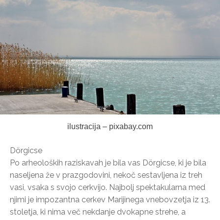
ilustracija – pixabay.com
Dörgicse
Po arheoloških raziskavah je bila vas Dörgicse, ki je bila
naseljena že v prazgodovini, nekoč sestavljena iz treh
vasi, vsaka s svojo cerkvijo. Najbolj spektakularna med
njimi je impozantna cerkev Marijinega vnebovzetja iz 13.
stoletja, ki nima več nekdanje dvokapne strehe, a