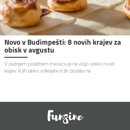
Novo v Budimpešti: 8 novih krajev za
obisk v avgustu
V zadnjem poletnem mesecu je na voljo veliko novih
krajev, ki jih lahko odkrijete in jih dodate na