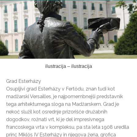
ilustracija – ilustracija
Grad Esterházy
Osupljivi grad Esterházy v Fertődu, znan tudi kot
madžarski Versailles, je najpomembnejši predstavnik
tega arhitekturnega sloga na Madžarskem. Grad je
nekoč služil kot osrednje prizorišče družabnih
dogodkov, rožnati vrt, ki je del impresivnega
francoskega vrta v kompleksu, pa sta leta 1908 uredila
princ Miklós IV Esterházy in njegova žena, grofica