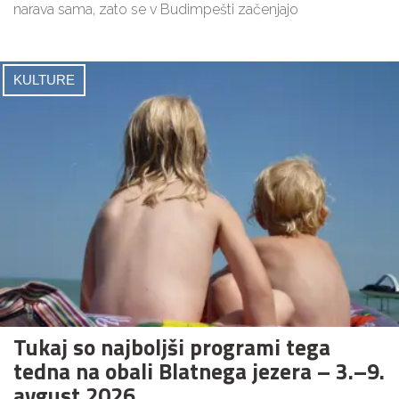
narava sama, zato se v Budimpešti začenjajo
KULTURE
Tukaj so najboljši programi tega
tedna na obali Blatnega jezera – 3.–9.
avgust 2026.