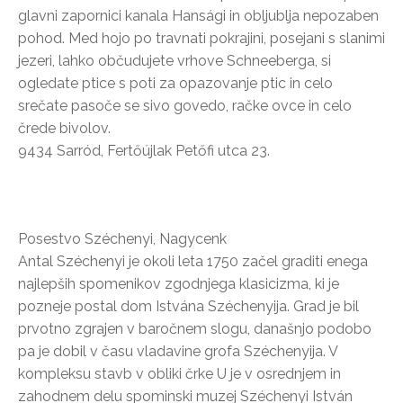
glavni zapornici kanala Hansági in obljublja nepozaben
pohod. Med hojo po travnati pokrajini, posejani s slanimi
jezeri, lahko občudujete vrhove Schneeberga, si
ogledate ptice s poti za opazovanje ptic in celo
srečate pasoče se sivo govedo, račke ovce in celo
črede bivolov.
9434 Sarród, Fertőújlak Petőfi utca 23.
Posestvo Széchenyi, Nagycenk
Antal Széchenyi je okoli leta 1750 začel graditi enega
najlepših spomenikov zgodnjega klasicizma, ki je
pozneje postal dom Istvána Széchenyija. Grad je bil
prvotno zgrajen v baročnem slogu, današnjo podobo
pa je dobil v času vladavine grofa Széchenyija. V
kompleksu stavb v obliki črke U je v osrednjem in
zahodnem delu spominski muzej Széchenyi István