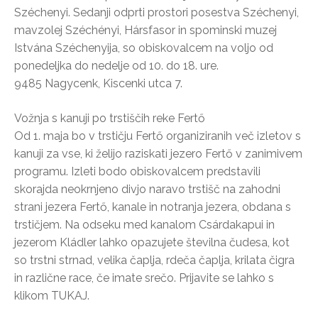
Széchenyi. Sedanji odprti prostori posestva Széchenyi,
mavzolej Széchényi, Hársfasor in spominski muzej
Istvána Széchenyija, so obiskovalcem na voljo od
ponedeljka do nedelje od 10. do 18. ure.
9485 Nagycenk, Kiscenki utca 7.
Vožnja s kanuji po trstiščih reke Fertő
Od 1. maja bo v trstičju Fertő organiziranih več izletov s
kanuji za vse, ki želijo raziskati jezero Fertő v zanimivem
programu. Izleti bodo obiskovalcem predstavili
skorajda neokrnjeno divjo naravo trstišč na zahodni
strani jezera Fertő, kanale in notranja jezera, obdana s
trstičjem. Na odseku med kanalom Csárdakapui in
jezerom Kládler lahko opazujete številna čudesa, kot
so trstni strnad, velika čaplja, rdeča čaplja, krilata čigra
in različne race, če imate srečo. Prijavite se lahko s
klikom TUKAJ.