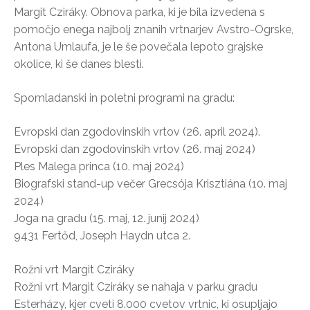
Margit Cziráky. Obnova parka, ki je bila izvedena s
pomočjo enega najbolj znanih vrtnarjev Avstro-Ogrske,
Antona Umlaufa, je le še povečala lepoto grajske
okolice, ki še danes blesti.
Spomladanski in poletni programi na gradu:
Evropski dan zgodovinskih vrtov (26. april 2024).
Evropski dan zgodovinskih vrtov (26. maj 2024)
Ples Malega princa (10. maj 2024)
Biografski stand-up večer Grecsója Krisztiána (10. maj
2024)
Joga na gradu (15. maj, 12. junij 2024)
9431 Fertőd, Joseph Haydn utca 2.
Rožni vrt Margit Cziráky
Rožni vrt Margit Cziráky se nahaja v parku gradu
Esterházy, kjer cveti 8.000 cvetov vrtnic, ki osupljajo