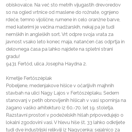
obiskovalce. Na več sto metrih vijugastih drevoredov
so na ogled vrtnice od maslene do rožnate, ognjeno
rdeče, temno vijolične, rumene in celo oranžne barve,
med katerimi je večina madžarskih, nekaj pa je tudi
nemških in angleških sort. Vrt odpre svoja vrata za
javnost vsako leto konec maja, natančen čas odprtja in
delovnega časa pa lahko najdete na spletni strani
gradu!
9431 Fertőd, ulica Josepha Haydna 2.
Kmetije Fertőszéplak
Pobeljene, medenjakove hišice v očarljivih majhnih
stavbah na ulici Nagy Lajos v Fertőszéplaku. Sedem
stanovanj v petih obnovljenih hišicah v vasi spominja na
žagano vaško arhitekturo iz 60.-70. let 19. stoletja.
Razstavni prostori v podeželskih hišah pripovedujejo o
lokalni zgodovini vasi. V hlevu hiše št. 33 lahko odkrijete
tudi dve industrijski relikviji iz Nagycenka: sejalnico za