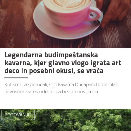
Legendarna budimpeštanska
kavarna, kjer glavno vlogo igrata art
deco in posebni okusi, se vrača
Kot smo že poročali, si je kavarna Dunapark to pomlad
privoščila kratek odmor, da bi s prenovljenim
POTOVANJE