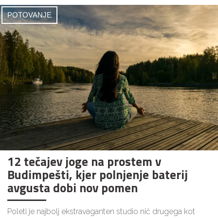
POTOVANJE
12 tečajev joge na prostem v
Budimpešti, kjer polnjenje baterij
avgusta dobi nov pomen
Poleti je najbolj ekstravaganten studio nič drugega kot