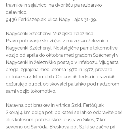
travnike in sejalnico, na dvorišču pa rezbarsko
delavnico.
9436 Fertőszéplak, ulica Nagy Lajos 31-39.
Nagycenki Széchenyi Muzejska železnica
Pravo potovanje skozi čas z muzejsko železnico
Nagycenki Széchenyi. Nostalgične parne lokomotive
vozijo od aprila do oktobra med gradom Széchenyi v
Nagycenki in železniško postajo v Infebozu. Vijugasta
proga, zgrajena med letoma 1970 in 1972, prevaža
potnike na 4 kilometrih. Ob koncih tedna in praznikih
dežurujejo otroci, obiskovalci pa lahko pod nadzorom
sami vozijo lokomotivo.
Naravna pot breskev in vrtnica Sziki, Fertőújlak
Skoraj 4 km dolga pot, po kateri se lahko odpravite peš
ali s kolesom, poteka skozi puščavo Sikes, 7 km
severno od Sarróda. Breskova pot Sziki se začne pri