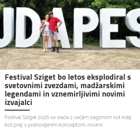
Festival Sziget bo letos eksplodiral s
svetovnimi zvezdami, madžarskimi
legendami in vznemirljivimi novimi
izvajalci
Festival Sziget 2026 se vrača z večjim zagonom kot kdaj
koli prej: s prenovljenim konceptom, novimi