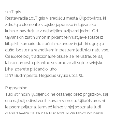
101Tigris
Restavracija 101Tigris v središču mesta Újlipótváros, ki
združuje elemente kitajske, japonske in tajvanske
kuhinje, navdušuje z najboljšimi azijskimi jedmi. Od
tajvanskih zlatih limon in pikantne hrustljave solate iz
kitajskih kumaric do sočnih rezancev in juh, ki ogrejejo
dušo, boste na raznolikem in pestrem jedilniku našli vse.
Če iščete bolj tradicionalne okuse, se ne ustrašite, saj
lahko namesto pikantne sezamove ali sojine svinjske
juhe izberete piščančjo juho.
1133 Budimpešta, Hegedűs Gyula utca 56.
Puppychino
Tudi štirinožni ljubljenčki ne ostanejo brez prigrizkov, saj
ena najbolj edinstvenih kavarn v mestu Újlipótváros ni
le psom prijazna, temveč lahko v njej spoznate tudi
člana zavetišča za pse Budaörs, ki ga lahko po nekaj