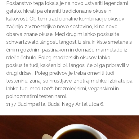
Poslanstvo tega lokala je na novo ustvariti legendarni
gelato, hkrati pa ohraniti tradicionalne okuse in
kakovost. Ob tem tradicionalne kombinacije okusov
začinijo z vznemirljivo novo sestavino, ki na novo
obarva znane okuse. Med drugim lahko poskusite
schwartzwald lángost, lángost iz sira in kisle smetane s
črnim gozdnim pastinakom in domačo marmelado iz
rdeče čebule. Poleg madžarskih okusov lahko
poskusite tudi, kakšen bi bil lángos, če bi ga pripravili v
drugi državi. Poleg prelivov je treba omeniti tudi
testenine: zunaj so hrustljave, znotraj mehke, izbirate pa
lahko tudi med 100% brezmlečnimi, veganskimi in
polnozrnatimi testeninami.
1137 Budimpešta, Budai Nagy Antal utca 6.