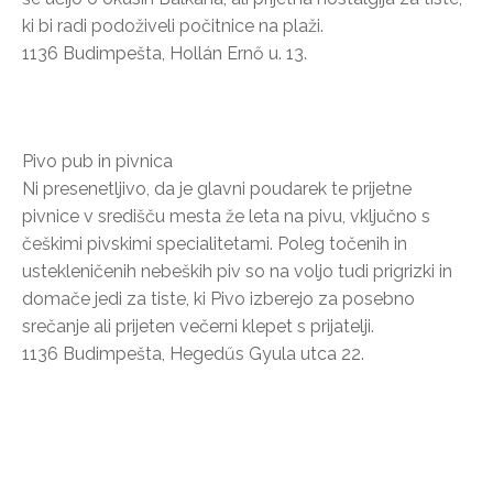
ki bi radi podoživeli počitnice na plaži.
1136 Budimpešta, Hollán Ernő u. 13.
Pivo pub in pivnica
Ni presenetljivo, da je glavni poudarek te prijetne
pivnice v središču mesta že leta na pivu, vključno s
češkimi pivskimi specialitetami. Poleg točenih in
ustekleničenih nebeških piv so na voljo tudi prigrizki in
domače jedi za tiste, ki Pivo izberejo za posebno
srečanje ali prijeten večerni klepet s prijatelji.
1136 Budimpešta, Hegedűs Gyula utca 22.