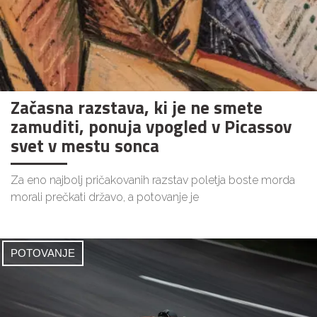
Začasna razstava, ki je ne smete
zamuditi, ponuja vpogled v Picassov
svet v mestu sonca
Za eno najbolj pričakovanih razstav poletja boste morda
morali prečkati državo, a potovanje je
POTOVANJE