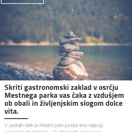
Skriti gastronomski zaklad v osrčju
Mestnega parka vas čaka z vzdušjem
ob obali in življenjskim slogom dolce
vita.
V zadnjih letih je Mestni park postal eno najbolj