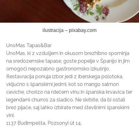
ilustracija – pixabay.com
UnoMas Tapas&Bar
UnoMas, ki z vzdušjem in okusom brezhibno spominja
na sredozemske tapase, goste popelje v Španijo in jim
omogoči nepozabno gastronomsko izkušnjo.
Restavracija ponuja izbor jedi z Iberskega polotoka,
vključno s španskimi jedmi, kot so mango salmon
ceviche, chorizo na rdečem vinu in španska krvavica ter
legendarni churros za sladico. Ne skrbite, da bi ostali
brez pijače, saj lahko izbirate med številnimi španskimi
vini.
1137 Budimpešta, Pozsonyi út 14.