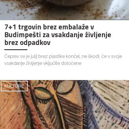
7+1 trgovin brez embalaže v
Budimpešti za vsakdanje življenje
brez odpadkov
Čeprav se je julij brez plastike končal, ne škodi, če v svoje
vsakdanje življenje vključite določene
KULTURE