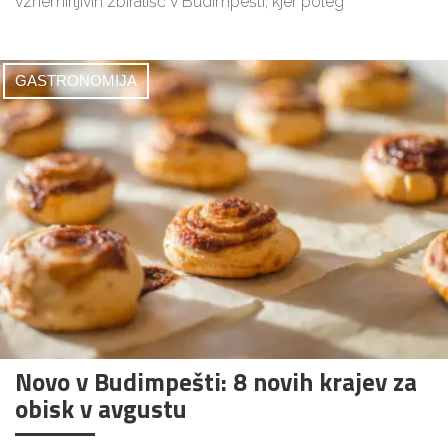
vznemirljivih zbirališč v Budimpešti, kjer poleg
GASTRONOMIJA
Novo v Budimpešti: 8 novih krajev za
obisk v avgustu