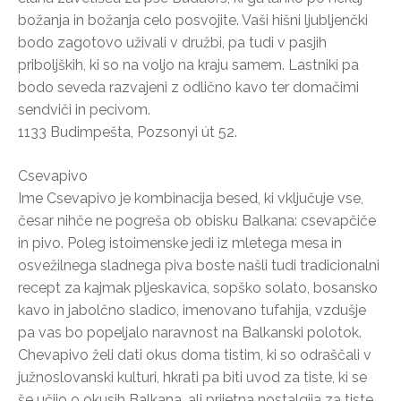
božanja in božanja celo posvojite. Vaši hišni ljubljenčki
bodo zagotovo uživali v družbi, pa tudi v pasjih
priboljških, ki so na voljo na kraju samem. Lastniki pa
bodo seveda razvajeni z odlično kavo ter domačimi
sendviči in pecivom.
1133 Budimpešta, Pozsonyi út 52.
Csevapivo
Ime Csevapivo je kombinacija besed, ki vključuje vse,
česar nihče ne pogreša ob obisku Balkana: csevapčiče
in pivo. Poleg istoimenske jedi iz mletega mesa in
osvežilnega sladnega piva boste našli tudi tradicionalni
recept za kajmak pljeskavica, sopško solato, bosansko
kavo in jabolčno sladico, imenovano tufahija, vzdušje
pa vas bo popeljalo naravnost na Balkanski polotok.
Chevapivo želi dati okus doma tistim, ki so odraščali v
južnoslovanski kulturi, hkrati pa biti uvod za tiste, ki se
še učijo o okusih Balkana, ali prijetna nostalgija za tiste,