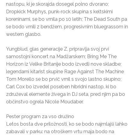
nastopu, ki je skorajda dosegel polno dvorano;
Dropkick Murphys, punk-rock skupina s keltskimi
koreninami, se bo vrnila po 10 letih; The Dead South pa
se bodo vrnili z bendžem, progresivnim bluegrassom in
western glasbo.
Yungblud, glas generacije Z, pripravlja svoj prvi
samostojni koncert na Madžarskem; Bring Me The
Horizon iz Velike Britanije bodo izvedli nove skladbe;
legendarni kitarist skupine Rage Against The Machine
Tom Morello se bo prvič vrnil s svojo lastno skupino;
Carl Cox bo izvedel poseben hibridni nastop, ki bo
združeval elemente živega in DJ seta, pred njim pa bo
občinstvo ogrela Nicole Moudaber.
Pester program za vso družino
Letos bosta dve priložnosti, ko se bodo najmlajši lahko
zabavali v parku: na otroškem vrtu maja bodo na