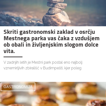
Skriti gastronomski zaklad v osrčju
Mestnega parka vas čaka z vzdušjem
ob obali in življenjskim slogom dolce
vita.
V zadnjih letih je Mestni park postal eno najbolj
vznemirljivih zbirališč v Budimpešti, kjer poleg
GASTRONOMIJA