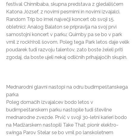
festival Chinnibaba, skupna predstava z gledališčem
Katona József, z novimi pesmimi in novimi izvajalci.
Random Trip bo imel največji koncert ob svoji 15.
obletnici; Analog Balaton se pripravlja na svoj prvi
samostojni koncert v parku; Quimby pa se bo v park
vrnil z rock’n’roll šovom. Poleg tega Park letos daje velik
poudarek tudi razvoju talentov, zato boste želeli priti
zgodaj, da boste ujeli nekaj odličnih prihajajočih skupin.
Mednarodni glavni nastopi na odru budimpeštanskega
parka
Poleg domačih izvajalcev bodo letos v
budimpeštanskem parku nastopile tudi številne
mednarodne zvezde. Prvič v svoji 30-letni karieri bodo
na Madžarskem nastopili Take That; pionir elektro-
swinga Parov Stelar se bo vrnil po lanskoletnem