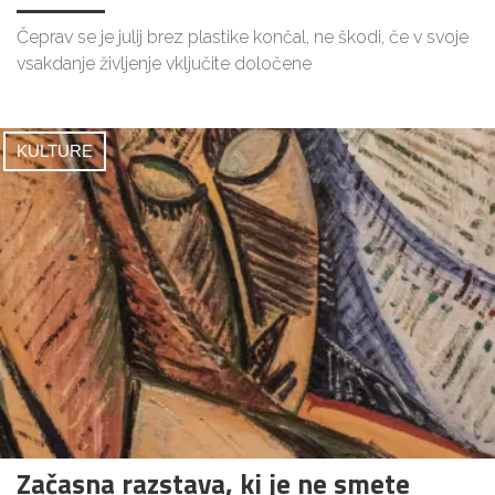
Čeprav se je julij brez plastike končal, ne škodi, če v svoje
vsakdanje življenje vključite določene
KULTURE
Začasna razstava, ki je ne smete