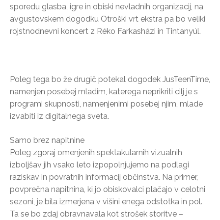
sporedu glasba, igre in obiski nevladnih organizacij, na
avgustovskem dogodku Otroški vrt ekstra pa bo veliki
rojstnodnevni koncert z Réko Farkasházi in Tintanyúl.
Poleg tega bo že drugič potekal dogodek JusTeenTime,
namenjen posebej mladim, katerega neprikriti cilj je s
programi skupnosti, namenjenimi posebej njim, mlade
izvabiti iz digitalnega sveta.
Samo brez napitnine
Poleg zgoraj omenjenih spektakularnih vizualnih
izboljšav jih vsako leto izpopolnjujemo na podlagi
raziskav in povratnih informacij občinstva. Na primer,
povprečna napitnina, ki jo obiskovalci plačajo v celotni
sezoni, je bila izmerjena v višini enega odstotka in pol.
Ta se bo zdaj obravnavala kot strošek storitve –