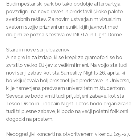
Budimpeštanski park bo tako obdobje afterpartyja
povzdignil na novo raven in predstavil široko paleto
svetlobnih rešitev. Za novim ustvarjalnim vizualnim
svetom stojijo priznani umetniki, ki jih javnost med
drugim že pozna s festivalov INOTA in Light Dome.
Stare in nove serije bazenov
A ne gre le za izdajo, ki se krepi: za gramofoni se bo
zvrstilo veliko DJ-jev z velikimi imeni. Na voljo sta tudi
novi seriji zabav, kot sta Surreality Nights 26. aprila, ki
bo vključevala bolj presenetljive predstave, in Universe,
ki je namenjena predvsem univerzitetnim študentom.
Seveda se bodo vrnili tudi priljubljeni zabave, kot sta
Tesco Disco in Lidocain Night. Letos bodo organizirane
tudi tri plesne zabave, ki bodo največji poletni folklorni
dogodki na prostem.
Nepogrešljivi koncerti na otvoritvenem vikendu (25.-27.