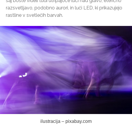
saj boste videli tudi utripajoče luči nad glavo, eterično
razsvetljavo, podobno aurori, in luči LED, ki prikazujejo
rastline v svetlečih barvah.
ilustracija – pixabay.com