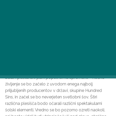
bo začela 25. aprila, organizatorji izkušnjo
kakovostnega nočnega dogajanja dopolnjujejo z
edinstvenimi vizualnimi učinki.
Inovacije so eden od stebrov stalne rasti
budimpeštanskega parka, kar velja za vsa področja
zabaviščnega kompleksa. Letos je v ospredju časovni
interval po koncertu, nočne zabave, kjer bodo
obiskovalci lahko doživeli spektakularne inovacije.
Neverjeten svetlobni šov po koncertih
Vsak dan programa se bo od 22. ure dalje
budimpeštanski park popolnoma spremenil – nočno
življenje se bo začelo z uvodom enega najbolj
priljubljenih producentov v državi, skupine Hundred
Sins, in začel se bo neverjeten svetlobni šov. Štiri
različna plesišča bodo očarali različni spektakularni
šolski elementi. Vredno se bo pozorno ozreti naokoli,