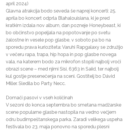
april 2024)
Glavna atrakcija bodo seveda še naprej koncerti: 25.
aprila bo koncert odprla Blahalouisiana, ki je pred
kratkim izdala nov album, dan pozneje Honeybeast, ki
bo občinstvo popeljala na popotovanje po svetu
žalostne in vesele pop glasbe, v soboto pa bo na
sporedu prava kurioziteta: Varuhi Rapgalaxy se združijo
v večeru rapa, trapa, hip hopa in pop glasbe novega
vala, na katerem bodo za mikrofon stopili najbolj vroči
obrazi scene – med njimi Sisi, 6363 in Saiid, ter najbolj
kul gostje presenečenja na sceni. Gostitelj bo Dávid
Miller. Sledila bo Party Necc.
Domači pasovi v vseh količinah
V sezoni do konca septembra bo smetana madžarske
scene popularne glasbe nastopila na vedno večjem
odru budimpeštanskega parka. Zaradi velikega uspeha
festivala bo 23. maja ponovno na sporedu plesni