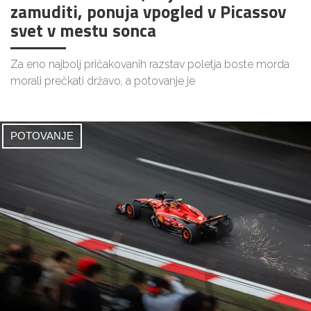
zamuditi, ponuja vpogled v Picassov
svet v mestu sonca
Za eno najbolj pričakovanih razstav poletja boste morda
morali prečkati državo, a potovanje je
POTOVANJE