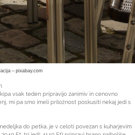
tracija – pixabay.com
h
kipa vsak teden pripravijo zanimiv in cenovno
, mi pa smo imeli priložnost poskusiti nekaj jedi s
ponedeljka do petka, je v celoti povezan s kuharjevim
 2940 Ft, tri jedi: 4140 Ft) pripravi hrano najboljše