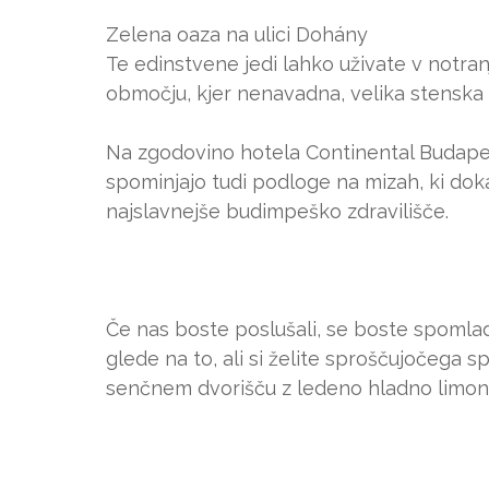
Zelena oaza na ulici Dohány
Te edinstvene jedi lahko uživate v notran
območju, kjer nenavadna, velika stenska 
Na zgodovino hotela Continental Budapes
spominjajo tudi podloge na mizah, ki dokaz
najslavnejše budimpeško zdravilišče.
Če nas boste poslušali, se boste spomladi
glede na to, ali si želite sproščujočega
senčnem dvorišču z ledeno hladno limona