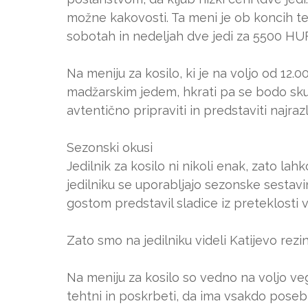
možne kakovosti. Ta meni je ob koncih ted
sobotah in nedeljah dve jedi za 5500 HUF,
Na meniju za kosilo, ki je na voljo od 1
madžarskim jedem, hkrati pa se bodo skuš
avtentično pripraviti in predstaviti najraz
Sezonski okusi
Jedilnik za kosilo ni nikoli enak, zato l
jedilniku se uporabljajo sezonske sestavi
gostom predstavil sladice iz preteklosti 
Zato smo na jedilniku videli Katijevo re
Na meniju za kosilo so vedno na voljo veg
tehtni in poskrbeti, da ima vsakdo posebn