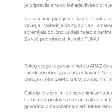
je pripravila ena od kuharjevih babic in j
Na seznamu pijač je veliko vin in koktajl
večerje, naslednja bo 25. aprila s Tamásom
spremljala odlično usklajena jed s petimi 
Za več podrobnosti kliknite TUKAJ.
Poleg vsega tega vas v hotelu ARAZ čaka 
zaradi posebnega vzdušja v kavarni Galle
ponuja široko paleto koktajlov, sadnih li
Galerija je s svojimi edinstvenimi arhitek
sprostitev, poslovna srečanja ali celo in
govorimo o nepozabnem arhitekturnem d