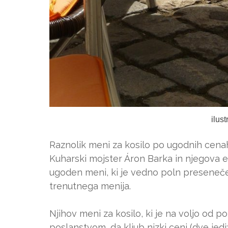
ilus
Raznolik meni za kosilo po ugodnih cena
Kuharski mojster Áron Barka in njegova e
ugoden meni, ki je vedno poln presenečenj
trenutnega menija.
Njihov meni za kosilo, ki je na voljo od 
poslanstvom, da kljub nizki ceni (dve jedi: