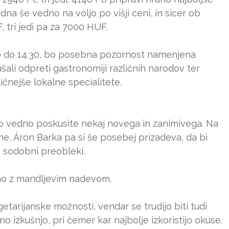
na še vedno na voljo po višji ceni, in sicer ob
 tri jedi pa za 7000 HUF.
2.00 do 14.30, bo posebna pozornost namenjena
ali odpreti gastronomiji različnih narodov ter
ličnejše lokalne specialitete.
ahko vedno poskusite nekaj novega in zanimivega. Na
ne, Áron Barka pa si še posebej prizadeva, da bi
v sodobni preobleki.
zino z mandljevim nadevom.
etarijanske možnosti, vendar se trudijo biti tudi
o izkušnjo, pri čemer kar najbolje izkoristijo okuse.