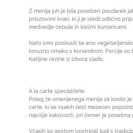
Z menija juh je bila poseben poudarek j
pršutovimi kraki, ki ji je sledil odlično pr
medvedje čebule in kislimi kumaricami.
Nato smo poskusili še eno vegetarijansko 
koruzno omako s koriandrom. Porcije so b
Katijine rezine iz izbora sladic.
Á la carte specialitete
Poleg že omenjenega menija za kosilo je v
carte, ki se vsakih šest mesecev popol
najvišje kakovosti, pri čemer je posebna
Včasih so gostom postregli tudi s tradici