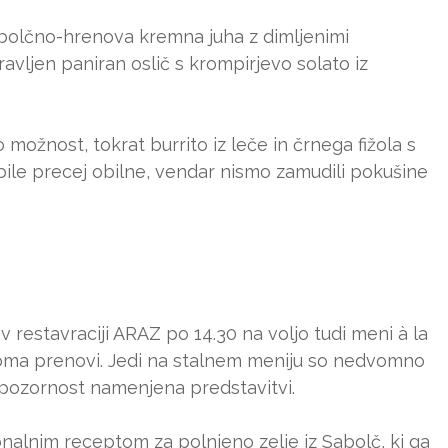
abolčno-hrenova kremna juha z dimljenimi
ipravljen paniran oslič s krompirjevo solato iz
možnost, tokrat burrito iz leče in črnega fižola s
ile precej obilne, vendar nismo zamudili pokušine
 restavraciji ARAZ po 14.30 na voljo tudi meni à la
noma prenovi. Jedi na stalnem meniju so nedvomno
 pozornost namenjena predstavitvi.
onalnim receptom za polnjeno zelje iz Sabolč, ki ga