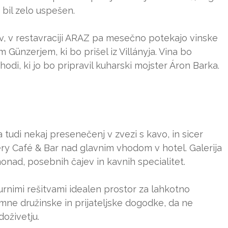
e bil zelo uspešen.
ov, v restavraciji ARAZ pa mesečno potekajo vinske
 Günzerjem, ki bo prišel iz Villányja. Vina bo
hodi, ki jo bo pripravil kuharski mojster Áron Barka.
tudi nekaj presenečenj v zvezi s kavo, in sicer
ry Café & Bar nad glavnim vhodom v hotel. Galerija
monad, posebnih čajev in kavnih specialitet.
turnimi rešitvami idealen prostor za lahkotno
timne družinske in prijateljske dogodke, da ne
oživetju.