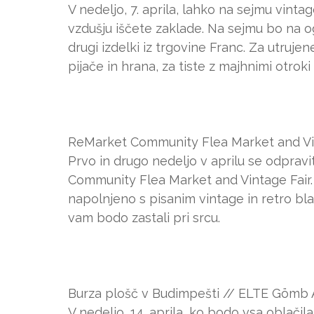
V nedeljo, 7. aprila, lahko na sejmu vint
vzdušju iščete zaklade. Na sejmu bo na o
drugi izdelki iz trgovine Franc. Za utruje
pijače in hrana, za tiste z majhnimi otroki
ReMarket Community Flea Market and Vintag
Prvo in drugo nedeljo v aprilu se odprav
Community Flea Market and Vintage Fair. K
napolnjeno s pisanim vintage in retro bl
vam bodo zastali pri srcu.
Burza plošč v Budimpešti // ELTE Gömb Au
V nedeljo, 14. aprila, ko bodo vsa oblači