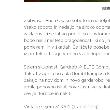
ilus
Zsibvásár Buda (vsako soboto in nedeljo)
Vsako soboto in nedeljo na široko odprta
zakladov, ki se lahko pripeljejo z avtomob
bodo našli nešteto dragocenosti, ki so jih
ponjavami in v škatlah. Če iščete posebe
iz preteklosti, si je vredno vzeti dopoldne
Sejem skupnosti Gardrób // ELTE Gömb Aula
Trikrat v aprilu bo aula Gömbl kampusa 
čakajo na nov dom in novo garderobo. Na 
aprila ponovno iskali nove lastnike za k
čevlje, torbice in nakit.
Vintage sejem // KAZI (7. april 2024)