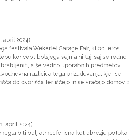
 april 2024)
a festivala Wekerlei Garage Fair, ki bo letos
lepu koncept bolšjega sejma ni tuj, saj se redno
, obrabljenih, a še vedno uporabnih predmetov.
dvodnevna različica tega prizadevanja, kjer se
išča do dvorišča ter iščejo in se vračajo domov z
1. april 2024)
i mogla biti bolj atmosferična kot obrežje potoka