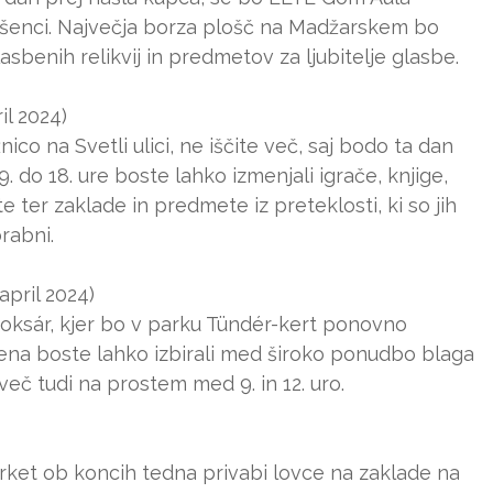
ušenci. Največja borza plošč na Madžarskem bo
lasbenih relikvij in predmetov za ljubitelje glasbe.
il 2024)
nico na Svetli ulici, ne iščite več, saj bodo ta dan
. do 18. ure boste lahko izmenjali igrače, knjige,
ter zaklade in predmete iz preteklosti, ki so jih
rabni.
april 2024)
roksár, kjer bo v parku Tündér-kert ponovno
mena boste lahko izbirali med široko ponudbo blaga
mveč tudi na prostem med 9. in 12. uro.
rket ob koncih tedna privabi lovce na zaklade na