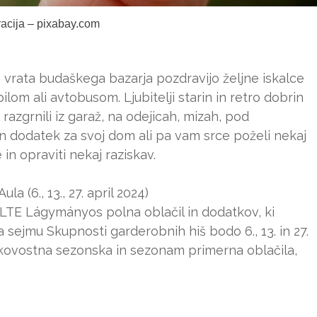
tracija – pixabay.com
 vrata budaškega bazarja pozdravijo željne iskalce
ilom ali avtobusom. Ljubitelji starin in retro dobrin
 razgrnili iz garaž, na odejicah, mizah, pod
n dodatek za svoj dom ali pa vam srce poželi nekaj
 in opraviti nekaj raziskav.
 (6., 13., 27. april 2024)
ELTE Lágymányos polna oblačil in dodatkov, ki
sejmu Skupnosti garderobnih hiš bodo 6., 13. in 27.
akovostna sezonska in sezonam primerna oblačila,