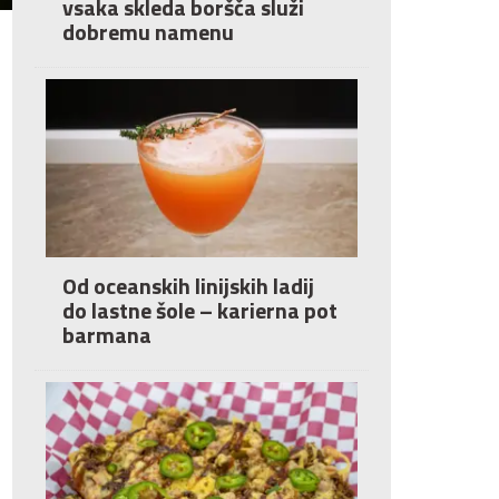
vsaka skleda boršča služi
dobremu namenu
Od oceanskih linijskih ladij
do lastne šole – karierna pot
barmana