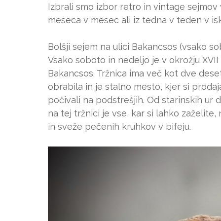
Izbrali smo izbor retro in vintage sejmov v
meseca v mesec ali iz tedna v teden v is
Bolšji sejem na ulici Bakancsos (vsako so
Vsako soboto in nedeljo je v okrožju XVII 
Bakancsos. Tržnica ima več kot dve desetl
obrabila in je stalno mesto, kjer si prodaj
počivali na podstrešjih. Od starinskih ur d
na tej tržnici je vse, kar si lahko zaželi
in sveže pečenih kruhkov v bifeju.