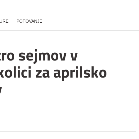
URE
POTOVANJE
tro sejmov v
olici za aprilsko
v