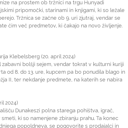
 mize na prostem ob tržnici na trgu Hunyadi
jskimi pripomočki, starinami in knjigami, ki so ležale
rejo. Tržnica se začne ob 9. uri zjutraj, vendar se
date čim več predmetov, ki čakajo na novo življenje.
rija Klebelsberg (20. april 2024)
 zabavni bolšji sejem, vendar tokrat v kulturni kuriji
a od 8. do 13. ure, kupcem pa bo ponudila blago in
ožja II, ter nekdanje predmete, na katerih se nabira
il 2024)
lišču Dunakeszi polna starega pohištva, igrač,
ter smeti, ki so namenjene zbiranju prahu. Ta konec
njega popoldneva, se pogovorite s prodajalci in