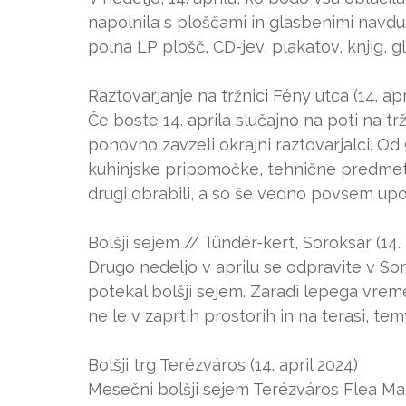
napolnila s ploščami in glasbenimi navd
polna LP plošč, CD-jev, plakatov, knjig, g
Raztovarjanje na tržnici Fény utca (14. apr
Če boste 14. aprila slučajno na poti na trž
ponovno zavzeli okrajni raztovarjalci. Od 9
kuhinjske pripomočke, tehnične predmete 
drugi obrabili, a so še vedno povsem upo
Bolšji sejem // Tündér-kert, Soroksár (14. 
Drugo nedeljo v aprilu se odpravite v So
potekal bolšji sejem. Zaradi lepega vre
ne le v zaprtih prostorih in na terasi, te
Bolšji trg Terézváros (14. april 2024)
Mesečni bolšji sejem Terézváros Flea Ma