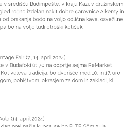
age v središču Budimpešte, v kraju Kazi, v družinskem
gled ročno izdelan nakit dobre čarovnice Alkemy in
ne od brskanja bodo na voljo odlična kava, osvežilne
 pa bo na voljo tudi otroški kotiček.
e Fair (7., 14. april 2024)
ite v Budafoki út 70 na odprtje sejma ReMarket
ot veleva tradicija, bo dvorišče med 10. in 17. uro
agom, pohištvom, okrasjem za dom in zakladi, ki
la (14. april 2024)
la dan prej našla kupca, se bo ELTE Göm Aula