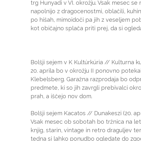
trg Hunyadi v VI. okrožju. Vsak mesec se
napolnijo z dragocenostmi, oblačili, kuhin
po hišah, mimoidoči pa jih z veseljem pobe
kot običajno splača priti prej, da si ogle
Bolšji sejem v K Kultúrkúria // Kulturna ku
20. aprila bo v okrožju II ponovno potekal
Klebelsberg. Garažna razprodaja bo odprt
predmete, ki so jih zavrgli prebivalci okr
prah, a iščejo nov dom.
Bolšji sejem Kacatos // Dunakeszi (20. apr
Vsak mesec ob sobotah bo tržnica na leta
knjig, starin, vintage in retro draguljev 
tedna si lahko ponudbo ogledate do zgod