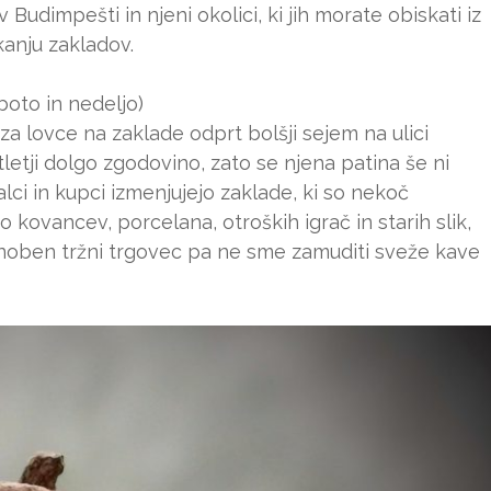
 Budimpešti in njeni okolici, ki jih morate obiskati iz
kanju zakladov.
boto in nedeljo)
za lovce na zaklade odprt bolšji sejem na ulici
etji dolgo zgodovino, zato se njena patina še ni
alci in kupci izmenjujejo zaklade, ki so nekoč
o kovancev, porcelana, otroških igrač in starih slik,
te, noben tržni trgovec pa ne sme zamuditi sveže kave