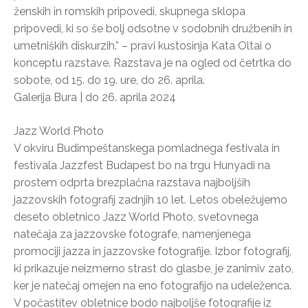
ženskih in romskih pripovedi, skupnega sklopa
pripovedi, ki so še bolj odsotne v sodobnih družbenih in
umetniških diskurzih.” – pravi kustosinja Kata Oltai o
konceptu razstave. Razstava je na ogled od četrtka do
sobote, od 15. do 19. ure, do 26. aprila.
Galerija Bura | do 26. aprila 2024
Jazz World Photo
V okviru Budimpeštanskega pomladnega festivala in
festivala Jazzfest Budapest bo na trgu Hunyadi na
prostem odprta brezplačna razstava najboljših
jazzovskih fotografij zadnjih 10 let. Letos obeležujemo
deseto obletnico Jazz World Photo, svetovnega
natečaja za jazzovske fotografe, namenjenega
promociji jazza in jazzovske fotografije. Izbor fotografij,
ki prikazuje neizmerno strast do glasbe, je zanimiv zato,
ker je natečaj omejen na eno fotografijo na udeleženca.
V počastitev obletnice bodo najboljše fotografije iz