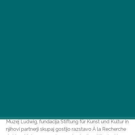
Različne razstave bodo to pomlad popestrile
vsakdanje življenje v Budimpešti. Aprila lahko izbirate
med razstavami sodobne umetnosti, brezplačnimi
programi in zanimivimi fotogalerijami!
À la Recherche de Vera Molnar
Muzej Ludwig, fundacija Stiftung für Kunst und Kultur in
njihovi partnerji skupaj gostijo razstavo À la Recherche