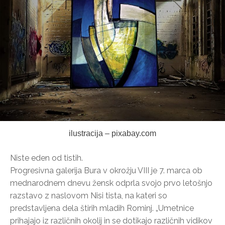
ilustracija – pixabay.com
Niste eden od tistih.
Progresivna galerija Bura v okrožju VIII je 7. marca ob
mednarodnem dnevu žensk odprla svojo prvo letošnjo
razstavo z naslovom Nisi tista, na kateri so
predstavljena dela štirih mladih Rominj. „Umetnice
prihajajo iz različnih okolij in se dotikajo različnih vidikov