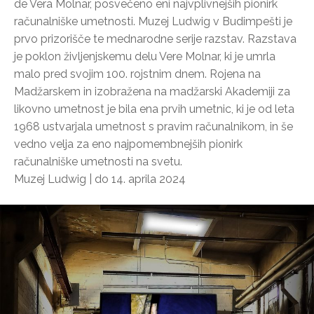
de Vera Molnar, posvečeno eni najvplivnejših pionirk
računalniške umetnosti. Muzej Ludwig v Budimpešti je
prvo prizorišče te mednarodne serije razstav. Razstava
je poklon življenjskemu delu Vere Molnar, ki je umrla
malo pred svojim 100. rojstnim dnem. Rojena na
Madžarskem in izobražena na madžarski Akademiji za
likovno umetnost je bila ena prvih umetnic, ki je od leta
1968 ustvarjala umetnost s pravim računalnikom, in še
vedno velja za eno najpomembnejših pionirk
računalniške umetnosti na svetu.
Muzej Ludwig | do 14. aprila 2024