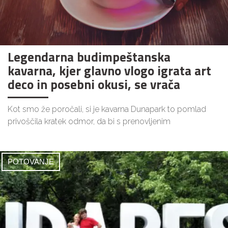
Legendarna budimpeštanska
kavarna, kjer glavno vlogo igrata art
deco in posebni okusi, se vrača
Kot smo že poročali, si je kavarna Dunapark to pomlad
privoščila kratek odmor, da bi s prenovljenim
POTOVANJE