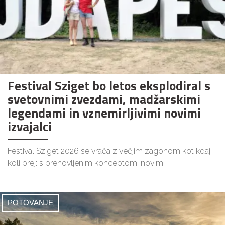
Festival Sziget bo letos eksplodiral s
svetovnimi zvezdami, madžarskimi
legendami in vznemirljivimi novimi
izvajalci
Festival Sziget 2026 se vrača z večjim zagonom kot kdaj
koli prej: s prenovljenim konceptom, novimi
POTOVANJE