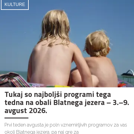
KULTURE
Tukaj so najboljši programi tega
tedna na obali Blatnega jezera – 3.–9.
avgust 2026.
Prvi teden avgusta je poln vznemirljivih programov za vas
okoli Blatnega jezera, pa naj gre za