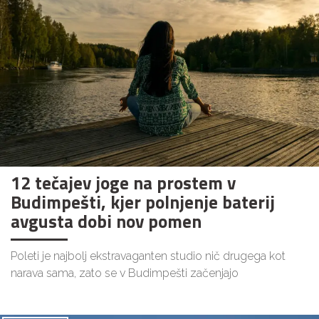
12 tečajev joge na prostem v
Budimpešti, kjer polnjenje baterij
avgusta dobi nov pomen
Poleti je najbolj ekstravaganten studio nič drugega kot
narava sama, zato se v Budimpešti začenjajo