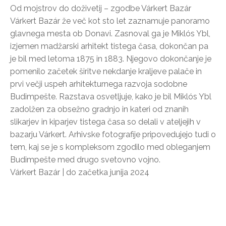
Od mojstrov do doživetij – zgodbe Várkert Bazár
Várkert Bazár že več kot sto let zaznamuje panoramo
glavnega mesta ob Donavi. Zasnoval ga je Miklós Ybl,
izjemen madžarski arhitekt tistega časa, dokončan pa
je bil med letoma 1875 in 1883. Njegovo dokončanje je
pomenilo začetek širitve nekdanje kraljeve palače in
prvi večji uspeh arhitekturnega razvoja sodobne
Budimpešte. Razstava osvetljuje, kako je bil Miklós Ybl
zadolžen za obsežno gradnjo in kateri od znanih
slikarjev in kiparjev tistega časa so delali v ateljejih v
bazarju Várkert. Arhivske fotografije pripovedujejo tudi o
tem, kaj se je s kompleksom zgodilo med obleganjem
Budimpešte med drugo svetovno vojno.
Várkert Bazár | do začetka junija 2024