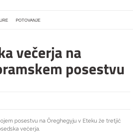
URE
POTOVANJE
ka večerja na
oramskem posestvu
svojem posestvu na Öreghegyju v Eteku že tretjič
sosedska večerja.