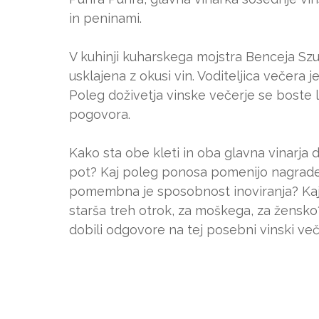
in peninami.
V kuhinji kuharskega mojstra Benceja Szu
usklajena z okusi vin. Voditeljica večera j
Poleg doživetja vinske večerje se boste 
pogovora.
Kako sta obe kleti in oba glavna vinarja 
pot? Kaj poleg ponosa pomenijo nagrade
pomembna je sposobnost inoviranja? Kaj 
starša treh otrok, za moškega, za žensko
dobili odgovore na tej posebni vinski veče