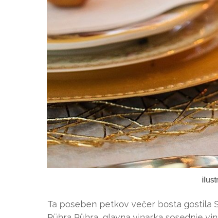
ilus
Ta poseben petkov večer bosta gostila Sá
Pühra Pühra, glavna vinarka sosednje vins