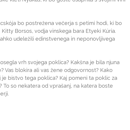
cskója bo postrežena večerja s petimi hodi, ki bo
e Kitty Borsos, vodja vinskega bara Etyeki Kúria.
lahko udeležili edinstvenega in neponovljivega
dosegla vrh svojega poklica? Kakšna je bila njuna
? Vas blokira ali vas žene odgovornost? Kako
je bistvo tega poklica? Kaj pomeni ta poklic za
? To so nekatera od vprašanj, na katera boste
rji.