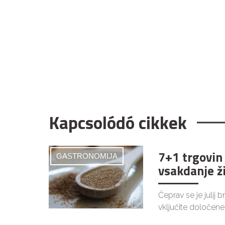
Kapcsolódó cikkek
7+1 trgovin
GASTRONOMIJA
vsakdanje ž
Čeprav se je julij 
vključite določene