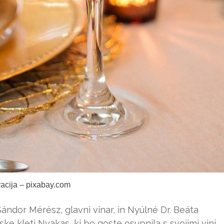
tracija – pixabay.com
ndor Mérész, glavni vinar, in Nyúlné Dr. Beáta
ke kleti Nyakas, ki bo goste osupnila s svojimi vini