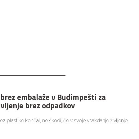
 brez embalaže v Budimpešti za
ivljenje brez odpadkov
brez plastike končal, ne škodi, če v svoje vsakdanje življenje