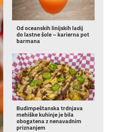
Od oceanskih linijskih ladij
do lastne šole – karierna pot
barmana
Budimpeštanska trdnjava
mehiške kuhinje je bila
obogatena z nenavadnim
priznanjem