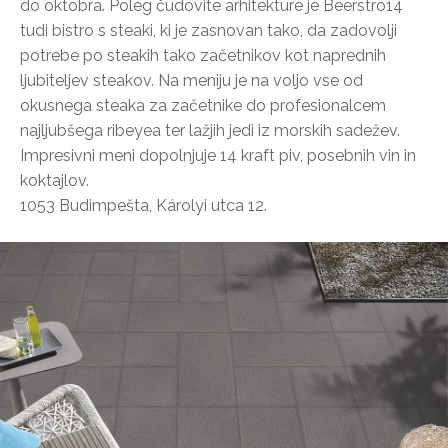
do oktobra. Poleg čudovite arhitekture je Beerstro14
tudi bistro s steaki, ki je zasnovan tako, da zadovolji
potrebe po steakih tako začetnikov kot naprednih
ljubiteljev steakov. Na meniju je na voljo vse od
okusnega steaka za začetnike do profesionalcem
najljubšega ribeyea ter lažjih jedi iz morskih sadežev.
Impresivni meni dopolnjuje 14 kraft piv, posebnih vin in
koktajlov.
1053 Budimpešta, Károlyi utca 12.