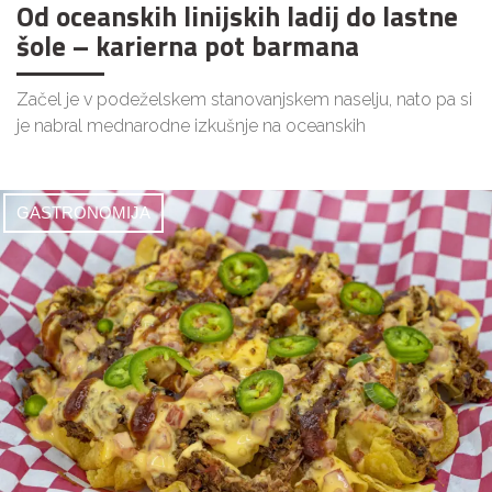
Od oceanskih linijskih ladij do lastne
šole – karierna pot barmana
Začel je v podeželskem stanovanjskem naselju, nato pa si
je nabral mednarodne izkušnje na oceanskih
GASTRONOMIJA