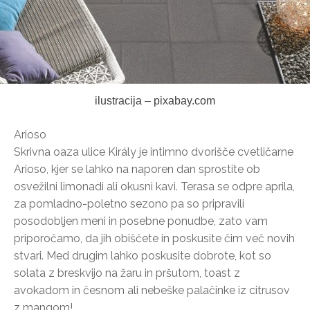
ilustracija – pixabay.com
Arioso
Skrivna oaza ulice Király je intimno dvorišče cvetličarne
Arioso, kjer se lahko na naporen dan sprostite ob
osvežilni limonadi ali okusni kavi. Terasa se odpre aprila,
za pomladno-poletno sezono pa so pripravili
posodobljen meni in posebne ponudbe, zato vam
priporočamo, da jih obiščete in poskusite čim več novih
stvari. Med drugim lahko poskusite dobrote, kot so
solata z breskvijo na žaru in pršutom, toast z
avokadom in česnom ali nebeške palačinke iz citrusov
z mangom!