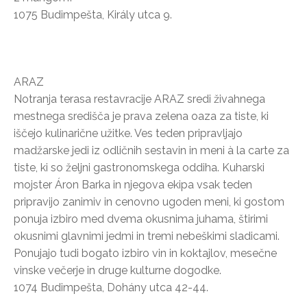
1075 Budimpešta, Király utca 9.
ARAZ
Notranja terasa restavracije ARAZ sredi živahnega
mestnega središča je prava zelena oaza za tiste, ki
iščejo kulinarične užitke. Ves teden pripravljajo
madžarske jedi iz odličnih sestavin in meni à la carte za
tiste, ki so željni gastronomskega oddiha. Kuharski
mojster Áron Barka in njegova ekipa vsak teden
pripravijo zanimiv in cenovno ugoden meni, ki gostom
ponuja izbiro med dvema okusnima juhama, štirimi
okusnimi glavnimi jedmi in tremi nebeškimi sladicami.
Ponujajo tudi bogato izbiro vin in koktajlov, mesečne
vinske večerje in druge kulturne dogodke.
1074 Budimpešta, Dohány utca 42-44.