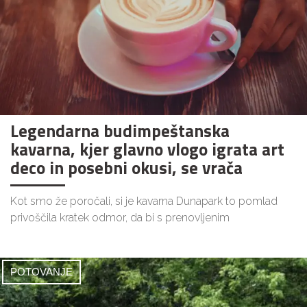
Legendarna budimpeštanska
kavarna, kjer glavno vlogo igrata art
deco in posebni okusi, se vrača
Kot smo že poročali, si je kavarna Dunapark to pomlad
privoščila kratek odmor, da bi s prenovljenim
POTOVANJE