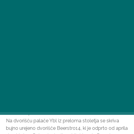
Mnogi se morda ne zavedajo, kako posebno je mestno
središče, ki je živahno podnevi in ponoči. Tukaj je nekaj
skrivnih oaz, ki jih lahko najdete, če ste dovolj
radovedni!
Beerstro14
Na dvorišču palače Ybl iz preloma stoletja se skriva
bujno urejeno dvorišče Beerstro14, ki je odprto od aprila