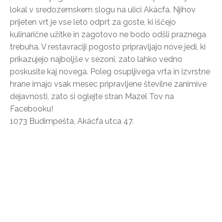
lokal v sredozemskem slogu na ulici Akácfa. Njihov
prijeten vrt je vse leto odprt za goste, ki iščejo
kulinarične užitke in zagotovo ne bodo odšli praznega
trebuha. V restavraciji pogosto pripravljajo nove jedi, ki
prikazujejo najboljše v sezoni, zato lahko vedno
poskusite kaj novega. Poleg osupljivega vrta in izvrstne
hrane imajo vsak mesec pripravljene številne zanimive
dejavnosti, zato si oglejte stran Mazel Tov na
Facebooku!
1073 Budimpešta, Akácfa utca 47.