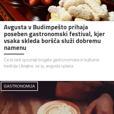
Avgusta v Budimpešto prihaja
poseben gastronomski festival, kjer
vsaka skleda boršča služi dobremu
namenu
Če bi radi spoznali bogate gastronomske in kulturne
tradicije Ukrajine, se 15. avgusta splača
GASTRONOMIJA