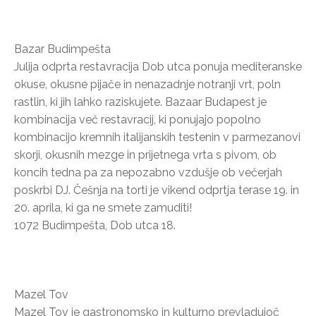
Bazar Budimpešta
Julija odprta restavracija Dob utca ponuja mediteranske
okuse, okusne pijače in nenazadnje notranji vrt, poln
rastlin, ki jih lahko raziskujete. Bazaar Budapest je
kombinacija več restavracij, ki ponujajo popolno
kombinacijo kremnih italijanskih testenin v parmezanovi
skorji, okusnih mezge in prijetnega vrta s pivom, ob
koncih tedna pa za nepozabno vzdušje ob večerjah
poskrbi DJ. Češnja na torti je vikend odprtja terase 19. in
20. aprila, ki ga ne smete zamuditi!
1072 Budimpešta, Dob utca 18.
Mazel Tov
Mazel Tov je gastronomsko in kulturno prevladujoč