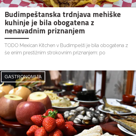
Budimpeštanska trdnjava mehiške
kuhinje je bila obogatena z
nenavadnim priznanjem
TODO Mexican Kitchen v Budimpešti je bila obogatena z
še enim prestižnim strokovnim priznanjem: po
GASTRONOMIJA