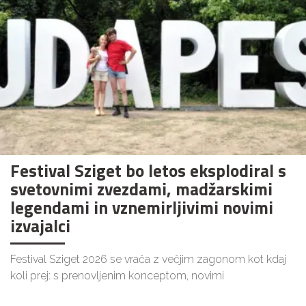
Festival Sziget bo letos eksplodiral s
svetovnimi zvezdami, madžarskimi
legendami in vznemirljivimi novimi
izvajalci
Festival Sziget 2026 se vrača z večjim zagonom kot kdaj
koli prej: s prenovljenim konceptom, novimi