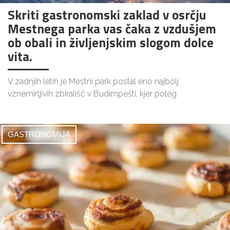
Skriti gastronomski zaklad v osrčju
Mestnega parka vas čaka z vzdušjem
ob obali in življenjskim slogom dolce
vita.
V zadnjih letih je Mestni park postal eno najbolj
vznemirljivih zbirališč v Budimpešti, kjer poleg
GASTRONOMIJA