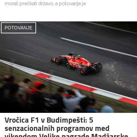
morali prečkati državo, a potovanje je
POTOVANJE
Vročica F1 v Budimpešti: 5
senzacionalnih programov med
vikendom Velike nagrade Madžarske