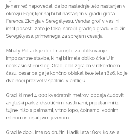
je namreč napovedal, da bo naslednje leto nastanjen v
okrožju Fejér, kjer naj bi bil nastanjen v gradu grofa
Ferenca Zichyja v Seregélyesu. Vendar grof v vasi ni
imel posesti, zato je takoj naročil gradnjo gradu v bližini
Seregélyesa, primernega za sprejem cesarja.
Mihály Pollack je dobil naročilo za oblikovanje
impozantne stavbe, ki naj bi imela obliko črke U in
neoklasicistični slog. Grad je bil zgrajen v rekordnem
času, cesar pa ga je končno obiskal šele leta 1826, ko je
dve noči preživel v spalnici v pritličju.
Grad, ki meri 4 000 kvadratnih metrov, obdaja čudovit
angleški park z eksotičnimi rastlinami, pripeljanimi iz
tujine, hišo s palmami, vrtno lopo, čolnarno, vodnim
mlinom in očarljivim jezerom.
Grad je dobil ime po družini Hadik leta 1893, ko se je