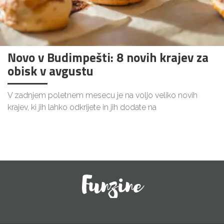
Novo v Budimpešti: 8 novih krajev za
obisk v avgustu
V zadnjem poletnem mesecu je na voljo veliko novih
krajev, ki jih lahko odkrijete in jih dodate na