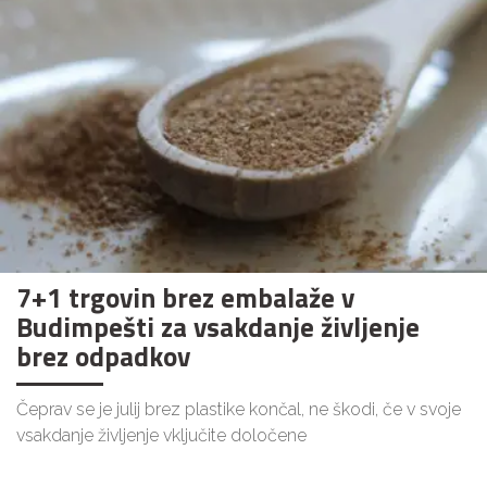
7+1 trgovin brez embalaže v
Budimpešti za vsakdanje življenje
brez odpadkov
Čeprav se je julij brez plastike končal, ne škodi, če v svoje
vsakdanje življenje vključite določene