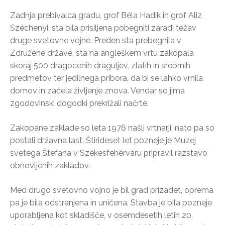
Zadnja prebivalca gradu, grof Béla Hadik in grof Aliz
Széchenyi, sta bila prisiljena pobegniti zaradi težav
druge svetovne vojne. Preden sta prebegnila v
Združene države, sta na angleškem vrtu zakopala
skoraj 500 dragocenih draguljev, zlatih in srebrnih
predmetov ter jedilnega pribora, da bi se lahko vrnila
domov in začela življenje znova. Vendar so jima
zgodovinski dogodki prekrižali načrte.
Zakopane zaklade so leta 1976 našli vrtnarji, nato pa so
postali državna last. Štirideset let pozneje je Muzej
svetega Štefana v Székesfehérváru pripravil razstavo
obnovljenih zakladov.
Med drugo svetovno vojno je bil grad prizadet, oprema
pa je bila odstranjena in uničena. Stavba je bila pozneje
uporabljena kot skladišče, v osemdesetih letih 20.