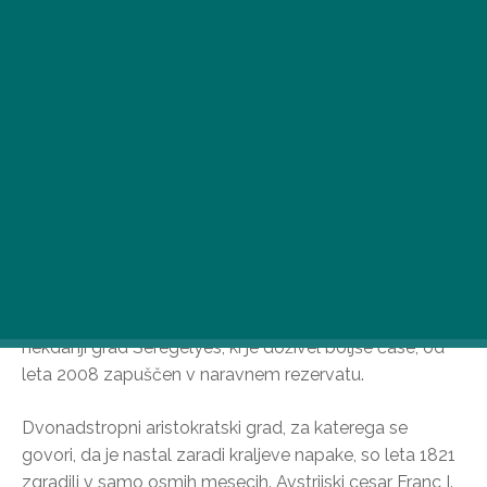
Le nekaj kilometrov od mesta Székesfehérvár je
nekdanji grad Seregélyes, ki je doživel boljše čase, od
leta 2008 zapuščen v naravnem rezervatu.
Dvonadstropni aristokratski grad, za katerega se
govori, da je nastal zaradi kraljeve napake, so leta 1821
zgradili v samo osmih mesecih. Avstrijski cesar Franc I.