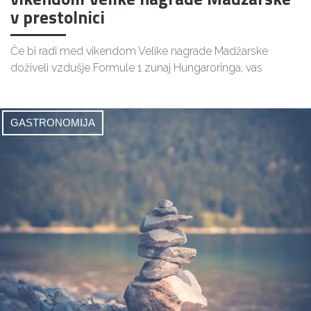
v prestolnici
Če bi radi med vikendom Velike nagrade Madžarske
doživeli vzdušje Formule 1 zunaj Hungaroringa, vas
GASTRONOMIJA