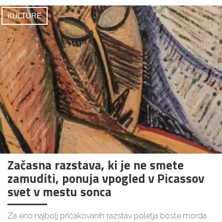
KULTURE
Začasna razstava, ki je ne smete
zamuditi, ponuja vpogled v Picassov
svet v mestu sonca
Za eno najbolj pričakovanih razstav poletja boste morda