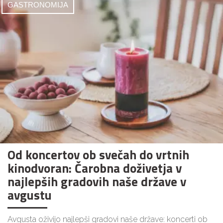
GASTRONOMIJA
Od koncertov ob svečah do vrtnih
kinodvoran: Čarobna doživetja v
najlepših gradovih naše države v
avgustu
Avgusta oživijo najlepši gradovi naše države: koncerti ob