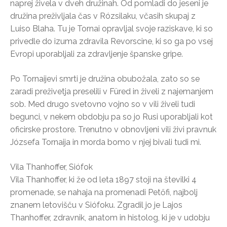
naprej živela v dveh družinah. Od pomladi do jeseni je
družina preživljala čas v Rózsilaku, včasih skupaj z
Luiso Blaha. Tu je Tornai opravljal svoje raziskave, ki so
privedle do izuma zdravila Revorscine, ki so ga po vsej
Evropi uporabljali za zdravljenje španske gripe.
Po Tornaijevi smrti je družina obubožala, zato so se
zaradi preživetja preselili v Füred in živeli z najemanjem
sob. Med drugo svetovno vojno so v vili živeli tudi
begunci, v nekem obdobju pa so jo Rusi uporabljali kot
oficirske prostore. Trenutno v obnovljeni vili živi pravnuk
Józsefa Tornaija in morda bomo v njej bivali tudi mi.
Vila Thanhoffer, Siófok
Vila Thanhoffer, ki že od leta 1897 stoji na številki 4
promenade, se nahaja na promenadi Petőfi, najbolj
znanem letovišču v Siófoku. Zgradil jo je Lajos
Thanhoffer, zdravnik, anatom in histolog, ki je v udobju