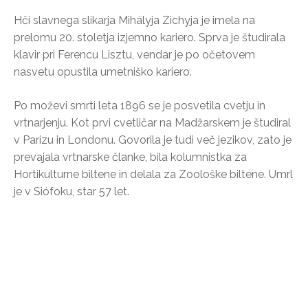
Hči slavnega slikarja Mihályja Zichyja je imela na
prelomu 20. stoletja izjemno kariero. Sprva je študirala
klavir pri Ferencu Lisztu, vendar je po očetovem
nasvetu opustila umetniško kariero.
Po moževi smrti leta 1896 se je posvetila cvetju in
vrtnarjenju. Kot prvi cvetličar na Madžarskem je študiral
v Parizu in Londonu. Govorila je tudi več jezikov, zato je
prevajala vrtnarske članke, bila kolumnistka za
Hortikulturne biltene in delala za Zoološke biltene. Umrl
je v Siófoku, star 57 let.