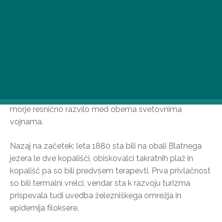
vile ob Blatnem jezeru širile kot gobe po dežju.
Razcvet balatonskega kopališča
Dolgo časa ni bilo moderno kopati se v madžarskem
morju, zato ste v starih časih v plitvini bolj verjetno
videli kmete, ki so skrbeli za živino, kot pa družine, ki so
uživale na plaži. Turizem ob Blatnem jezeru je začel
cveteti ob koncu 19. stoletja, vendar se je madžarsko
morje resnično razvilo med obema svetovnima
vojnama.
Nazaj na začetek: leta 1880 sta bili na obali Blatnega
jezera le dve kopališči, obiskovalci takratnih plaž in
kopališč pa so bili predvsem terapevti. Prva privlačnost
so bili termalni vrelci, vendar sta k razvoju turizma
prispevala tudi uvedba železniškega omrežja in
epidemija filoksere.