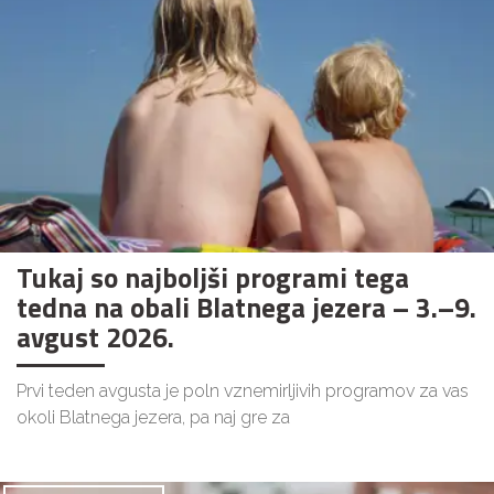
Tukaj so najboljši programi tega
tedna na obali Blatnega jezera – 3.–9.
avgust 2026.
Prvi teden avgusta je poln vznemirljivih programov za vas
okoli Blatnega jezera, pa naj gre za