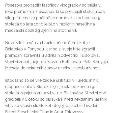
Posestva propadlih lastnikov vinogradov so prišla v
roke premožnih meščanov, ki so preurejali stiskalnice v
vile, primerne za počitniške domove, in od konca 19.
stoletja do leta 1940 je bilo v različnih naseljih na
madžarski obali zgrajenih na stotine vil.
Nove vile so včasih tvorile ločene četrti, kot je
Bélatelep v Fonyodu, kjer so si svoje hiše zgradili
premožni zdravniki, uradniki in odvetniki. Tu so bivali
številni znani ljudje, od Istvána Bethlena in Pála Szinyeja
Merseja do nekaterih članov družine Habsburžanov.
Istočasno so se vile začele širiti tudi v Füredu in nič
drugače ni bilo v Siófoku, kjer je bila ob koncu 19.
stoletja zgrajena vrsta vil v ulici Batthyány. Številni prvi
graditelji v Siofoku so bili slikarji, med nekdanjimi lastniki
vil, ki so včasih služile kot ateljeji, pa so bili Tivadar
Feledi Flesch, Mór Than in Artúr Tölgyessy.