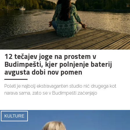
12 tečajev joge na prostem v
Budimpešti, kjer polnjenje baterij
avgusta dobi nov pomen
Poleti je najbolj ekstravaganten studio nič drugega kot
narava sama, zato se v Budimpešti začenjajo
KULTURE