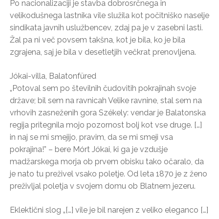
Po nacionalizaciji je stavba dobrosrčnega in
velikodušnega lastnika vile služila kot počitniško naselje
sindikata javnih uslužbencev, zdaj pa je v zasebni lasti.
Žal pa ni več povsem takšna, kot je bila, ko je bila
zgrajena, saj je bila v desetletjih večkrat prenovljena.
Jókai-villa, Balatonfüred
„Potoval sem po številnih čudovitih pokrajinah svoje
države; bil sem na ravnicah Velike ravnine, stal sem na
vrhovih zasneženih gora Székely: vendar je Balatonska
regija pritegnila mojo pozornost bolj kot vse druge. […]
in naj se mi smejijo, pravim, da se mi smeji vsa
pokrajina!” – bere Mórt Jókai, ki ga je vzdušje
madžarskega morja ob prvem obisku tako očaralo, da
je nato tu preživel vsako poletje. Od leta 1870 je z ženo
preživljal poletja v svojem domu ob Blatnem jezeru.
Eklektični slog „[…] vile je bil narejen z veliko eleganco […]