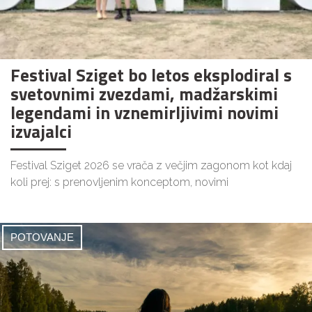
Festival Sziget bo letos eksplodiral s
svetovnimi zvezdami, madžarskimi
legendami in vznemirljivimi novimi
izvajalci
Festival Sziget 2026 se vrača z večjim zagonom kot kdaj
koli prej: s prenovljenim konceptom, novimi
POTOVANJE