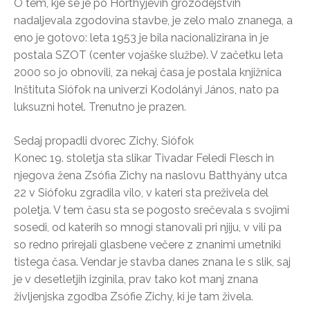
O tem, kje se je po Horthyjevih grozodejstvih
nadaljevala zgodovina stavbe, je zelo malo znanega, a
eno je gotovo: leta 1953 je bila nacionalizirana in je
postala SZOT (center vojaške službe). V začetku leta
2000 so jo obnovili, za nekaj časa je postala knjižnica
Inštituta Siófok na univerzi Kodolányi János, nato pa
luksuzni hotel. Trenutno je prazen.
Sedaj propadli dvorec Zichy, Siófok
Konec 19. stoletja sta slikar Tivadar Feledi Flesch in
njegova žena Zsófia Zichy na naslovu Batthyány utca
22 v Siófoku zgradila vilo, v kateri sta preživela del
poletja. V tem času sta se pogosto srečevala s svojimi
sosedi, od katerih so mnogi stanovali pri njiju, v vili pa
so redno prirejali glasbene večere z znanimi umetniki
tistega časa. Vendar je stavba danes znana le s slik, saj
je v desetletjih izginila, prav tako kot manj znana
življenjska zgodba Zsófie Zichy, ki je tam živela.