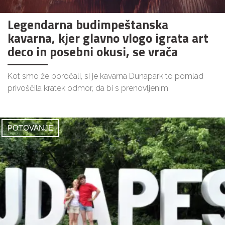
Legendarna budimpeštanska
kavarna, kjer glavno vlogo igrata art
deco in posebni okusi, se vrača
Kot smo že poročali, si je kavarna Dunapark to pomlad
privoščila kratek odmor, da bi s prenovljenim
POTOVANJE