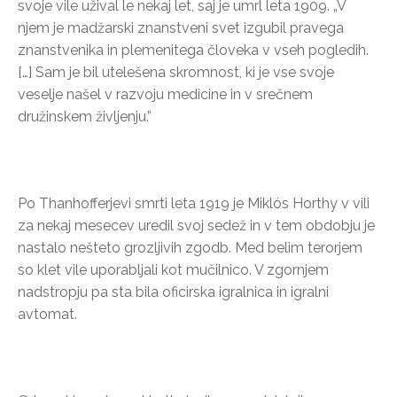
svoje vile užival le nekaj let, saj je umrl leta 1909. „V
njem je madžarski znanstveni svet izgubil pravega
znanstvenika in plemenitega človeka v vseh pogledih.
[…] Sam je bil utelešena skromnost, ki je vse svoje
veselje našel v razvoju medicine in v srečnem
družinskem življenju.”
Po Thanhofferjevi smrti leta 1919 je Miklós Horthy v vili
za nekaj mesecev uredil svoj sedež in v tem obdobju je
nastalo nešteto grozljivih zgodb. Med belim terorjem
so klet vile uporabljali kot mučilnico. V zgornjem
nadstropju pa sta bila oficirska igralnica in igralni
avtomat.