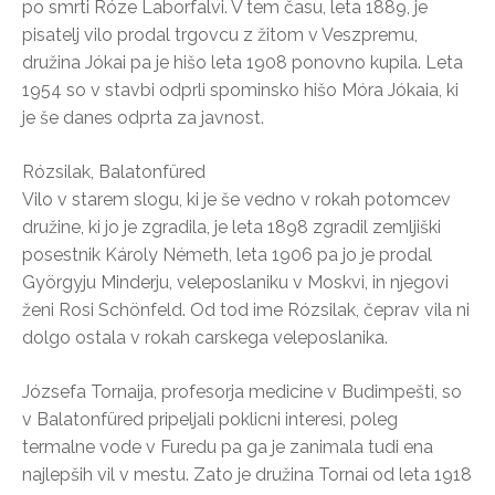
po smrti Róze Laborfalvi. V tem času, leta 1889, je
pisatelj vilo prodal trgovcu z žitom v Veszpremu,
družina Jókai pa je hišo leta 1908 ponovno kupila. Leta
1954 so v stavbi odprli spominsko hišo Móra Jókaia, ki
je še danes odprta za javnost.
Rózsilak, Balatonfüred
Vilo v starem slogu, ki je še vedno v rokah potomcev
družine, ki jo je zgradila, je leta 1898 zgradil zemljiški
posestnik Károly Németh, leta 1906 pa jo je prodal
Györgyju Minderju, veleposlaniku v Moskvi, in njegovi
ženi Rosi Schönfeld. Od tod ime Rózsilak, čeprav vila ni
dolgo ostala v rokah carskega veleposlanika.
Józsefa Tornaija, profesorja medicine v Budimpešti, so
v Balatonfüred pripeljali poklicni interesi, poleg
termalne vode v Furedu pa ga je zanimala tudi ena
najlepših vil v mestu. Zato je družina Tornai od leta 1918