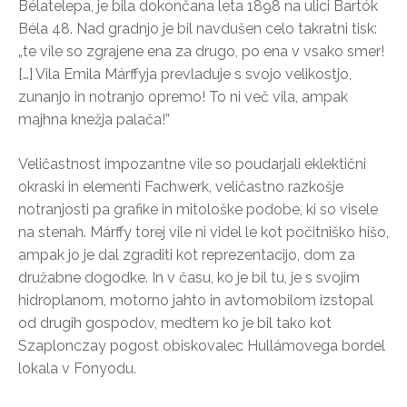
Bélatelepa, je bila dokončana leta 1898 na ulici Bartók
Béla 48. Nad gradnjo je bil navdušen celo takratni tisk:
„te vile so zgrajene ena za drugo, po ena v vsako smer!
[…] Vila Emila Márffyja prevladuje s svojo velikostjo,
zunanjo in notranjo opremo! To ni več vila, ampak
majhna knežja palača!”
Veličastnost impozantne vile so poudarjali eklektični
okraski in elementi Fachwerk, veličastno razkošje
notranjosti pa grafike in mitološke podobe, ki so visele
na stenah. Márffy torej vile ni videl le kot počitniško hišo,
ampak jo je dal zgraditi kot reprezentacijo, dom za
družabne dogodke. In v času, ko je bil tu, je s svojim
hidroplanom, motorno jahto in avtomobilom izstopal
od drugih gospodov, medtem ko je bil tako kot
Szaplonczay pogost obiskovalec Hullámovega bordel
lokala v Fonyodu.