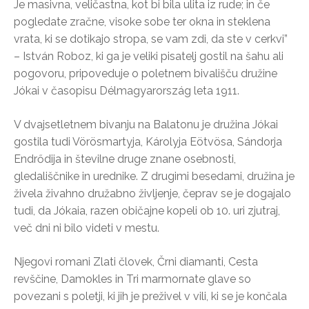
Je masivna, veličastna, kot bi bila ulita iz rude; in če
pogledate zračne, visoke sobe ter okna in steklena
vrata, ki se dotikajo stropa, se vam zdi, da ste v cerkvi”
– István Roboz, ki ga je veliki pisatelj gostil na šahu ali
pogovoru, pripoveduje o poletnem bivališču družine
Jókai v časopisu Délmagyarország leta 1911.
V dvajsetletnem bivanju na Balatonu je družina Jókai
gostila tudi Vörösmartyja, Károlyja Eötvösa, Sándorja
Endrődija in številne druge znane osebnosti,
gledališčnike in urednike. Z drugimi besedami, družina je
živela živahno družabno življenje, čeprav se je dogajalo
tudi, da Jókaia, razen običajne kopeli ob 10. uri zjutraj,
več dni ni bilo videti v mestu.
Njegovi romani Zlati človek, Črni diamanti, Cesta
revščine, Damokles in Tri marmornate glave so
povezani s poletji, ki jih je preživel v vili, ki se je končala