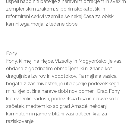
uspeli napolniti baterije z naravnim ozračjem in svežim
zemplenskim zrakom, si po rimskokatoliški in
reformirani cerkvi vzemite še nekaj časa za obisk
kamnitega morja iz ledene dobe!
Fony
Fony, ki meji na Hejce, Vizsolly in Mogyorósko, je vas,
obdana z gozdnatim območjem, ki ni znano kot
draguljnica izvirov in vodotokov. Ta majhna vasica,
bogata z zanimivostmi, je utelešenje podeželskega
miru, kjer bližina narave dobi nov pomen. Grad Fony,
kleti v Dolini radosti, podeželska hiša in cerkve so le
začetek, medtem ko so grad Amadé, nekdanji
kamnolom in jame v bližini vasi odličen kraj za
raziskovanje.