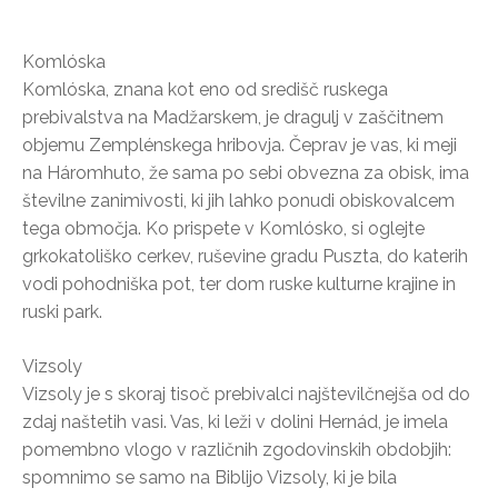
Komlóska
Komlóska, znana kot eno od središč ruskega
prebivalstva na Madžarskem, je dragulj v zaščitnem
objemu Zemplénskega hribovja. Čeprav je vas, ki meji
na Háromhuto, že sama po sebi obvezna za obisk, ima
številne zanimivosti, ki jih lahko ponudi obiskovalcem
tega območja. Ko prispete v Komlósko, si oglejte
grkokatoliško cerkev, ruševine gradu Puszta, do katerih
vodi pohodniška pot, ter dom ruske kulturne krajine in
ruski park.
Vizsoly
Vizsoly je s skoraj tisoč prebivalci najštevilčnejša od do
zdaj naštetih vasi. Vas, ki leži v dolini Hernád, je imela
pomembno vlogo v različnih zgodovinskih obdobjih:
spomnimo se samo na Biblijo Vizsoly, ki je bila