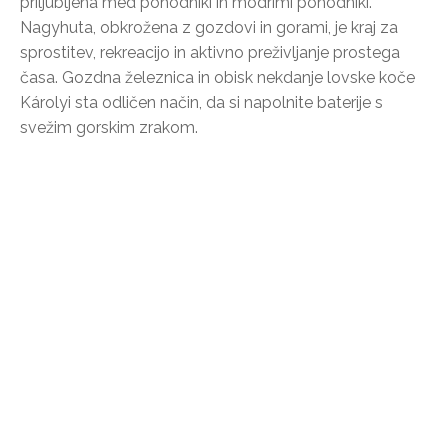
priljubljena med pohodniki in modrimi pohodniki.
Nagyhuta, obkrožena z gozdovi in gorami, je kraj za
sprostitev, rekreacijo in aktivno preživljanje prostega
časa. Gozdna železnica in obisk nekdanje lovske koče
Károlyi sta odličen način, da si napolnite baterije s
svežim gorskim zrakom.