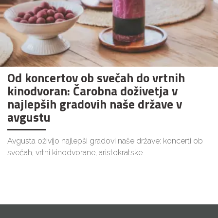
Od koncertov ob svečah do vrtnih
kinodvoran: Čarobna doživetja v
najlepših gradovih naše države v
avgustu
Avgusta oživijo najlepši gradovi naše države: koncerti ob
svečah, vrtni kinodvorane, aristokratske