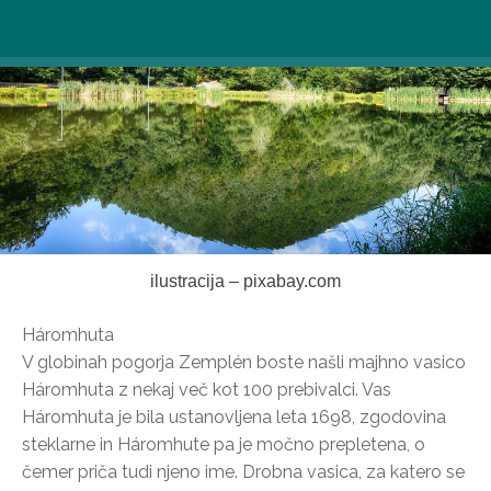
ilustracija – pixabay.com
Háromhuta
V globinah pogorja Zemplén boste našli majhno vasico
Háromhuta z nekaj več kot 100 prebivalci. Vas
Háromhuta je bila ustanovljena leta 1698, zgodovina
steklarne in Háromhute pa je močno prepletena, o
čemer priča tudi njeno ime. Drobna vasica, za katero se