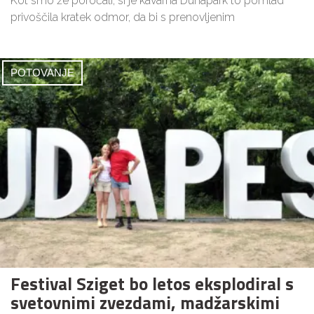
Kot smo že poročali, si je kavarna Dunapark to pomlad
privoščila kratek odmor, da bi s prenovljenim
POTOVANJE
Festival Sziget bo letos eksplodiral s
svetovnimi zvezdami, madžarskimi