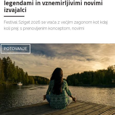
legendami in vznemirljivimi novimi
izvajalci
Festival Sziget 2026 se vrača z večjim zagonom kot kdaj
koli prej: s prenovljenim konceptom, novimi
POTOVANJE