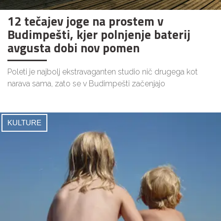
12 tečajev joge na prostem v
Budimpešti, kjer polnjenje baterij
avgusta dobi nov pomen
Poleti je najbolj ekstravaganten studio nič drugega kot
narava sama, zato se v Budimpešti začenjajo
KULTURE