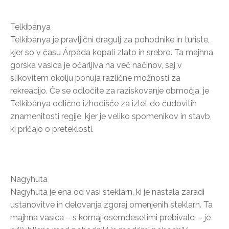
Telkibánya
Telkibánya je pravljični dragulj za pohodnike in turiste,
kjer so v času Árpáda kopali zlato in srebro. Ta majhna
gorska vasica je očarljiva na več načinov, saj v
slikovitem okolju ponuja različne možnosti za
rekreacijo. Če se odločite za raziskovanje območja, je
Telkibánya odlično izhodišče za izlet do čudovitih
znamenitosti regije, kjer je veliko spomenikov in stavb,
ki pričajo o preteklosti.
Nagyhuta
Nagyhuta je ena od vasi steklarn, ki je nastala zaradi
ustanovitve in delovanja zgoraj omenjenih steklarn. Ta
majhna vasica – s komaj osemdesetimi prebivalci – je