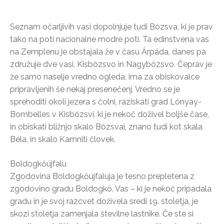
Seznam očarljivih vasi dopolnjuje tudi Bózsva, ki je prav
tako na poti nacionalne modre poti. Ta edinstvena vas
na Zemplenu je obstajala že v času Árpáda, danes pa
združuje dve vasi, Kisbózsvo in Nagybózsvo. Čeprav je
že samo naselje vredno ogleda, ima za obiskovalce
pripravljenih še nekaj presenečenj. Vredno se je
sprehoditi okoli jezera s čolni, raziskati grad Lónyay-
Bombelles v Kisbózsvi, ki je nekoč doživel boljše čase,
in obiskati bližnjo skalo Bózsvai, znano tudi kot skala
Béla, in skalo Kamniti človek.
Boldogkőújfalu
Zgodovina Boldogkőújfaluja je tesno prepletena z
zgodovino gradu Boldogkő. Vas – ki je nekoč pripadala
gradu in je svoj razcvet doživela sredi 19. stoletja, je
skozi stoletja zamenjala številne lastnike. Če ste si