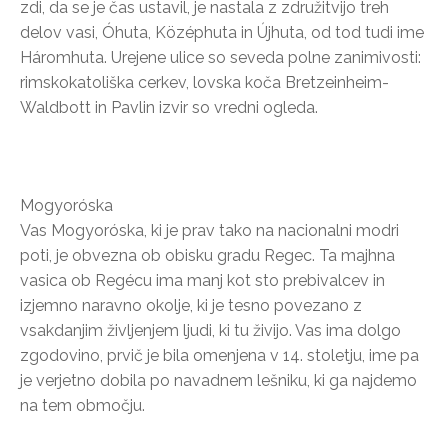
zdi, da se je čas ustavil, je nastala z združitvijo treh
delov vasi, Óhuta, Középhuta in Újhuta, od tod tudi ime
Háromhuta. Urejene ulice so seveda polne zanimivosti:
rimskokatoliška cerkev, lovska koča Bretzeinheim-
Waldbott in Pavlin izvir so vredni ogleda.
Mogyoróska
Vas Mogyoróska, ki je prav tako na nacionalni modri
poti, je obvezna ob obisku gradu Regec. Ta majhna
vasica ob Regécu ima manj kot sto prebivalcev in
izjemno naravno okolje, ki je tesno povezano z
vsakdanjim življenjem ljudi, ki tu živijo. Vas ima dolgo
zgodovino, prvič je bila omenjena v 14. stoletju, ime pa
je verjetno dobila po navadnem lešniku, ki ga najdemo
na tem območju.