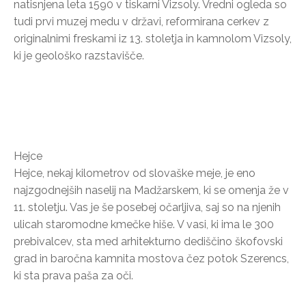
natisnjena leta 1590 v tiskarni Vizsoly. Vredni ogleda so
tudi prvi muzej medu v državi, reformirana cerkev z
originalnimi freskami iz 13. stoletja in kamnolom Vizsoly,
ki je geološko razstavišče.
Hejce
Hejce, nekaj kilometrov od slovaške meje, je eno
najzgodnejših naselij na Madžarskem, ki se omenja že v
11. stoletju. Vas je še posebej očarljiva, saj so na njenih
ulicah staromodne kmečke hiše. V vasi, ki ima le 300
prebivalcev, sta med arhitekturno dediščino škofovski
grad in baročna kamnita mostova čez potok Szerencs,
ki sta prava paša za oči.