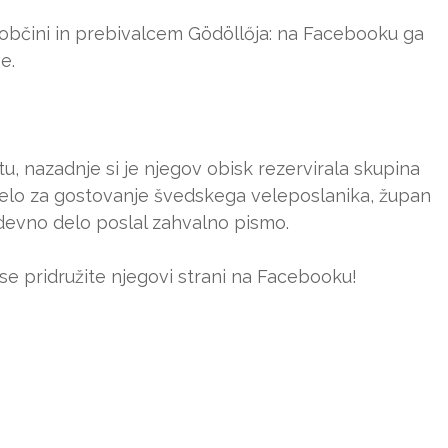
 v občini in prebivalcem Gödöllőja: na Facebooku ga
e.
tu, nazadnje si je njegov obisk rezervirala skupina
as celo za gostovanje švedskega veleposlanika, župan
devno delo poslal zahvalno pismo.
se pridružite njegovi strani na Facebooku!