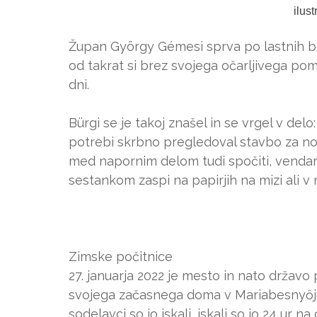
ilus
Župan György Gémesi sprva po lastnih be
od takrat si brez svojega očarljivega po
dni.
Bürgi se je takoj znašel in se vrgel v delo
potrebi skrbno pregledoval stavbo za no
med napornim delom tudi spočiti, vendar 
sestankom zaspi na papirjih na mizi ali v
Zimske počitnice
27. januarja 2022 je mesto in nato državo 
svojega začasnega doma v Mariabesnyőju, 
sodelavci so jo iskali, iskali so jo 24 ur na