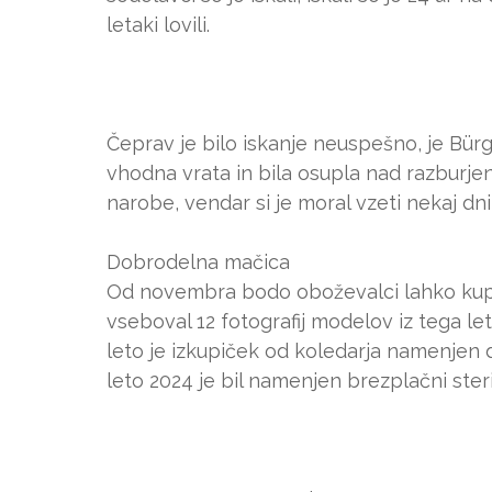
letaki lovili.
Čeprav je bilo iskanje neuspešno, je Bürg
vhodna vrata in bila osupla nad razburjen
narobe, vendar si je moral vzeti nekaj d
Dobrodelna mačica
Od novembra bodo oboževalci lahko kupili
vseboval 12 fotografij modelov iz tega let
leto je izkupiček od koledarja namenjen d
leto 2024 je bil namenjen brezplačni steril