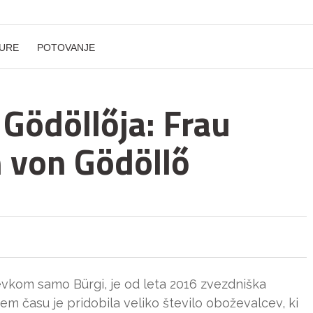
URE
POTOVANJE
 Gödöllőja: Frau
 von Gödöllő
evkom samo Bürgi, je od leta 2016 zvezdniška
m času je pridobila veliko število oboževalcev, ki