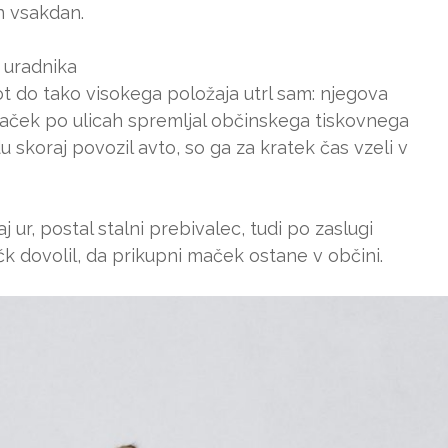
n vsakdan.
 uradnika
pot do tako visokega položaja utrl sam: njegova
 maček po ulicah spremljal občinskega tiskovnega
skoraj povozil avto, so ga za kratek čas vzeli v
j ur, postal stalni prebivalec, tudi po zaslugi
ačk dovolil, da prikupni maček ostane v občini.