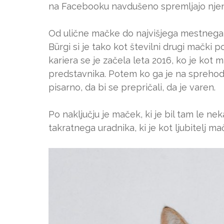
na Facebooku navdušeno spremljajo nje
Od ulične mačke do najvišjega mestnega
Bürgi si je tako kot številni drugi mački 
kariera se je začela leta 2016, ko je kot
predstavnika. Potem ko ga je na sprehodu 
pisarno, da bi se prepričali, da je varen.
Po naključju je maček, ki je bil tam le neka
takratnega uradnika, ki je kot ljubitelj m