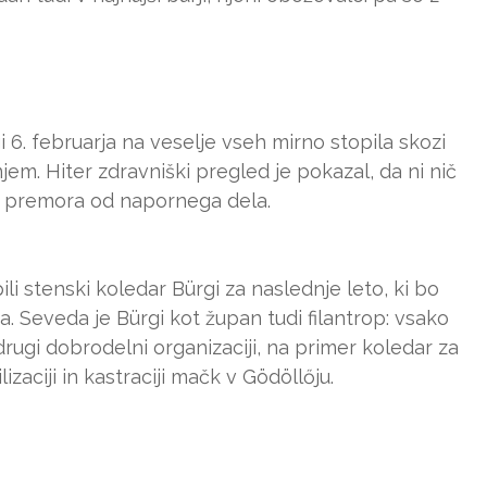
i 6. februarja na veselje vseh mirno stopila skozi
jem. Hiter zdravniški pregled je pokazal, da ni nič
ni premora od napornega dela.
 stenski koledar Bürgi za naslednje leto, ki bo
a. Seveda je Bürgi kot župan tudi filantrop: vsako
rugi dobrodelni organizaciji, na primer koledar za
izaciji in kastraciji mačk v Gödöllőju.