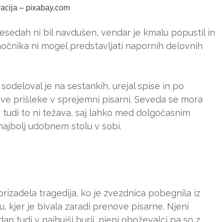
tracija – pixabay.com
sedah ni bil navdušen, vendar je kmalu popustil in
močnika ni mogel predstavljati napornih delovnih
: sodeloval je na sestankih, urejal spise in po
ve prišleke v sprejemni pisarni. Seveda se mora
tudi to ni težava, saj lahko med dolgočasnim
 najbolj udobnem stolu v sobi.
prizadela tragedija, ko je zvezdnica pobegnila iz
kjer je bivala zaradi prenove pisarne. Njeni
 dan tudi v najhujši burji, njeni oboževalci pa so z