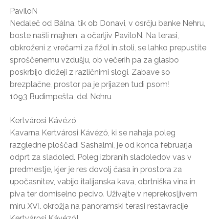
PaviloN
Nedaleč od Bálna, tik ob Donavi, v osrčju banke Nehru,
boste našli majhen, a očarljiv PaviloN. Na terasi,
obkroženi z vrečami za fižol in stoli, se lahko prepustite
sproščenemu vzdušju, ob večerih pa za glasbo
poskrbijo didžeji z različnimi slogi. Zabave so
brezplačne, prostor pa je prijazen tudi psom!
1093 Budimpešta, del Nehru
Kertvárosi Kávézó
Kavarna Kertvárosi Kávézó, ki se nahaja poleg
razgledne ploščadi Sashalmi, je od konca februarja
odprt za sladoled. Poleg izbranih sladoledov vas v
predmestje, kjer je res dovolj časa in prostora za
upočasnitev, vabijo italijanska kava, obrtniška vina in
piva ter domiselno pecivo. Uživajte v neprekosljivem
miru XVI. okrožja na panoramski terasi restavracije
Kertvárosi Kávézó!