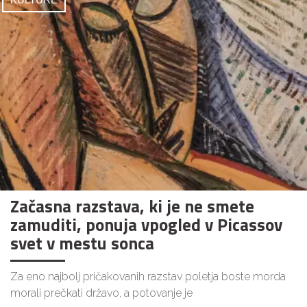
Začasna razstava, ki je ne smete
zamuditi, ponuja vpogled v Picassov
svet v mestu sonca
Za eno najbolj pričakovanih razstav poletja boste morda
morali prečkati državo, a potovanje je