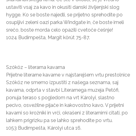
ustaviti vsaj za kavo in okusiti danski življenjski slog
hygge. Ko se boste najedli, se prijetno sprehodite po
osupljivi zeleni oazi parka Windgate in, če boste imeli
srečo, boste morda celo opazili cvetoče češnje!
1024 Budimpešta, Margit körút 75-87.
Szóköz – literarna kavarna
Prijetne literarne kavarne v najstarejšem vrtu prestolnice
Szóköz ne smemo izpustiti z našega seznama, saj
kavarna, odprta v stavbi Literarnega muzeja Petőfi,
ponuja teraso s pogledom na vrt Károlyi, slastno
pecivo, osvežilne pijače in kakovostno kavo. V prijetni
kavarni so krožniki in vrči, okrašeni z literarnimi citati, po
lahkem prigrizku pa se lahko sprehodite po vrtu.
1053 Budimpešta, Károlyi utca 16.