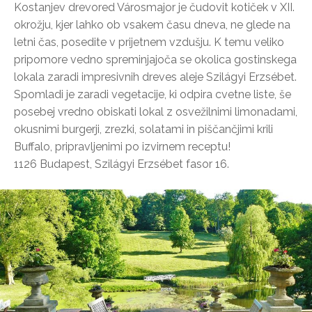
Kostanjev drevored Városmajor je čudovit kotiček v XII.
okrožju, kjer lahko ob vsakem času dneva, ne glede na
letni čas, posedite v prijetnem vzdušju. K temu veliko
pripomore vedno spreminjajoča se okolica gostinskega
lokala zaradi impresivnih dreves aleje Szilágyi Erzsébet.
Spomladi je zaradi vegetacije, ki odpira cvetne liste, še
posebej vredno obiskati lokal z osvežilnimi limonadami,
okusnimi burgerji, zrezki, solatami in piščančjimi krili
Buffalo, pripravljenimi po izvirnem receptu!
1126 Budapest, Szilágyi Erzsébet fasor 16.