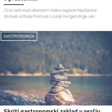
Če bi radi med vikendom Velike nagrade Madžarske
doživeli vzdušje Formule 1 zunaj Hungaroringa, vas
GASTRONOMIJA
Skriti gastronomski zaklad v osrčju