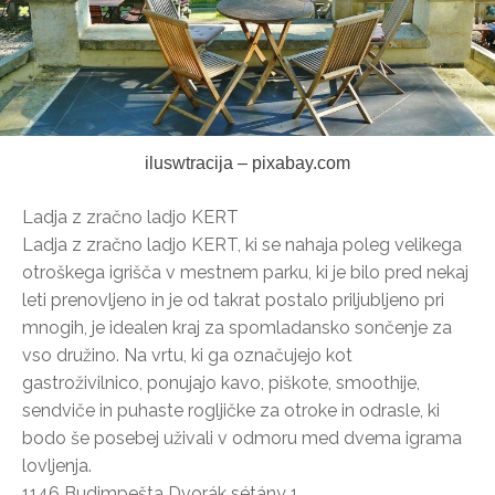
iluswtracija – pixabay.com
Ladja z zračno ladjo KERT
Ladja z zračno ladjo KERT, ki se nahaja poleg velikega
otroškega igrišča v mestnem parku, ki je bilo pred nekaj
leti prenovljeno in je od takrat postalo priljubljeno pri
mnogih, je idealen kraj za spomladansko sončenje za
vso družino. Na vrtu, ki ga označujejo kot
gastroživilnico, ponujajo kavo, piškote, smoothije,
sendviče in puhaste rogljičke za otroke in odrasle, ki
bodo še posebej uživali v odmoru med dvema igrama
lovljenja.
1146 Budimpešta Dvorák sétány 1.