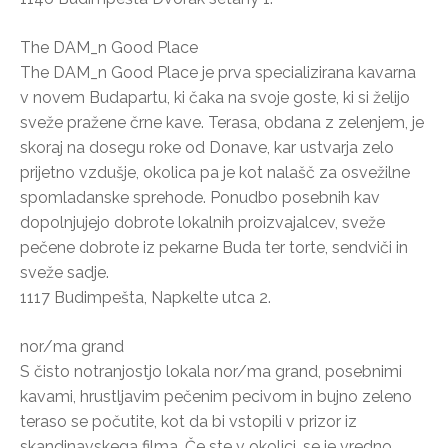
The DAM_n Good Place
The DAM_n Good Place je prva specializirana kavarna
v novem Budapartu, ki čaka na svoje goste, ki si želijo
sveže pražene črne kave. Terasa, obdana z zelenjem, je
skoraj na dosegu roke od Donave, kar ustvarja zelo
prijetno vzdušje, okolica pa je kot nalašč za osvežilne
spomladanske sprehode. Ponudbo posebnih kav
dopolnjujejo dobrote lokalnih proizvajalcev, sveže
pečene dobrote iz pekarne Buda ter torte, sendviči in
sveže sadje.
1117 Budimpešta, Napkelte utca 2.
nor/ma grand
S čisto notranjostjo lokala nor/ma grand, posebnimi
kavami, hrustljavim pečenim pecivom in bujno zeleno
teraso se počutite, kot da bi vstopili v prizor iz
skandinavskega filma. Če ste v okolici, se je vredno