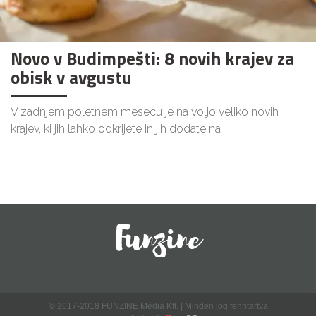
Novo v Budimpešti: 8 novih krajev za
obisk v avgustu
V zadnjem poletnem mesecu je na voljo veliko novih
krajev, ki jih lahko odkrijete in jih dodate na
© 2017-2018 FUNZINE Média Kft. | Minden jog fenntartva