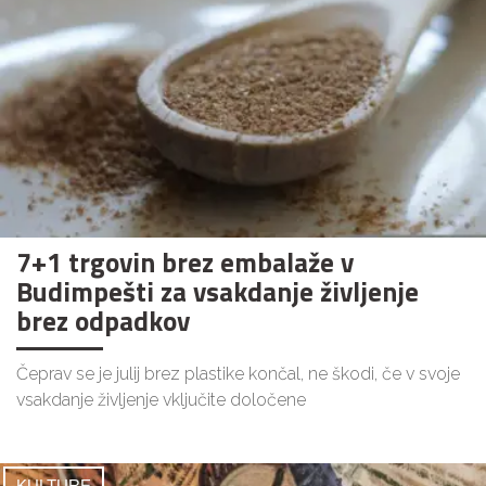
7+1 trgovin brez embalaže v
Budimpešti za vsakdanje življenje
brez odpadkov
Čeprav se je julij brez plastike končal, ne škodi, če v svoje
vsakdanje življenje vključite določene
KULTURE