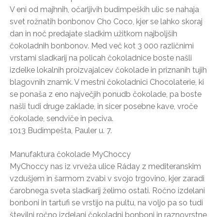
V eni od majhnih, očarljivih budimpeških ulic se nahaja
svet rožnatih bonbonov Cho Coco, kjer se lahko skoraj
dan in noč predajate sladkim užitkom najboljših
čokoladnih bonbonov. Med več kot 3 000 različnimi
vrstami sladkarij na policah čokoladnice boste našli
izdelke lokalnih proizvajalcev čokolade in priznanih tujih
blagovnih znamk. V mestni čokoladnici Chocolaterie, ki
se ponaša z eno največjih ponudb čokolade, pa boste
našli tudi druge zaklade, in sicer posebne kave, vroče
čokolade, sendviče in peciva.
1013 Budimpešta, Pauler u. 7.
Manufaktura čokolade MyChoccy
MyChoccy nas iz vrveža ulice Ráday z mediteranskim
vzdušjem in šarmom zvabi v svojo trgovino, kjer zaradi
čarobnega sveta sladkarij želimo ostati. Ročno izdelani
bonboni in tartufi se vrstijo na pultu, na voljo pa so tudi
številni ročno izdelani čokoladni bonboni in raznovrstne