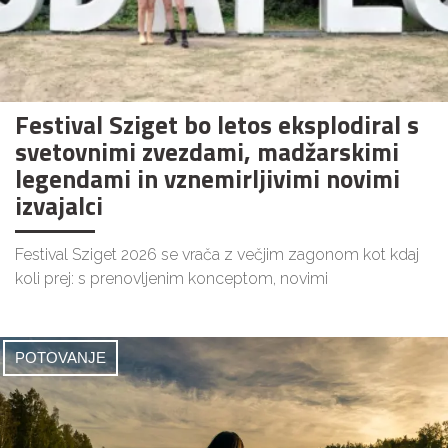
Festival Sziget bo letos eksplodiral s
svetovnimi zvezdami, madžarskimi
legendami in vznemirljivimi novimi
izvajalci
Festival Sziget 2026 se vrača z večjim zagonom kot kdaj
koli prej: s prenovljenim konceptom, novimi
POTOVANJE