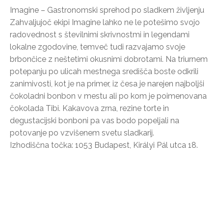
Imagine – Gastronomski sprehod po sladkem življenju
Zahvaljujoč ekipi Imagine lahko ne le potešimo svojo
radovednost s številnimi skrivnostmi in legendami
lokalne zgodovine, temveč tudi razvajamo svoje
brbončice z neštetimi okusnimi dobrotami. Na triurnem
potepanju po ulicah mestnega središča boste odkrili
zanimivosti, kot je na primer, iz česa je narejen najboljši
čokoladni bonbon v mestu ali po kom je poimenovana
čokolada Tibi. Kakavova zrna, rezine torte in
degustacijski bonboni pa vas bodo popeljali na
potovanje po vzvišenem svetu sladkarij.
Izhodiščna točka: 1053 Budapest, Királyi Pál utca 18.