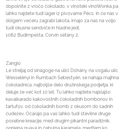
dopolnite z vročo čokolado, v vinoteki vinoWonka pa
lahko najdete tudi lager iz pivovarne Pécs. In če nas v
dolgem večeru zagrabi lakota, imajo za nas na voljo
tudi okusne sendviče in hladne jedi.
1082 Budimpešta, Corvin sétány 2.
Zangio
Le streljaj od sinagoge na ulici Dohány, na vogalu ulic
Wesselényi in Rumbach Sebestyén, se nahaja majhna
čokoladnica, najboljše delo družinskega podjetja, ki
deluje že več kot 10 let. Tu lahko najdete najslajšo
kavalkarado kakovostnih čokoladnih bombonov in
tartufov, od čokoladnih bomb z okusom do sadnih
čudežev. Očarajo pa vas lahko tudi številne druge
posebne kreacije, med drugim pikantni paradižnik,
ognjena guava in čebulna karamela, medtem ko