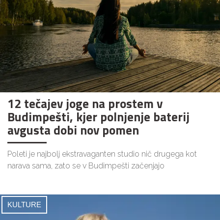
12 tečajev joge na prostem v
Budimpešti, kjer polnjenje baterij
avgusta dobi nov pomen
Poleti je najbolj ekstravaganten studio nič drugega kot
narava sama, zato se v Budimpešti začenjajo
KULTURE