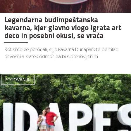
Legendarna budimpeštanska
kavarna, kjer glavno vlogo igrata art
deco in posebni okusi, se vrača
Kot smo že poročali, si je kavarna Dunapark to pomlad
privoščila kratek odmor, da bi s prenovljenim
POTOVANJE