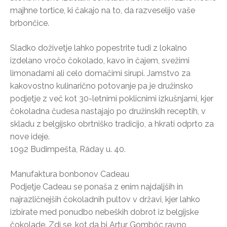
majhne tortice, ki čakajo na to, da razveselijo vaše
brbončice.
Sladko doživetje lahko popestrite tudi z lokalno
izdelano vročo čokolado, kavo in čajem, svežimi
limonadami ali celo domačimi sirupi. Jamstvo za
kakovostno kulinarično potovanje pa je družinsko
podjetje z več kot 30-letnimi poklicnimi izkušnjami, kjer
čokoladna čudesa nastajajo po družinskih receptih, v
skladu z belgijsko obrtniško tradicijo, a hkrati odprto za
nove ideje.
1092 Budimpešta, Ráday u. 40.
Manufaktura bonbonov Cadeau
Podjetje Cadeau se ponaša z enim najdaljših in
najrazličnejših čokoladnih pultov v državi, kjer lahko
izbirate med ponudbo nebeških dobrot iz belgijske
čokolade. Zdi se, kot da bi Artur Gombóc ravno