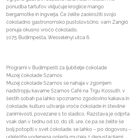
ponudba tartufov vključuje kroglice mango
bergamotke in ingverja. Če želite zaokrožiti svojo
čokoladno gastronomsko pustolovščino, vam Zangió
ponuja okusno vročo čokolado.
1075 Budimpešta, Wesselényi utca 6.
Programi v Budimpešti za ljubitelje čokolade
Muzej čokolade Szamos
Muzej čokolade Szamos se nahaja v zgornjem
nadstropju kavarne Szamos Café na Trgu Kossuth, v
šestih sobah pa lahko spoznamo zgodovino kakava in
čokolade, kulturo uživanja vroče čokolade in številne
zanimivosti, povezane s to sladico. Razstava je odprta
vsak dan v tednu od 10. do 18. ure, če pa se želite še
bolj potopiti v svet čokolade, se lahko – po dogovoru –
udeležite vodenega ogleda muzeja z degustacijami,