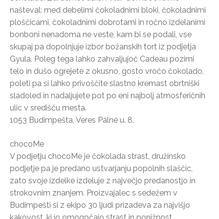
našteval: med debelimi čokoladnimi bloki, čokoladnimi
ploščicami, čokoladnimi dobrotami in ročno izdelanimi
bonboni nenadoma ne veste, kam bi se podali, vse
skupaj pa dopolnjuje izbor božanskih tort iz podjetja
Gyula. Poleg tega lahko zahvaljujoč Cadeau pozimi
telo in dušo ogrejete z okusno, gosto vročo čokolado,
poleti pa si lahko privoščite slastno kremast obrtniški
sladoled in nadaljujete pot po eni najbolj atmosferičnih
ulic v središču mesta.
1053 Budimpešta, Veres Pálné u. 8.
chocoMe
V podjetju chocoMe je čokolada strast, družinsko
podjetje pa je predano ustvarjanju popolnih slaščic,
zato svoje izdelke izdeluje z največjo predanostjo in
strokovnim znanjem. Proizvajalec s sedežem v
Budimpešti si z ekipo 30 ljudi prizadeva za najvišjo
kakovost, ki jo omogočajo strast in ponižnost,