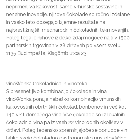
neprimerljiva kakovost, samo vrhunske sestavine in
nenehne inovacije. njihove čokolade so ročno izdelane
in vsako leto dosegajo izjemne rezultate na
najprestižnejših mednarodnih čokoladnih tekmovanjih.
Poleg tega je njihove izdelke zdaj mogoče najti v 1500
partnerskih trgovinah v 28 državah po vsem svetu.
1135 Budimpešta, Kisgömb utca 23.
vinoWonka Čokoladnica in vinoteka
S presenetljivo kombinacijo čokolade in vina
vinoWonka ponuja nebeško kombinacijo vrhunskih
kakovostnih obrtniških čokolad, bonbonov in več kot
140 vrst domačega vina. Vse čokolade so iz lokalnih
čokoladnic, vina pa iz vseh 22 vinorodnih okolišev v
državi. Poleg tedensko spreminjajoče se ponudbe vin
lahko svojo čokoladno gastronomsko pustolovščino