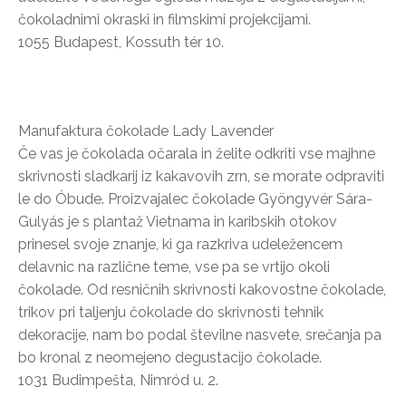
čokoladnimi okraski in filmskimi projekcijami.
1055 Budapest, Kossuth tér 10.
Manufaktura čokolade Lady Lavender
Če vas je čokolada očarala in želite odkriti vse majhne
skrivnosti sladkarij iz kakavovih zrn, se morate odpraviti
le do Óbude. Proizvajalec čokolade Gyöngyvér Sára-
Gulyás je s plantaž Vietnama in karibskih otokov
prinesel svoje znanje, ki ga razkriva udeležencem
delavnic na različne teme, vse pa se vrtijo okoli
čokolade. Od resničnih skrivnosti kakovostne čokolade,
trikov pri taljenju čokolade do skrivnosti tehnik
dekoracije, nam bo podal številne nasvete, srečanja pa
bo kronal z neomejeno degustacijo čokolade.
1031 Budimpešta, Nimród u. 2.